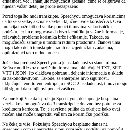
efikasnost, već i smanjuje mogućnost grešaka, čime se osigurava da
nijedan važan detalj ne prođe nezapaženo.
Pored toga što nudi transkripte, Speechyou omogućava korisnicima
da traže sažetke, akcione stavke i ključne uvide koristeći AI. Ova
funkcija može biti od velike pomoći timovima za korisničku
podršku, jer im omogućava da brzo identifikuju važne informacije,
rešavajući probleme korisnika brže i efikasnije. Takođe, sa
mogućnošću saradnje u timskim radnim prostorima, članovi tima
mogu lako deliti transkripte i raditi na zajedničkim zadacima,
optimizujući tako radne procese.
Još jedna prednost Speechyou-a je usklađenost sa standardima.
Softver nudi izvoz u različitim formatima, uključujući TXT, SRT,
VTT i JSON, što olakšava pohranu i deljenje informacija u skladu
sa zakonodavstvom. Takođe, sa enterprise-nivo sigurnosti,
uključujući end-to-end enkripciju i SOC 2 usklađenost, timovi mogu
biti sigurni da su njihovi podaci zaštićeni.
Za one koji žele da isprobaju Speechyou, dostupna je besplatna
verzija koja omogućava do 3 transkripcije dnevno bez potrebe za
kreditnom karticom. To je savršena prilika da otkrijete kako ovaj
moćan alat može unaprediti vaš tim za korisničku podršku.
Ne čekajte više! Pokušajte Speechyou besplatno danas na
speechyou.com i unapredite svoju korisničku podršku uz pomoć AI