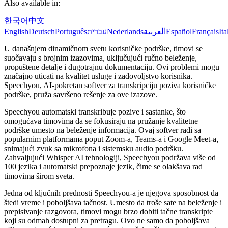
Also available in:
한국어
中文
English
Deutsch
Português
עברית
Nederlands
العربية
Español
Français
Ita
U današnjem dinamičnom svetu korisničke podrške, timovi se
suočavaju s brojnim izazovima, uključujući ručno beleženje,
propuštene detalje i dugotrajnu dokumentaciju. Ovi problemi mogu
značajno uticati na kvalitet usluge i zadovoljstvo korisnika.
Speechyou, AI-pokretan softver za transkripciju poziva korisničke
podrške, pruža savršeno rešenje za ove izazove.
Speechyou automatski transkribuje pozive i sastanke, što
omogućava timovima da se fokusiraju na pružanje kvalitetne
podrške umesto na beleženje informacija. Ovaj softver radi sa
popularnim platformama poput Zoom-a, Teams-a i Google Meet-a,
snimajući zvuk sa mikrofona i sistemsku audio podršku.
Zahvaljujući Whisper AI tehnologiji, Speechyou podržava više od
100 jezika i automatski prepoznaje jezik, čime se olakšava rad
timovima širom sveta.
Jedna od ključnih prednosti Speechyou-a je njegova sposobnost da
štedi vreme i poboljšava tačnost. Umesto da troše sate na beleženje i
prepisivanje razgovora, timovi mogu brzo dobiti tačne transkripte
koji su odmah dostupni za pretragu. Ovo ne samo da poboljšava