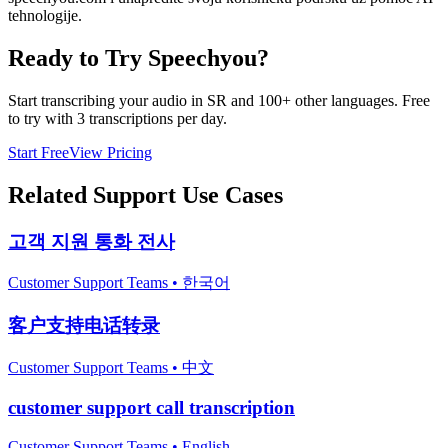
tehnologije.
Ready to Try Speechyou?
Start transcribing your audio in
SR
and 100+ other languages. Free
to try with 3 transcriptions per day.
Start Free
View Pricing
Related
Support
Use Cases
고객 지원 통화 전사
Customer Support Teams
•
한국어
客户支持电话转录
Customer Support Teams
•
中文
customer support call transcription
Customer Support Teams
•
English