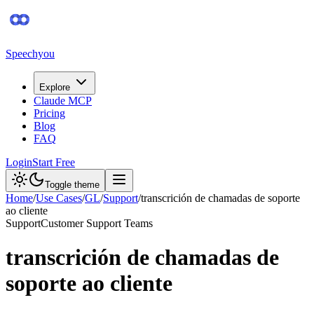
Speechyou
Explore
Claude MCP
Pricing
Blog
FAQ
Login
Start Free
Toggle theme
Home
/
Use Cases
/
GL
/
Support
/
transcrición de chamadas de soporte
ao cliente
Support
Customer Support Teams
transcrición de chamadas de
soporte ao cliente