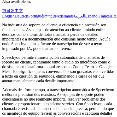
Also available in:
한국어
中文
English
Deutsch
Português
עברית
Nederlands
العربية
Español
Français
Ita
Na industria do soporte ao cliente, a eficiencia e a precisión son
fundamentais. As equipas de atención ao cliente a miúdo enfrentan
desafíos como a toma de notas manual, a perda de detalles
importantes e a documentación que consume moito tempo. Aquí é
onde Speechyou, un software de transcripción de voz a texto
impulsado por IA, pode marcar a diferenza.
Speechyou permite a transcripción automática de chamadas de
soporte ao cliente, capturando tanto o audio do micrófono como o
do sistema en plataformas populares como Zoom, Teams e Google
Meet. Isto significa que as conversacións son gravadas e convertidas
a texto en cuestión de segundos, eliminando a carga de ter que
anotar manualmente cada detalle importante.
Ademais de aforrar tempo, a transcripción automática de Speechyou
mellora a precisión dos rexistros. As equipas de soporte poden
concentrarse no que realmente importa: resolver problemas dos
clientes e proporcionar un excelente servizo. Con Speechyou, cada
chamada é rexistrada e transcrita de maneira precisa, permitindo que
os membros do equipo revisen as conversacións e capturen detalles