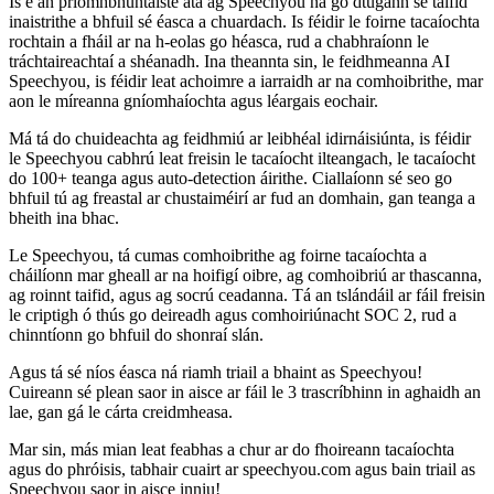
Is é an príomhbhuntáiste atá ag Speechyou ná go dtugann sé taifid
inaistrithe a bhfuil sé éasca a chuardach. Is féidir le foirne tacaíochta
rochtain a fháil ar na h-eolas go héasca, rud a chabhraíonn le
tráchtaireachtaí a shéanadh. Ina theannta sin, le feidhmeanna AI
Speechyou, is féidir leat achoimre a iarraidh ar na comhoibrithe, mar
aon le míreanna gníomhaíochta agus léargais eochair.
Má tá do chuideachta ag feidhmiú ar leibhéal idirnáisiúnta, is féidir
le Speechyou cabhrú leat freisin le tacaíocht ilteangach, le tacaíocht
do 100+ teanga agus auto-detection áirithe. Ciallaíonn sé seo go
bhfuil tú ag freastal ar chustaiméirí ar fud an domhain, gan teanga a
bheith ina bhac.
Le Speechyou, tá cumas comhoibrithe ag foirne tacaíochta a
cháilíonn mar gheall ar na hoifigí oibre, ag comhoibriú ar thascanna,
ag roinnt taifid, agus ag socrú ceadanna. Tá an tslándáil ar fáil freisin
le criptigh ó thús go deireadh agus comhoiriúnacht SOC 2, rud a
chinntíonn go bhfuil do shonraí slán.
Agus tá sé níos éasca ná riamh triail a bhaint as Speechyou!
Cuireann sé plean saor in aisce ar fáil le 3 trascríbhinn in aghaidh an
lae, gan gá le cárta creidmheasa.
Mar sin, más mian leat feabhas a chur ar do fhoireann tacaíochta
agus do phróisis, tabhair cuairt ar speechyou.com agus bain triail as
Speechyou saor in aisce inniu!