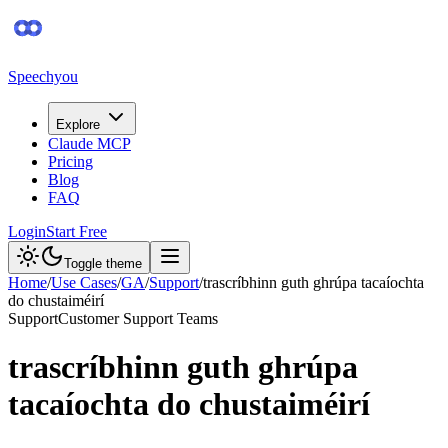
Speechyou
Explore
Claude MCP
Pricing
Blog
FAQ
Login
Start Free
Toggle theme
Home
/
Use Cases
/
GA
/
Support
/
trascríbhinn guth ghrúpa tacaíochta
do chustaiméirí
Support
Customer Support Teams
trascríbhinn guth ghrúpa
tacaíochta do chustaiméirí