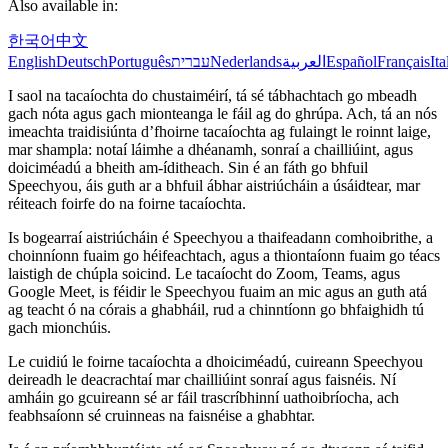
Also available in:
한국어
中文
English
Deutsch
Português
עברית
Nederlands
العربية
Español
Français
Ita
I saol na tacaíochta do chustaiméirí, tá sé tábhachtach go mbeadh
gach nóta agus gach mionteanga le fáil ag do ghrúpa. Ach, tá an nós
imeachta traidisiúnta d’fhoirne tacaíochta ag fulaingt le roinnt laige,
mar shampla: notaí láimhe a dhéanamh, sonraí a chailliúint, agus
doiciméadú a bheith am-íditheach. Sin é an fáth go bhfuil
Speechyou, áis guth ar a bhfuil ábhar aistriúcháin a úsáidtear, mar
réiteach foirfe do na foirne tacaíochta.
Is bogearraí aistriúcháin é Speechyou a thaifeadann comhoibrithe, a
choinníonn fuaim go héifeachtach, agus a thiontaíonn fuaim go téacs
laistigh de chúpla soicind. Le tacaíocht do Zoom, Teams, agus
Google Meet, is féidir le Speechyou fuaim an mic agus an guth atá
ag teacht ó na córais a ghabháil, rud a chinntíonn go bhfaighidh tú
gach mionchúis.
Le cuidiú le foirne tacaíochta a dhoiciméadú, cuireann Speechyou
deireadh le deacrachtaí mar chailliúint sonraí agus faisnéis. Ní
amháin go gcuireann sé ar fáil trascríbhinní uathoibríocha, ach
feabhsaíonn sé cruinneas na faisnéise a ghabhtar.