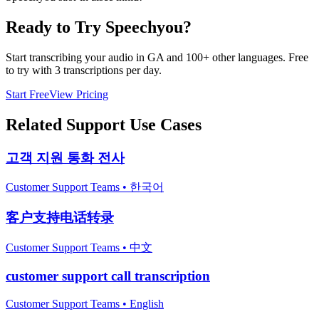
Ready to Try Speechyou?
Start transcribing your audio in
GA
and 100+ other languages. Free
to try with 3 transcriptions per day.
Start Free
View Pricing
Related
Support
Use Cases
고객 지원 통화 전사
Customer Support Teams
•
한국어
客户支持电话转录
Customer Support Teams
•
中文
customer support call transcription
Customer Support Teams
•
English