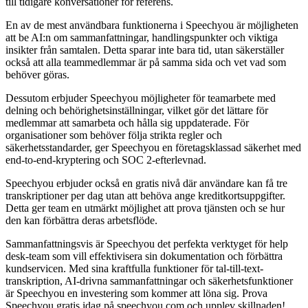
till tidigare konversationer för referens.
En av de mest användbara funktionerna i Speechyou är möjligheten
att be AI:n om sammanfattningar, handlingspunkter och viktiga
insikter från samtalen. Detta sparar inte bara tid, utan säkerställer
också att alla teammedlemmar är på samma sida och vet vad som
behöver göras.
Dessutom erbjuder Speechyou möjligheter för teamarbete med
delning och behörighetsinställningar, vilket gör det lättare för
medlemmar att samarbeta och hålla sig uppdaterade. För
organisationer som behöver följa strikta regler och
säkerhetsstandarder, ger Speechyou en företagsklassad säkerhet med
end-to-end-kryptering och SOC 2-efterlevnad.
Speechyou erbjuder också en gratis nivå där användare kan få tre
transkriptioner per dag utan att behöva ange kreditkortsuppgifter.
Detta ger team en utmärkt möjlighet att prova tjänsten och se hur
den kan förbättra deras arbetsflöde.
Sammanfattningsvis är Speechyou det perfekta verktyget för help
desk-team som vill effektivisera sin dokumentation och förbättra
kundservicen. Med sina kraftfulla funktioner för tal-till-text-
transkription, AI-drivna sammanfattningar och säkerhetsfunktioner
är Speechyou en investering som kommer att löna sig. Prova
Speechyou gratis idag på speechyou.com och upplev skillnaden!