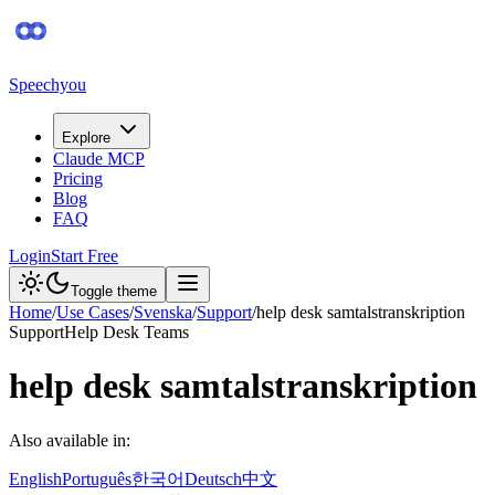
Speechyou
Explore
Claude MCP
Pricing
Blog
FAQ
Login
Start Free
Toggle theme
Home
/
Use Cases
/
Svenska
/
Support
/
help desk samtalstranskription
Support
Help Desk Teams
help desk samtalstranskription
Also available in:
English
Português
한국어
Deutsch
中文