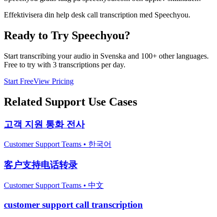
Effektivisera din help desk call transcription med Speechyou.
Ready to Try Speechyou?
Start transcribing your audio in
Svenska
and 100+ other languages.
Free to try with 3 transcriptions per day.
Start Free
View Pricing
Related
Support
Use Cases
고객 지원 통화 전사
Customer Support Teams
•
한국어
客户支持电话转录
Customer Support Teams
•
中文
customer support call transcription