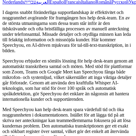
Nederlands
עברית
العربية
Español
Français
Italiano
Română
Русский
Укр
I dagens snabbt föränderliga supportlandskap är effektivitet och
noggrannhet avgörande för framgången hos help desk-team. En av
de största utmaningarna som dessa team står inför är den
tidskrävande och ofta bristfälliga processen av manuell anteckning
under telefonsamtal. Missade detaljer och otydliga minnen kan leda
till felaktig information och missnöjda kunder. Här kommer
Speechyou, en AI-driven mjukvara för tal-till-text-transkription, in i
bilden.
Speechyou erbjuder en sömlös lösning för help desk-team genom att
automatiskt transkribera samtal och möten. Med stöd för plattformar
som Zoom, Teams och Google Meet kan Speechyou fånga både
mikrofon- och systemljud, vilket säkerställer att inga viktiga detaljer
går förlorade. Genom att använda den kraftfulla Whisper AI-
teknologin, som har stöd för över 100 språk och automatisk
språkdetektion, gör Speechyou det enklare än någonsin att hantera
internationella kunder och supportärenden.
Med Speechyou kan help desk-team spara värdefull tid och öka
noggrannheten i dokumentationen. Istället för att lägga tid på att
skriva ner anteckningar kan teammedlemmarna fokusera på att lösa
kundernas problem. Den automatiska transkriptionen ger ett exakt
och sökbart register över samtal, vilket gör det enkelt att återvända