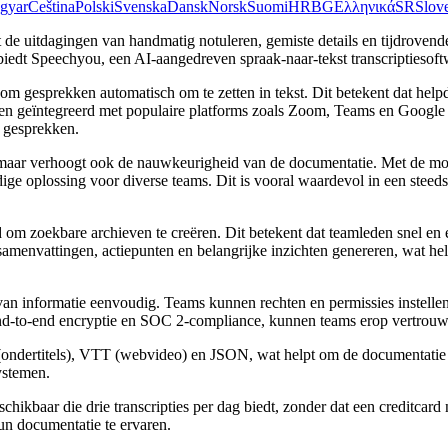
gyar
Čeština
Polski
Svenska
Dansk
Norsk
Suomi
HR
BG
Ελληνικά
SR
Slov
e uitdagingen van handmatig notuleren, gemiste details en tijdrovende
ig biedt Speechyou, een AI-aangedreven spraak-naar-tekst transcriptieso
 gesprekken automatisch om te zetten in tekst. Dit betekent dat help
den geïntegreerd met populaire platforms zoals Zoom, Teams en Google
e gesprekken.
d, maar verhoogt ook de nauwkeurigheid van de documentatie. Met de m
dige oplossing voor diverse teams. Dit is vooral waardevol in een steeds
 om zoekbare archieven te creëren. Dit betekent dat teamleden snel en
envattingen, actiepunten en belangrijke inzichten genereren, wat helpt
informatie eenvoudig. Teams kunnen rechten en permissies instellen
r end-to-end encryptie en SOC 2-compliance, kunnen teams erop vertrouw
ondertitels), VTT (webvideo) en JSON, wat helpt om de documentatie aa
ystemen.
schikbaar die drie transcripties per dag biedt, zonder dat een creditcar
n documentatie te ervaren.