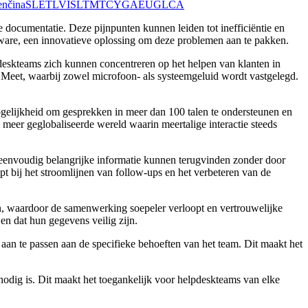
enčina
SL
ET
LV
IS
LT
MT
CY
GA
EU
GL
CA
 documentatie. Deze pijnpunten kunnen leiden tot inefficiëntie en
ftware, een innovatieve oplossing om deze problemen aan te pakken.
deskteams zich kunnen concentreren op het helpen van klanten in
 Meet, waarbij zowel microfoon- als systeemgeluid wordt vastgelegd.
ogelijkheid om gesprekken in meer dan 100 talen te ondersteunen en
 meer geglobaliseerde wereld waarin meertalige interactie steeds
 eenvoudig belangrijke informatie kunnen terugvinden zonder door
 bij het stroomlijnen van follow-ups en het verbeteren van de
, waardoor de samenwerking soepeler verloopt en vertrouwelijke
en dat hun gegevens veilig zijn.
n te passen aan de specifieke behoeften van het team. Dit maakt het
d nodig is. Dit maakt het toegankelijk voor helpdeskteams van elke