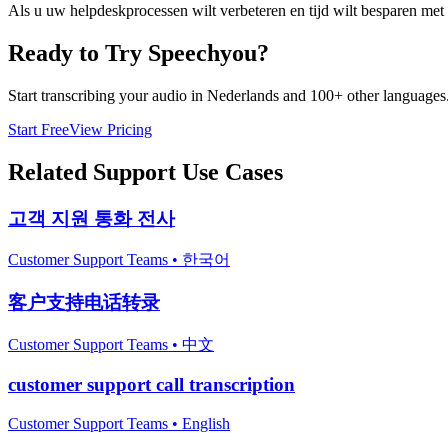
Als u uw helpdeskprocessen wilt verbeteren en tijd wilt besparen me
Ready to Try Speechyou?
Start transcribing your audio in
Nederlands
and 100+ other languages. 
Start Free
View Pricing
Related
Support
Use Cases
고객 지원 통화 전사
Customer Support Teams
•
한국어
客户支持电话转录
Customer Support Teams
•
中文
customer support call transcription
Customer Support Teams
•
English