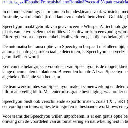
עברית
العربية
Español
Français
Italiano
Română
Русский
Українська
Ma
In de ondersteuningssector kunnen helpdeskteams vaak worstelen met d
frustratie, wat uiteindelijk de klanttevredenheid beïnvloedt. Gelukk
Speechyou maakt gebruik van geavanceerde Whisper AI-technologie om
plaats van te worstelen met notities. De software kan eenvoudig wor
Dit zorgt ervoor dat geen enkel detail verloren gaat tijdens belangrijk
De automatische transcriptie van Speechyou bespaart niet alleen tij
automatisch de gesproken taal te detecteren, is Speechyou een veelzij
gebruikelijker wordt.
Een van de belangrijkste voordelen van Speechyou is de mogelijkheid
lange documenten te bladeren. Bovendien kan de AI van Speechyou sam
algehele efficiëntie van het team.
De teamwerkruimtes van Speechyou maken samenwerking en delen van 
informatie veilig blijft. Met enterprise-grade beveiliging, waaronde
Speechyou biedt ook verschillende exportformaten, zoals TXT, SRT (
eenvoudig om transcripties te integreren in bestaande workflows en s
Voor teams die Speechyou willen uitproberen, is er een gratis optie be
omvang om de voordelen van automatisering en nauwkeurigheid in hu