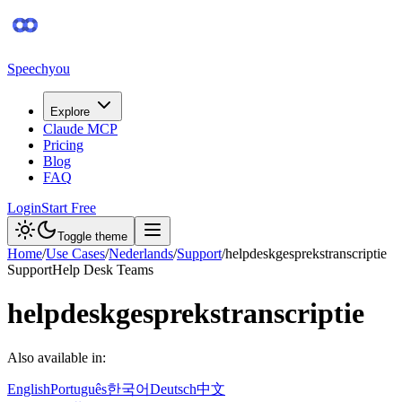
Speechyou
Explore
Claude MCP
Pricing
Blog
FAQ
Login
Start Free
Toggle theme
Home
/
Use Cases
/
Nederlands
/
Support
/
helpdeskgesprekstranscriptie
Support
Help Desk Teams
helpdeskgesprekstranscriptie
Also available in:
English
Português
한국어
Deutsch
中文