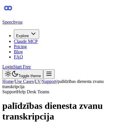
Speechyou
Explore
Claude MCP
Pricing
Blog
FAQ
Login
Start Free
Toggle theme
Home
/
Use Cases
/
LV
/
Support
/
palīdzības dienesta zvanu
transkripcija
Support
Help Desk Teams
palīdzības dienesta zvanu
transkripcija