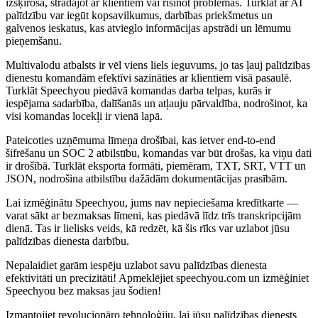
izšķiroša, strādājot ar klientiem vai risinot problēmas. Turklāt ar AI
palīdzību var iegūt kopsavilkumus, darbības priekšmetus un
galvenos ieskatus, kas atvieglo informācijas apstrādi un lēmumu
pieņemšanu.
Multivalodu atbalsts ir vēl viens liels ieguvums, jo tas ļauj palīdzības
dienestu komandām efektīvi sazināties ar klientiem visā pasaulē.
Turklāt Speechyou piedāvā komandas darba telpas, kurās ir
iespējama sadarbība, dalīšanās un atļauju pārvaldība, nodrošinot, ka
visi komandas locekļi ir vienā lapā.
Pateicoties uzņēmuma līmeņa drošībai, kas ietver end-to-end
šifrēšanu un SOC 2 atbilstību, komandas var būt drošas, ka viņu dati
ir drošībā. Turklāt eksporta formāti, piemēram, TXT, SRT, VTT un
JSON, nodrošina atbilstību dažādām dokumentācijas prasībām.
Lai izmēģinātu Speechyou, jums nav nepieciešama kredītkarte —
varat sākt ar bezmaksas līmeni, kas piedāvā līdz trīs transkripcijām
dienā. Tas ir lielisks veids, kā redzēt, kā šis rīks var uzlabot jūsu
palīdzības dienesta darbību.
Nepalaidiet garām iespēju uzlabot savu palīdzības dienesta
efektivitāti un precizitāti! Apmeklējiet speechyou.com un izmēģiniet
Speechyou bez maksas jau šodien!
Izmantojiet revolucionāro tehnoloģiju, lai jūsu palīdzības dienests