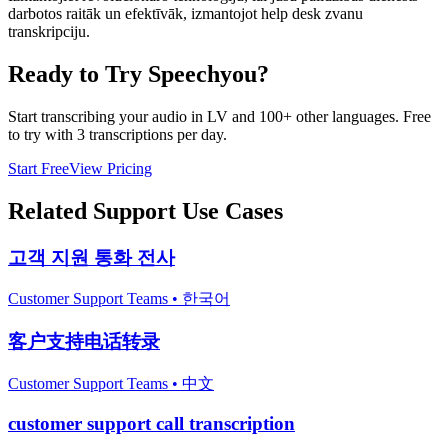
darbotos raitāk un efektīvāk, izmantojot help desk zvanu
transkripciju.
Ready to Try Speechyou?
Start transcribing your audio in
LV
and 100+ other languages. Free
to try with 3 transcriptions per day.
Start Free
View Pricing
Related
Support
Use Cases
고객 지원 통화 전사
Customer Support Teams
•
한국어
客户支持电话转录
Customer Support Teams
•
中文
customer support call transcription