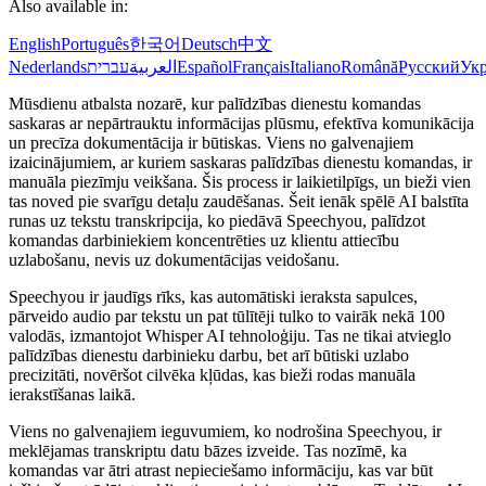
Also available in:
English
Português
한국어
Deutsch
中文
Nederlands
עברית
العربية
Español
Français
Italiano
Română
Русский
Укр
Mūsdienu atbalsta nozarē, kur palīdzības dienestu komandas
saskaras ar nepārtrauktu informācijas plūsmu, efektīva komunikācija
un precīza dokumentācija ir būtiskas. Viens no galvenajiem
izaicinājumiem, ar kuriem saskaras palīdzības dienestu komandas, ir
manuāla piezīmju veikšana. Šis process ir laikietilpīgs, un bieži vien
tas noved pie svarīgu detaļu zaudēšanas. Šeit ienāk spēlē AI balstīta
runas uz tekstu transkripcija, ko piedāvā Speechyou, palīdzot
komandas darbiniekiem koncentrēties uz klientu attiecību
uzlabošanu, nevis uz dokumentācijas veidošanu.
Speechyou ir jaudīgs rīks, kas automātiski ieraksta sapulces,
pārveido audio par tekstu un pat tūlītēji tulko to vairāk nekā 100
valodās, izmantojot Whisper AI tehnoloģiju. Tas ne tikai atvieglo
palīdzības dienestu darbinieku darbu, bet arī būtiski uzlabo
precizitāti, novēršot cilvēka kļūdas, kas bieži rodas manuāla
ierakstīšanas laikā.
Viens no galvenajiem ieguvumiem, ko nodrošina Speechyou, ir
meklējamas transkriptu datu bāzes izveide. Tas nozīmē, ka
komandas var ātri atrast nepieciešamo informāciju, kas var būt