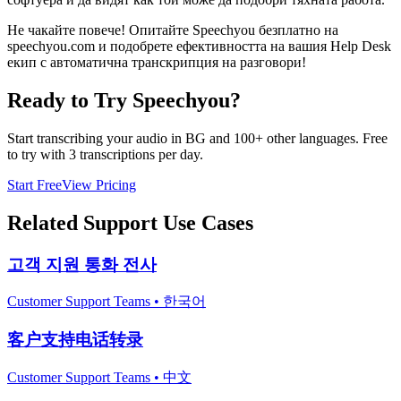
Не чакайте повече! Опитайте Speechyou безплатно на
speechyou.com и подобрете ефективността на вашия Help Desk
екип с автоматична транскрипция на разговори!
Ready to Try Speechyou?
Start transcribing your audio in
BG
and 100+ other languages. Free
to try with 3 transcriptions per day.
Start Free
View Pricing
Related
Support
Use Cases
고객 지원 통화 전사
Customer Support Teams
•
한국어
客户支持电话转录
Customer Support Teams
•
中文