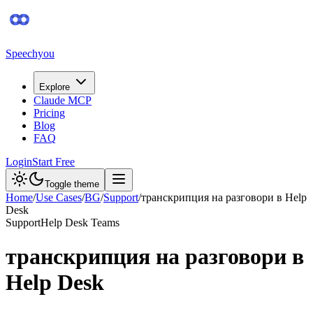
Speechyou
Explore
Claude MCP
Pricing
Blog
FAQ
Login
Start Free
Toggle theme
Home
/
Use Cases
/
BG
/
Support
/
транскрипция на разговори в Help
Desk
Support
Help Desk Teams
транскрипция на разговори в
Help Desk