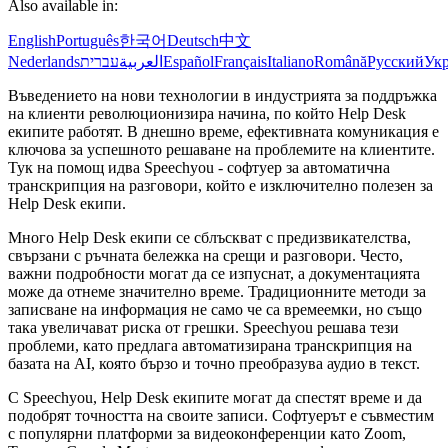
Also available in:
English
Português
한국어
Deutsch
中文
Nederlands
עברית
العربية
Español
Français
Italiano
Română
Русский
Укр
Въведението на нови технологии в индустрията за поддръжка
на клиенти революционизира начина, по който Help Desk
екипите работят. В днешно време, ефективната комуникация е
ключова за успешното решаване на проблемите на клиентите.
Тук на помощ идва Speechyou - софтуер за автоматична
транскрипция на разговори, който е изключително полезен за
Help Desk екипи.
Много Help Desk екипи се сблъскват с предизвикателства,
свързани с ръчната бележка на срещи и разговори. Често,
важни подробности могат да се изпуснат, а документацията
може да отнеме значително време. Традиционните методи за
записване на информация не само че са времеемки, но също
така увеличават риска от грешки. Speechyou решава тези
проблеми, като предлага автоматизирана транскрипция на
базата на AI, която бързо и точно преобразува аудио в текст.
С Speechyou, Help Desk екипите могат да спестят време и да
подобрят точността на своите записи. Софтуерът е съвместим
с популярни платформи за видеоконференции като Zoom,