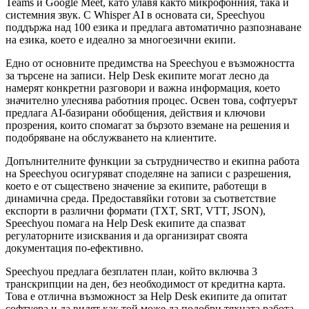
Teams и Google Meet, като улавя както микрофонния, така и
системния звук. С Whisper AI в основата си, Speechyou
поддържа над 100 езика и предлага автоматично разпознаване
на езика, което е идеално за многоезични екипи.
Едно от основните предимства на Speechyou е възможността
за търсене на записи. Help Desk екипите могат лесно да
намерят конкретни разговори и важна информация, което
значително улеснява работния процес. Освен това, софтуерът
предлага AI-базирани обобщения, действия и ключови
прозрения, които спомагат за бързото вземане на решения и
подобряване на обслужването на клиентите.
Допълнителните функции за сътрудничество и екипна работа
на Speechyou осигуряват споделяне на записи с разрешения,
което е от съществено значение за екипите, работещи в
динамична среда. Предоставяйки готови за съответствие
експорти в различни формати (TXT, SRT, VTT, JSON),
Speechyou помага на Help Desk екипите да спазват
регулаторните изисквания и да организират своята
документация по-ефективно.
Speechyou предлага безплатен план, който включва 3
транскрипции на ден, без необходимост от кредитна карта.
Това е отлична възможност за Help Desk екипите да опитат
софтуера и да видят как той може да подобри тяхната работа.