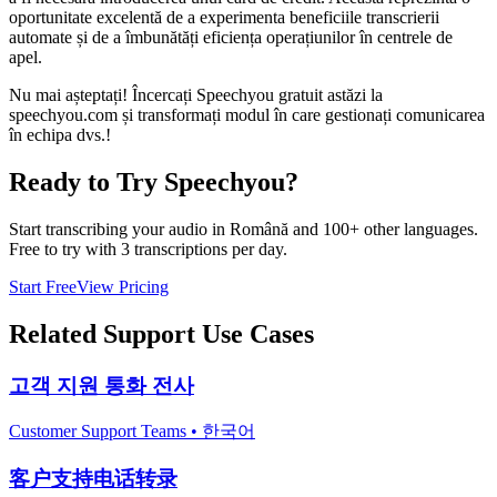
oportunitate excelentă de a experimenta beneficiile transcrierii
automate și de a îmbunătăți eficiența operațiunilor în centrele de
apel.
Nu mai așteptați! Încercați Speechyou gratuit astăzi la
speechyou.com și transformați modul în care gestionați comunicarea
în echipa dvs.!
Ready to Try Speechyou?
Start transcribing your audio in
Română
and 100+ other languages.
Free to try with 3 transcriptions per day.
Start Free
View Pricing
Related
Support
Use Cases
고객 지원 통화 전사
Customer Support Teams
•
한국어
客户支持电话转录