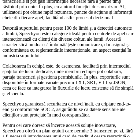
transcrierile și pot găsi informațiile necesare fără a pierde timp
răsfoind prin note. În plus, cu ajutorul funcției de sumarizare AI,
utilizatorii pot obține rapid rezumate, puncte de acțiune și informații
cheie din fiecare apel, facilitând astfel procesul decizional.
Datorită suportului pentru peste 100 de limbi și a detecției automate
a limbii, Speechyou este o alegere ideală pentru centrele de apel care
interacționează cu clienți din diverse colțuri ale lumii. Această
caracteristică nu doar că îmbunătățește comunicarea, dar asigură și
conformitatea cu reglementările internaționale, un aspect esențial în
industria suportului.
Colaborarea în echipă este, de asemenea, facilitată prin intermediul
spațiilor de lucru dedicate, unde membrii echipei pot colabora,
partaja transcrieri și gestiona permisiunile. În plus, exporturile sunt
disponibile în formate variate precum TXT, SRT, VTT și JSON,
ceea ce face ca integrarea în fluxurile de lucru existente să fie simplă
și eficientă.
Speechyou garantează securitatea de nivel înalt, cu criptare end-to-
end și conformitate SOC 2, asigurându-se că datele sensibile ale
clienților sunt protejate în mod corespunzător.
Pentru cei care doresc să încerce această soluție inovatoare,
Speechyou oferă un plan gratuit care permite 3 transcrieri pe zi, fără
a fi necesară introducerea unui card de credit. Aceasta reprezintă o