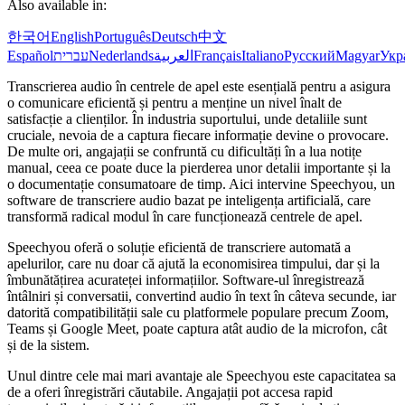
Also available in:
한국어
English
Português
Deutsch
中文
Español
עברית
Nederlands
العربية
Français
Italiano
Русский
Magyar
Укр
Transcrierea audio în centrele de apel este esențială pentru a asigura
o comunicare eficientă și pentru a menține un nivel înalt de
satisfacție a clienților. În industria suportului, unde detaliile sunt
cruciale, nevoia de a captura fiecare informație devine o provocare.
De multe ori, angajații se confruntă cu dificultăți în a lua notițe
manual, ceea ce poate duce la pierderea unor detalii importante și la
o documentație consumatoare de timp. Aici intervine Speechyou, un
software de transcriere audio bazat pe inteligența artificială, care
transformă radical modul în care funcționează centrele de apel.
Speechyou oferă o soluție eficientă de transcriere automată a
apelurilor, care nu doar că ajută la economisirea timpului, dar și la
îmbunătățirea acurateței informațiilor. Software-ul înregistrează
întâlniri și conversatii, convertind audio în text în câteva secunde, iar
datorită compatibilității sale cu platformele populare precum Zoom,
Teams și Google Meet, poate captura atât audio de la microfon, cât
și de la sistem.
Unul dintre cele mai mari avantaje ale Speechyou este capacitatea sa
de a oferi înregistrări căutabile. Angajații pot accesa rapid