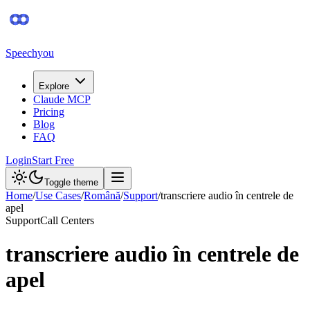
Speechyou
Explore
Claude MCP
Pricing
Blog
FAQ
Login
Start Free
Toggle theme
Home
/
Use Cases
/
Română
/
Support
/
transcriere audio în centrele de
apel
Support
Call Centers
transcriere audio în centrele de
apel