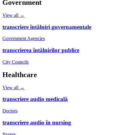
Government
View all →
transcriere întâlniri guvernamentale
Government Agencies
transcrierea întâlnirilor publice
City Councils
Healthcare
View all →
transcriere audio medicală
Doctors
transcriere audio în nursing
Nurses