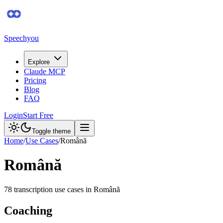
Speechyou
Explore
Claude MCP
Pricing
Blog
FAQ
Login
Start Free
Toggle theme
Home
/
Use Cases
/
Română
Română
78
transcription use case
s
in
Română
Coaching