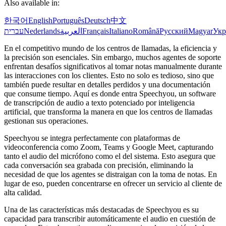
Also available in:
한국어
English
Português
Deutsch
中文
עברית
Nederlands
العربية
Français
Italiano
Română
Русский
Magyar
Укр
En el competitivo mundo de los centros de llamadas, la eficiencia y
la precisión son esenciales. Sin embargo, muchos agentes de soporte
enfrentan desafíos significativos al tomar notas manualmente durante
las interacciones con los clientes. Esto no solo es tedioso, sino que
también puede resultar en detalles perdidos y una documentación
que consume tiempo. Aquí es donde entra Speechyou, un software
de transcripción de audio a texto potenciado por inteligencia
artificial, que transforma la manera en que los centros de llamadas
gestionan sus operaciones.
Speechyou se integra perfectamente con plataformas de
videoconferencia como Zoom, Teams y Google Meet, capturando
tanto el audio del micrófono como el del sistema. Esto asegura que
cada conversación sea grabada con precisión, eliminando la
necesidad de que los agentes se distraigan con la toma de notas. En
lugar de eso, pueden concentrarse en ofrecer un servicio al cliente de
alta calidad.
Una de las características más destacadas de Speechyou es su
capacidad para transcribir automáticamente el audio en cuestión de