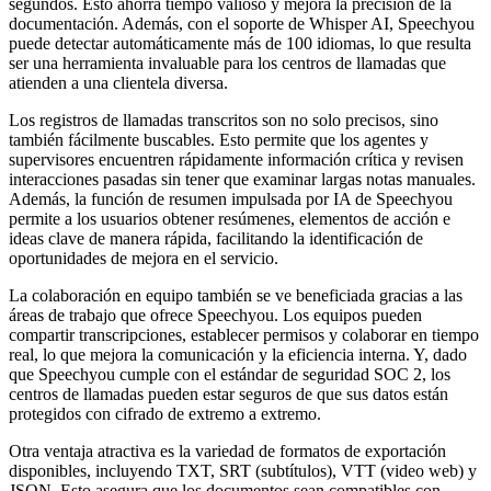
segundos. Esto ahorra tiempo valioso y mejora la precisión de la
documentación. Además, con el soporte de Whisper AI, Speechyou
puede detectar automáticamente más de 100 idiomas, lo que resulta
ser una herramienta invaluable para los centros de llamadas que
atienden a una clientela diversa.
Los registros de llamadas transcritos son no solo precisos, sino
también fácilmente buscables. Esto permite que los agentes y
supervisores encuentren rápidamente información crítica y revisen
interacciones pasadas sin tener que examinar largas notas manuales.
Además, la función de resumen impulsada por IA de Speechyou
permite a los usuarios obtener resúmenes, elementos de acción e
ideas clave de manera rápida, facilitando la identificación de
oportunidades de mejora en el servicio.
La colaboración en equipo también se ve beneficiada gracias a las
áreas de trabajo que ofrece Speechyou. Los equipos pueden
compartir transcripciones, establecer permisos y colaborar en tiempo
real, lo que mejora la comunicación y la eficiencia interna. Y, dado
que Speechyou cumple con el estándar de seguridad SOC 2, los
centros de llamadas pueden estar seguros de que sus datos están
protegidos con cifrado de extremo a extremo.
Otra ventaja atractiva es la variedad de formatos de exportación
disponibles, incluyendo TXT, SRT (subtítulos), VTT (video web) y
JSON. Esto asegura que los documentos sean compatibles con