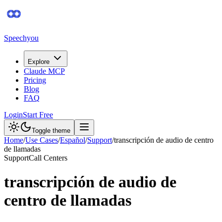
Speechyou
Explore
Claude MCP
Pricing
Blog
FAQ
Login
Start Free
Toggle theme
Home
/
Use Cases
/
Español
/
Support
/
transcripción de audio de centro
de llamadas
Support
Call Centers
transcripción de audio de
centro de llamadas