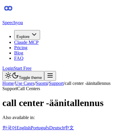
Speechyou
Explore
Claude MCP
Pricing
Blog
FAQ
Login
Start Free
Toggle theme
Home
/
Use Cases
/
Suomi
/
Support
/
call center -äänitallennus
Support
Call Centers
call center -äänitallennus
Also available in:
한국어
English
Português
Deutsch
中文