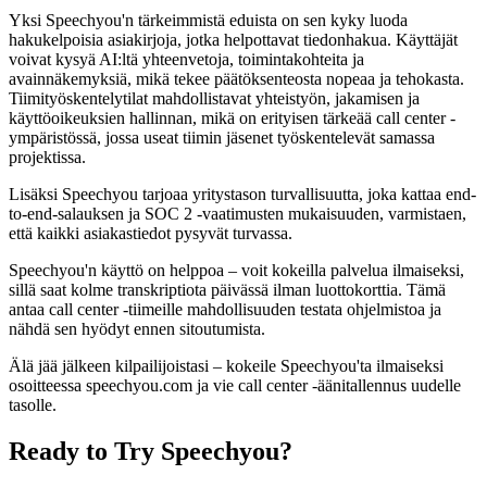
Yksi Speechyou'n tärkeimmistä eduista on sen kyky luoda
hakukelpoisia asiakirjoja, jotka helpottavat tiedonhakua. Käyttäjät
voivat kysyä AI:ltä yhteenvetoja, toimintakohteita ja
avainnäkemyksiä, mikä tekee päätöksenteosta nopeaa ja tehokasta.
Tiimityöskentelytilat mahdollistavat yhteistyön, jakamisen ja
käyttöoikeuksien hallinnan, mikä on erityisen tärkeää call center -
ympäristössä, jossa useat tiimin jäsenet työskentelevät samassa
projektissa.
Lisäksi Speechyou tarjoaa yritystason turvallisuutta, joka kattaa end-
to-end-salauksen ja SOC 2 -vaatimusten mukaisuuden, varmistaen,
että kaikki asiakastiedot pysyvät turvassa.
Speechyou'n käyttö on helppoa – voit kokeilla palvelua ilmaiseksi,
sillä saat kolme transkriptiota päivässä ilman luottokorttia. Tämä
antaa call center -tiimeille mahdollisuuden testata ohjelmistoa ja
nähdä sen hyödyt ennen sitoutumista.
Älä jää jälkeen kilpailijoistasi – kokeile Speechyou'ta ilmaiseksi
osoitteessa speechyou.com ja vie call center -äänitallennus uudelle
tasolle.
Ready to Try Speechyou?