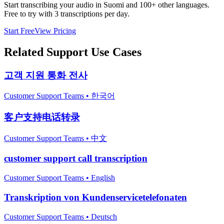
Start transcribing your audio in
Suomi
and 100+ other languages.
Free to try with 3 transcriptions per day.
Start Free
View Pricing
Related
Support
Use Cases
고객 지원 통화 전사
Customer Support Teams
•
한국어
客户支持电话转录
Customer Support Teams
•
中文
customer support call transcription
Customer Support Teams
•
English
Transkription von Kundenservicetelefonaten
Customer Support Teams
•
Deutsch