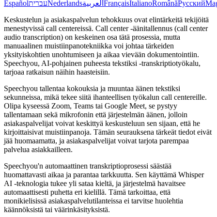
Español
עברית
Nederlands
العربية
Français
Italiano
Română
Русский
Ma
Keskustelun ja asiakaspalvelun tehokkuus ovat elintärkeitä tekijöitä
menestyvissä call centereissä. Call center -äänitallennus (call center
audio transcription) on keskeinen osa tätä prosessia, mutta
manuaalinen muistiinpanotekniikka voi johtaa tärkeiden
yksityiskohtien unohtumiseen ja aikaa vievään dokumentointiin.
Speechyou, AI-pohjainen puheesta tekstiksi -transkriptiotyökalu,
tarjoaa ratkaisun näihin haasteisiin.
Speechyou tallentaa kokouksia ja muuntaa äänen tekstiksi
sekunneissa, mikä tekee siitä ihanteellisen työkalun call centereille.
Olipa kyseessä Zoom, Teams tai Google Meet, se pystyy
tallentamaan sekä mikrofonin että järjestelmän äänen, jolloin
asiakaspalvelijat voivat keskittyä keskusteluun sen sijaan, että he
kirjoittaisivat muistiinpanoja. Tämän seurauksena tärkeät tiedot eivät
jää huomaamatta, ja asiakaspalvelijat voivat tarjota parempaa
palvelua asiakkailleen.
Speechyou'n automaattinen transkriptioprosessi säästää
huomattavasti aikaa ja parantaa tarkkuutta. Sen käyttämä Whisper
AI -teknologia tukee yli sataa kieltä, ja järjestelmä havaitsee
automaattisesti puhetta eri kielillä. Tämä tarkoittaa, että
monikielisissä asiakaspalvelutilanteissa ei tarvitse huolehtia
käännöksistä tai väärinkäsityksistä.