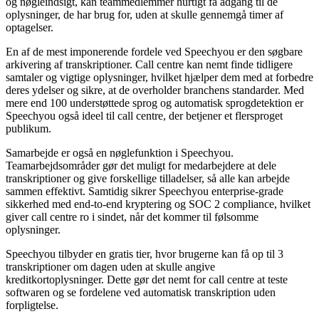
og nøgleindsigt, kan teammedlemmer hurtigt få adgang til de
oplysninger, de har brug for, uden at skulle gennemgå timer af
optagelser.
En af de mest imponerende fordele ved Speechyou er den søgbare
arkivering af transkriptioner. Call centre kan nemt finde tidligere
samtaler og vigtige oplysninger, hvilket hjælper dem med at forbedre
deres ydelser og sikre, at de overholder branchens standarder. Med
mere end 100 understøttede sprog og automatisk sprogdetektion er
Speechyou også ideel til call centre, der betjener et flersproget
publikum.
Samarbejde er også en nøglefunktion i Speechyou.
Teamarbejdsområder gør det muligt for medarbejdere at dele
transkriptioner og give forskellige tilladelser, så alle kan arbejde
sammen effektivt. Samtidig sikrer Speechyou enterprise-grade
sikkerhed med end-to-end kryptering og SOC 2 compliance, hvilket
giver call centre ro i sindet, når det kommer til følsomme
oplysninger.
Speechyou tilbyder en gratis tier, hvor brugerne kan få op til 3
transkriptioner om dagen uden at skulle angive
kreditkortoplysninger. Dette gør det nemt for call centre at teste
softwaren og se fordelene ved automatisk transkription uden
forpligtelse.