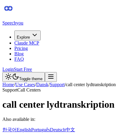
Speechyou
Explore
Claude MCP
Pricing
Blog
FAQ
Login
Start Free
Toggle theme
Home
/
Use Cases
/
Dansk
/
Support
/
call center lydtranskription
Support
Call Centers
call center lydtranskription
Also available in:
한국어
English
Português
Deutsch
中文