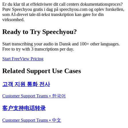
Er du klar til at effektivisere dit call centers dokumentationsproces?
Prøv Speechyou gratis i dag på speechyou.com og oplev forskellen,
som AI-drevet tale-til-tekst transkription kan gøre for din
virksomhed.
Ready to Try Speechyou?
Start transcribing your audio in
Dansk
and 100+ other languages.
Free to try with 3 transcriptions per day.
Start Free
View Pricing
Related
Support
Use Cases
고객 지원 통화 전사
Customer Support Teams
•
한국어
客户支持电话转录
Customer Support Teams
•
中文