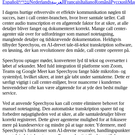
Español
עברית
Nederlands
العربية
Français
Italiano
Română
Русский
Ma
I dagens hurtige erhvervsliv er effektiv kommunikation nøglen til
succes, især i call center-branchen, hvor hver samtale tæller. Call
center audio transcription er en afgørende faktor for at sikre, at alle
detaljer bliver fanget og dokumenteret korrekt. Mange call center-
agenter står over for udfordringer som manuel notetagning,
manglende detaljer og tidskrævende dokumentation. Heldigvis
tilbyder Speechyou, en AI-drevet tale-til-tekst transkription software,
en løsning, der kan revolutionere den måde, call centre opererer på.
Speechyou optager møder, konverterer lyd til tekst og oversætter i
løbet af sekunder. Med fuld integration til platforme som Zoom,
Teams og Google Meet kan Speechyou fange både mikrofon- og
systemlyd, hvilket sikrer, at intet går tabt under samtalerne. Dette er
særligt vigtigt i call center-miljøer, hvor nuancerne i kundernes
henvendelser ofte kan være afgørende for at yde den bedst mulige
service.
Ved at anvende Speechyou kan call centre eliminere behovet for
manuel notetagning. Den automatiske transkription sparer tid og
forbedrer nøjagtigheden ved at sikre, at alle samtaledetaljer bliver
korrekt registreret. Dette giver agenterne mulighed for at fokusere
mere på kundeservice og mindre på at tage noter. Ydermere, med
Speechyou's funktioner som AI-drevne resuméer, handlingspunkter