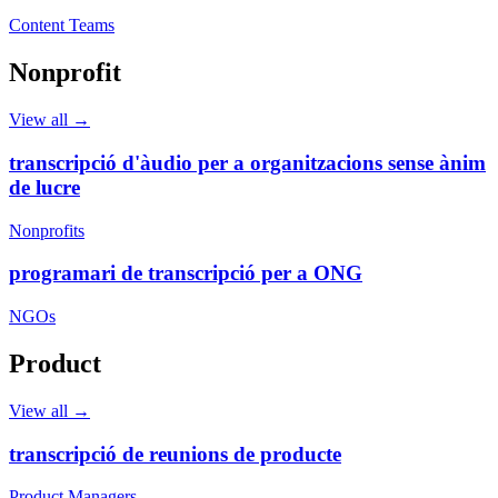
Content Teams
Nonprofit
View all →
transcripció d'àudio per a organitzacions sense ànim
de lucre
Nonprofits
programari de transcripció per a ONG
NGOs
Product
View all →
transcripció de reunions de producte
Product Managers