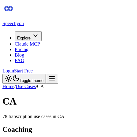
Speechyou
Explore
Claude MCP
Pricing
Blog
FAQ
Login
Start Free
Toggle theme
Home
/
Use Cases
/
CA
CA
78
transcription use case
s
in
CA
Coaching