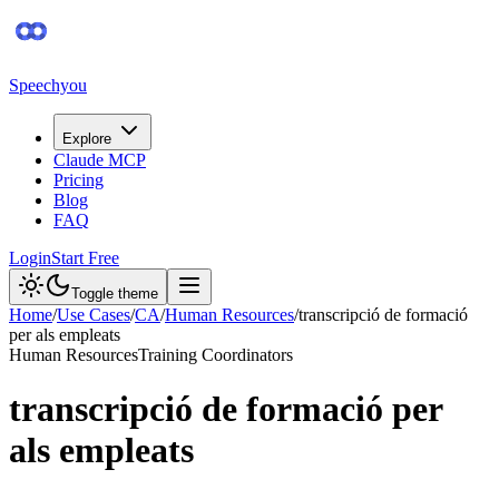
Speechyou
Explore
Claude MCP
Pricing
Blog
FAQ
Login
Start Free
Toggle theme
Home
/
Use Cases
/
CA
/
Human Resources
/
transcripció de formació
per als empleats
Human Resources
Training Coordinators
transcripció de formació per
als empleats