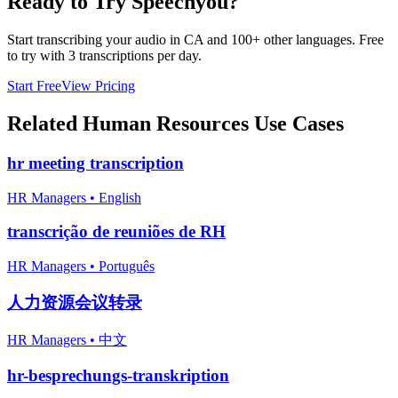
Ready to Try Speechyou?
Start transcribing your audio in
CA
and 100+ other languages. Free
to try with 3 transcriptions per day.
Start Free
View Pricing
Related
Human Resources
Use Cases
hr meeting transcription
HR Managers
•
English
transcrição de reuniões de RH
HR Managers
•
Português
人力资源会议转录
HR Managers
•
中文
hr-besprechungs-transkription