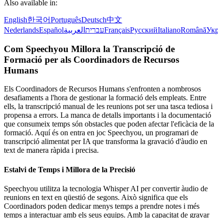
Also available in:
English
한국어
Português
Deutsch
中文
Nederlands
Español
العربية
עברית
Français
Русский
Italiano
Română
Укр
Com Speechyou Millora la Transcripció de
Formació per als Coordinadors de Recursos
Humans
Els Coordinadors de Recursos Humans s'enfronten a nombrosos
desafiaments a l'hora de gestionar la formació dels empleats. Entre
ells, la transcripció manual de les reunions pot ser una tasca tediosa i
propensa a errors. La manca de detalls importants i la documentació
que consumeix temps són obstacles que poden afectar l'eficàcia de la
formació. Aquí és on entra en joc Speechyou, un programari de
transcripció alimentat per IA que transforma la gravació d'àudio en
text de manera ràpida i precisa.
Estalvi de Temps i Millora de la Precisió
Speechyou utilitza la tecnologia Whisper AI per convertir àudio de
reunions en text en qüestió de segons. Això significa que els
Coordinadors poden dedicar menys temps a prendre notes i més
temps a interactuar amb els seus equips. Amb la capacitat de gravar