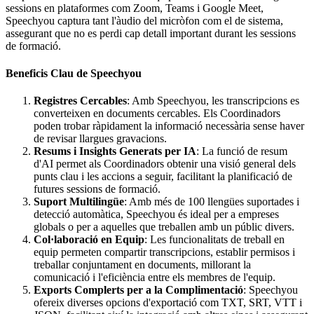
sessions en plataformes com Zoom, Teams i Google Meet,
Speechyou captura tant l'àudio del micròfon com el de sistema,
assegurant que no es perdi cap detall important durant les sessions
de formació.
Beneficis Clau de Speechyou
Registres Cercables
: Amb Speechyou, les transcripcions es
converteixen en documents cercables. Els Coordinadors
poden trobar ràpidament la informació necessària sense haver
de revisar llargues gravacions.
Resums i Insights Generats per IA
: La funció de resum
d'AI permet als Coordinadors obtenir una visió general dels
punts clau i les accions a seguir, facilitant la planificació de
futures sessions de formació.
Suport Multilingüe
: Amb més de 100 llengües suportades i
detecció automàtica, Speechyou és ideal per a empreses
globals o per a aquelles que treballen amb un públic divers.
Col·laboració en Equip
: Les funcionalitats de treball en
equip permeten compartir transcripcions, establir permisos i
treballar conjuntament en documents, millorant la
comunicació i l'eficiència entre els membres de l'equip.
Exports Complerts per a la Complimentació
: Speechyou
ofereix diverses opcions d'exportació com TXT, SRT, VTT i