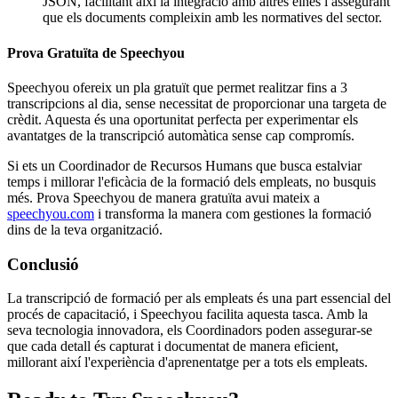
JSON, facilitant així la integració amb altres eines i assegurant
que els documents compleixin amb les normatives del sector.
Prova Gratuïta de Speechyou
Speechyou ofereix un pla gratuït que permet realitzar fins a 3
transcripcions al dia, sense necessitat de proporcionar una targeta de
crèdit. Aquesta és una oportunitat perfecta per experimentar els
avantatges de la transcripció automàtica sense cap compromís.
Si ets un Coordinador de Recursos Humans que busca estalviar
temps i millorar l'eficàcia de la formació dels empleats, no busquis
més. Prova Speechyou de manera gratuïta avui mateix a
speechyou.com
i transforma la manera com gestiones la formació
dins de la teva organització.
Conclusió
La transcripció de formació per als empleats és una part essencial del
procés de capacitació, i Speechyou facilita aquesta tasca. Amb la
seva tecnologia innovadora, els Coordinadors poden assegurar-se
que cada detall és capturat i documentat de manera eficient,
millorant així l'experiència d'aprenentatge per a tots els empleats.