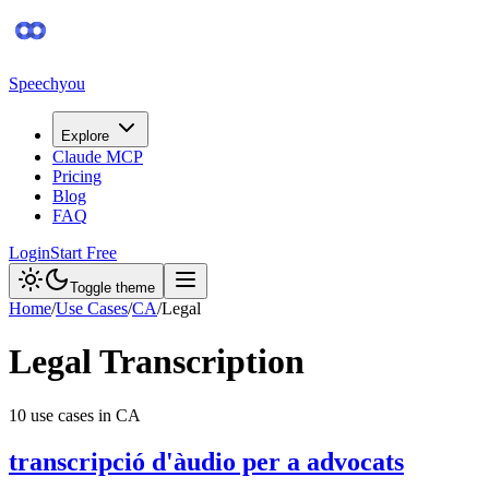
Speechyou
Explore
Claude MCP
Pricing
Blog
FAQ
Login
Start Free
Toggle theme
Home
/
Use Cases
/
CA
/
Legal
Legal
Transcription
10
use case
s
in
CA
transcripció d'àudio per a advocats