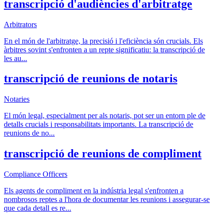
transcripció d'audiències d'arbitratge
Arbitrators
En el món de l'arbitratge, la precisió i l'eficiència són crucials. Els
àrbitres sovint s'enfronten a un repte significatiu: la transcripció de
les au
...
transcripció de reunions de notaris
Notaries
El món legal, especialment per als notaris, pot ser un entorn ple de
detalls crucials i responsabilitats importants. La transcripció de
reunions de no
...
transcripció de reunions de compliment
Compliance Officers
Els agents de compliment en la indústria legal s'enfronten a
nombrosos reptes a l'hora de documentar les reunions i assegurar-se
que cada detall es re
...