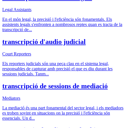
Legal Assistants
En el món legal, la precisió i l'eficiència són fonamentals. Els
assistents legals s'enfronten a nombrosos reptes quan es tracta de la
transcripció de
...
transcripció d'audio judicial
Court Reporters
Els reporters judicials són una peça clau en el sistema legal,
responsables de capturar amb precisió el que es diu durant les
sessions judicials. Tanm
...
transcripció de sessions de mediació
Mediators
La mediació és una part fonamental del sector legal, i els mediadors
es troben sovint en situacions on la precisió i l'eficiència són
essencials. Un d
...