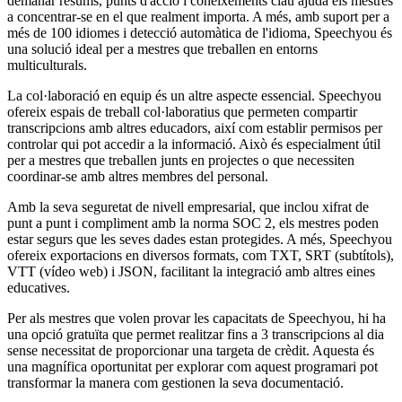
demanar resums, punts d'acció i coneixements clau ajuda els mestres
a concentrar-se en el que realment importa. A més, amb suport per a
més de 100 idiomes i detecció automàtica de l'idioma, Speechyou és
una solució ideal per a mestres que treballen en entorns
multiculturals.
La col·laboració en equip és un altre aspecte essencial. Speechyou
ofereix espais de treball col·laboratius que permeten compartir
transcripcions amb altres educadors, així com establir permisos per
controlar qui pot accedir a la informació. Això és especialment útil
per a mestres que treballen junts en projectes o que necessiten
coordinar-se amb altres membres del personal.
Amb la seva seguretat de nivell empresarial, que inclou xifrat de
punt a punt i compliment amb la norma SOC 2, els mestres poden
estar segurs que les seves dades estan protegides. A més, Speechyou
ofereix exportacions en diversos formats, com TXT, SRT (subtítols),
VTT (vídeo web) i JSON, facilitant la integració amb altres eines
educatives.
Per als mestres que volen provar les capacitats de Speechyou, hi ha
una opció gratuïta que permet realitzar fins a 3 transcripcions al dia
sense necessitat de proporcionar una targeta de crèdit. Aquesta és
una magnífica oportunitat per explorar com aquest programari pot
transformar la manera com gestionen la seva documentació.