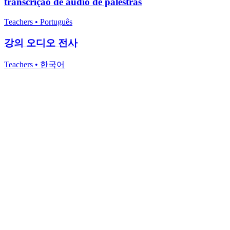
transcrição de áudio de palestras
Teachers
•
Português
강의 오디오 전사
Teachers
•
한국어