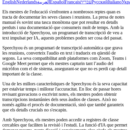
English
Nederlands
العربية
Español
Français
עברית
Русский
Italiano
Укр
Els mestres de l'educació s'enfronten a nombrosos reptes quan es
tracta de documentar les seves classes i reunions. La presa de notes
manual és sovint una tasca monòtona que pot resultar en detalls
perduts i una documentació que consumeix molt de temps. Amb la
introducció de Speechyou, un programari de transcripció de veu a
text impulsat per IA, aquests problemes poden ser cosa del passat.
Speechyou és un programari de transcripció automàtica que grava
les reunions, converteix l'audio en text i tradueix en qüestió de
segons. La seva compatibilitat amb plataformes com Zoom, Teams i
Google Meet permet que els mestres capturin tant l’audio del
micròfon com el de sistema, assegurant-se que no es perdi cap detall
important de la classe.
Una de les millors característiques de Speechyou és la seva capacitat
per estalviar temps i millorar l'accuracitat. En lloc de passar hores
revisant gravacions o escrivint notes, els mestres poden obtenir
transcripcions instantànies dels seus àudios de classes. Això no
només agilita el procés de documentació, sinó que també garanteix
que els detalls crucials no s'escapin.
Amb Speechyou, els mestres poden accedir a registres de classe
cercables que faciliten la revisió i l'estudi. La funció d'IA que permet