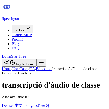
Speechyou
Explore
Claude MCP
Pricing
Blog
FAQ
Login
Start Free
Toggle theme
Home
/
Use Cases
/
CA
/
Education
/
transcripció d'àudio de classe
Education
Teachers
transcripció d'àudio de classe
Also available in:
Deutsch
中文
Português
한국어