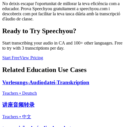
No deixis escapar l'oportunitat de millorar la teva eficiència com a
educador. Prova Speechyou gratuïtament a speechyou.com i
descobreix com pot facilitar la teva tasca diària amb la transcripció
d'àudio de classe.
Ready to Try Speechyou?
Start transcribing your audio in
CA
and 100+ other languages. Free
to try with 3 transcriptions per day.
Start Free
View Pricing
Related
Education
Use Cases
Vorlesungs-Audiodatei-Transkription
Teachers
•
Deutsch
讲座音频转录
Teachers
•
中文