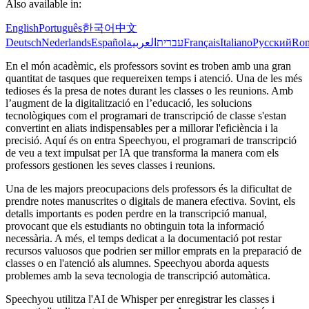
Also available in:
English
Português
한국어
中文
Deutsch
Nederlands
Español
العربية
עברית
Français
Italiano
Русский
Ro
En el món acadèmic, els professors sovint es troben amb una gran
quantitat de tasques que requereixen temps i atenció. Una de les més
tedioses és la presa de notes durant les classes o les reunions. Amb
l’augment de la digitalització en l’educació, les solucions
tecnològiques com el programari de transcripció de classe s'estan
convertint en aliats indispensables per a millorar l'eficiència i la
precisió. Aquí és on entra Speechyou, el programari de transcripció
de veu a text impulsat per IA que transforma la manera com els
professors gestionen les seves classes i reunions.
Una de les majors preocupacions dels professors és la dificultat de
prendre notes manuscrites o digitals de manera efectiva. Sovint, els
detalls importants es poden perdre en la transcripció manual,
provocant que els estudiants no obtinguin tota la informació
necessària. A més, el temps dedicat a la documentació pot restar
recursos valuosos que podrien ser millor emprats en la preparació de
classes o en l'atenció als alumnes. Speechyou aborda aquests
problemes amb la seva tecnologia de transcripció automàtica.
Speechyou utilitza l'AI de Whisper per enregistrar les classes i