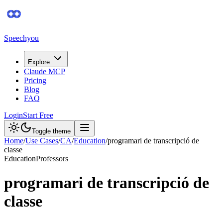
Speechyou
Explore
Claude MCP
Pricing
Blog
FAQ
Login
Start Free
Toggle theme
Home
/
Use Cases
/
CA
/
Education
/
programari de transcripció de
classe
Education
Professors
programari de transcripció de
classe