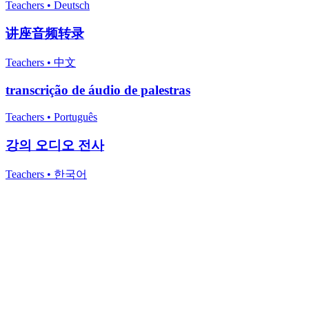
Teachers
•
Deutsch
讲座音频转录
Teachers
•
中文
transcrição de áudio de palestras
Teachers
•
Português
강의 오디오 전사
Teachers
•
한국어