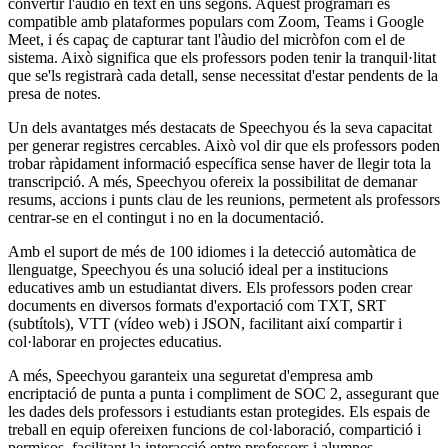
convertir l'audio en text en uns segons. Aquest programari és
compatible amb plataformes populars com Zoom, Teams i Google
Meet, i és capaç de capturar tant l'àudio del micròfon com el de
sistema. Això significa que els professors poden tenir la tranquil·litat
que se'ls registrarà cada detall, sense necessitat d'estar pendents de la
presa de notes.
Un dels avantatges més destacats de Speechyou és la seva capacitat
per generar registres cercables. Això vol dir que els professors poden
trobar ràpidament informació específica sense haver de llegir tota la
transcripció. A més, Speechyou ofereix la possibilitat de demanar
resums, accions i punts clau de les reunions, permetent als professors
centrar-se en el contingut i no en la documentació.
Amb el suport de més de 100 idiomes i la detecció automàtica de
llenguatge, Speechyou és una solució ideal per a institucions
educatives amb un estudiantat divers. Els professors poden crear
documents en diversos formats d'exportació com TXT, SRT
(subtítols), VTT (vídeo web) i JSON, facilitant així compartir i
col·laborar en projectes educatius.
A més, Speechyou garanteix una seguretat d'empresa amb
encriptació de punta a punta i compliment de SOC 2, assegurant que
les dades dels professors i estudiants estan protegides. Els espais de
treball en equip ofereixen funcions de col·laboració, compartició i
permisos, facilitant la interacció entre professors i alumnes.