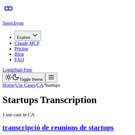
Speechyou
Explore
Claude MCP
Pricing
Blog
FAQ
Login
Start Free
Toggle theme
Home
/
Use Cases
/
CA
/
Startups
Startups
Transcription
1
use case
in
CA
transcripció de reunions de startups