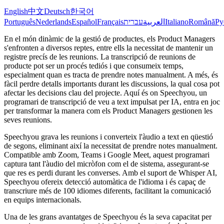
English
中文
Deutsch
한국어
Português
Nederlands
Español
Français
עברית
العربية
Italiano
Română
Ру
En el món dinàmic de la gestió de productes, els Product Managers
s'enfronten a diversos reptes, entre ells la necessitat de mantenir un
registre precís de les reunions. La transcripció de reunions de
producte pot ser un procés tediós i que consumeix temps,
especialment quan es tracta de prendre notes manualment. A més, és
fàcil perdre detalls importants durant les discussions, la qual cosa pot
afectar les decisions clau del projecte. Aquí és on Speechyou, un
programari de transcripció de veu a text impulsat per IA, entra en joc
per transformar la manera com els Product Managers gestionen les
seves reunions.
Speechyou grava les reunions i converteix l'àudio a text en qüestió
de segons, eliminant així la necessitat de prendre notes manualment.
Compatible amb Zoom, Teams i Google Meet, aquest programari
captura tant l'àudio del micròfon com el de sistema, assegurant-se
que res es perdi durant les converses. Amb el suport de Whisper AI,
Speechyou ofereix detecció automàtica de l'idioma i és capaç de
transcriure més de 100 idiomes diferents, facilitant la comunicació
en equips internacionals.
Una de les grans avantatges de Speechyou és la seva capacitat per