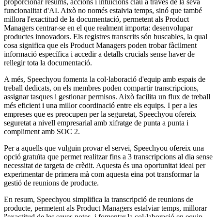
proporcionar resums, accions i intuïcions clau a través de la seva
funcionalitat d'AI. Això no només estalvia temps, sinó que també
millora l'exactitud de la documentació, permetent als Product
Managers centrar-se en el que realment importa: desenvolupar
productes innovadors. Els registres transcrits són buscables, la qual
cosa significa que els Product Managers poden trobar fàcilment
informació específica i accedir a detalls crucials sense haver de
rellegir tota la documentació.
A més, Speechyou fomenta la col·laboració d'equip amb espais de
treball dedicats, on els membres poden compartir transcripcions,
assignar tasques i gestionar permisos. Això facilita un flux de treball
més eficient i una millor coordinació entre els equips. I per a les
empreses que es preocupen per la seguretat, Speechyou ofereix
seguretat a nivell empresarial amb xifratge de punta a punta i
compliment amb SOC 2.
Per a aquells que vulguin provar el servei, Speechyou ofereix una
opció gratuïta que permet realitzar fins a 3 transcripcions al dia sense
necessitat de targeta de crèdit. Aquesta és una oportunitat ideal per
experimentar de primera mà com aquesta eina pot transformar la
gestió de reunions de producte.
En resum, Speechyou simplifica la transcripció de reunions de
producte, permetent als Product Managers estalviar temps, millorar
l'exactitud de les seves notes, i fomentar la col·laboració en equip.