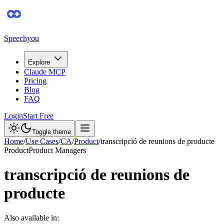
Speechyou
Explore
Claude MCP
Pricing
Blog
FAQ
Login
Start Free
Toggle theme
Home
/
Use Cases
/
CA
/
Product
/
transcripció de reunions de producte
Product
Product Managers
transcripció de reunions de
producte
Also available in: