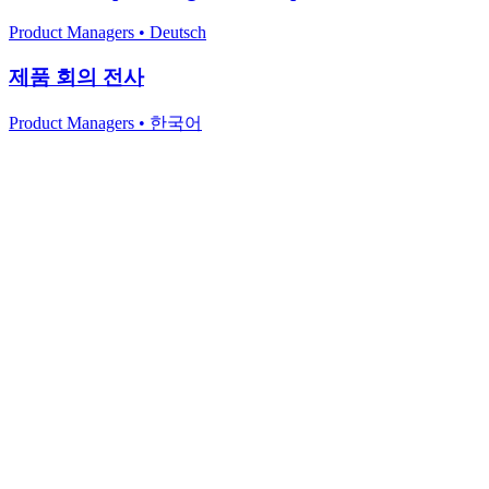
Product Managers
•
Deutsch
제품 회의 전사
Product Managers
•
한국어