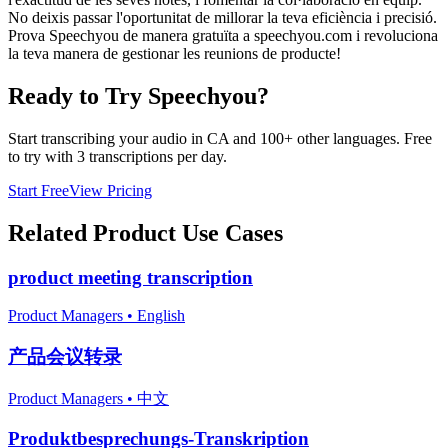
No deixis passar l'oportunitat de millorar la teva eficiència i precisió.
Prova Speechyou de manera gratuïta a speechyou.com i revoluciona
la teva manera de gestionar les reunions de producte!
Ready to Try Speechyou?
Start transcribing your audio in
CA
and 100+ other languages. Free
to try with 3 transcriptions per day.
Start Free
View Pricing
Related
Product
Use Cases
product meeting transcription
Product Managers
•
English
产品会议转录
Product Managers
•
中文
Produktbesprechungs-Transkription