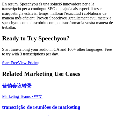
En resum, Speechyou és una solució innovadora per a la
transcripció per a contingut SEO que ajuda als especialistes en
màrqueting a estalviar temps, millorar l'exactitud i col·laborar de
manera més eficient. Proveu Speechyou gratuïtament avui mateix a
speechyou.com i descobriu com pot transformar la vostra manera de
treballar.
Ready to Try Speechyou?
Start transcribing your audio in
CA
and 100+ other languages. Free
to try with 3 transcriptions per day.
Start Free
View Pricing
Related
Marketing
Use Cases
营销会议转录
Marketing Teams
•
中文
transcrição de reuniões de marketing