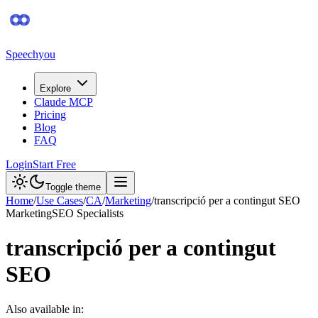
Speechyou
Explore
Claude MCP
Pricing
Blog
FAQ
Login
Start Free
Toggle theme
Home
/
Use Cases
/
CA
/
Marketing
/
transcripció per a contingut SEO
Marketing
SEO Specialists
transcripció per a contingut
SEO
Also available in: