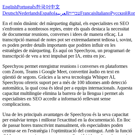
English
Português
한국어
中文
Deutsch
Nederlands
Español
العربية
עברית
Français
Italiano
Русский
Ro
En el món dinàmic del màrqueting digital, els especialistes en SEO
s'enfronten a nombrosos reptes, entre els quals destaca la necessitat
de documentar reunions, converses i idees de manera eficaç. La
transcripció manual de notes pot ser extremadament tediosa i, sovint,
es poden perdre detalls importants que podrien influir en les
estratègies de màrqueting. És aquí on Speechyou, un programari de
transcripció de veu a text impulsat per IA, entra en joc.
Speechyou permet enregistrar reunions i converses en plataformes
com Zoom, Teams i Google Meet, convertint àudio en text en
qüestió de segons. Gràcies a la seva tecnologia Whisper AI,
Speechyou ofereix suport per a més de 100 idiomes amb detecció
automàtica, la qual cosa és ideal per a equips internacionals. Aquesta
capacitat multilingüe elimina la barrera de la llengua i permet als
especialistes en SEO accedir a informació rellevant sense
complicacions.
Una de les principals avantatges de Speechyou és la seva capacitat
per estalviar temps i millorar l'exactitud en la documentació. En lloc
de passar hores transcrivint manualment, els especialistes poden
centrar-se en l'estratègia i l'optimització del contingut. Amb la funció