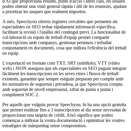
d'AI que proporciona resums, punts d'acció i idees clau, els usuaris
poden obtenir una visió general ràpida i útil de les reunions, ajudant
a prioritzar les tasques que realment importen.
A més, Speechyou ofereix registres cercables que permeten als
especialistes en SEO trobar ràpidament informació específica,
facilitant la revisió i l'anàlisi del contingut previ. La funcionalitat de
col·laboració en espais de treball d'equip permet compartir
transcripcions amb companys, gestionar permisos i treballar
conjuntament en documents, cosa que millora l'eficiència del treball
en equip.
L'exportació en formats com TXT, SRT (subtítols), VTT (vídeo
web) i JSON assegura que els especialistes en SEO puguin integrar
fàcilment les transcripcions en les seves eines i fluxos de treball
existents, garantint que sempre estiguin preparats per complir amb
les normatives de seguretat i privadesa, ja que Speechyou compta
amb seguretat de nivell empresarial, xifrat de punta a punta i
compliment SOC 2.
Per aquells que vulguin provar Speechyou, hi ha una opció gratuïta
que permet realitzar fins a 3 transcripcions al dia sense necessitat de
proporcionar una targeta de crèdit. Això significa que podeu
començar a millorar la vostra documentació i optimitzar les vostres
estratègies de màrqueting sense compromisos.