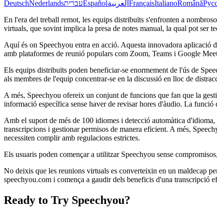
Deutsch
Nederlands
עברית
Español
العربية
Français
Italiano
Română
Рус
En l'era del treball remot, les equips distribuïts s'enfronten a nombr
virtuals, que sovint implica la presa de notes manual, la qual pot ser t
Aquí és on Speechyou entra en acció. Aquesta innovadora aplicació de
amb plataformes de reunió populars com Zoom, Teams i Google Meet, S
Els equips distribuïts poden beneficiar-se enormement de l'ús de Speec
als membres de l'equip concentrar-se en la discussió en lloc de distracc
A més, Speechyou ofereix un conjunt de funcions que fan que la gestió 
informació específica sense haver de revisar hores d'àudio. La funció d
Amb el suport de més de 100 idiomes i detecció automàtica d'idioma, S
transcripcions i gestionar permisos de manera eficient. A més, Speech
necessiten complir amb regulacions estrictes.
Els usuaris poden començar a utilitzar Speechyou sense compromisos, ja
No deixis que les reunions virtuals es converteixin en un maldecap pe
speechyou.com i comença a gaudir dels beneficis d'una transcripció efi
Ready to Try Speechyou?