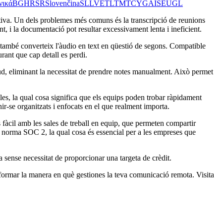
νικά
BG
HR
SR
Slovenčina
SL
LV
ET
LT
MT
CY
GA
IS
EU
GL
ectiva. Un dels problemes més comuns és la transcripció de reunions
nt, i la documentació pot resultar excessivament lenta i ineficient.
també converteix l'àudio en text en qüestió de segons. Compatible
ant que cap detall es perdi.
tud, eliminant la necessitat de prendre notes manualment. Això permet
les, la qual cosa significa que els equips poden trobar ràpidament
ir-se organitzats i enfocats en el que realment importa.
fàcil amb les sales de treball en equip, que permeten compartir
a norma SOC 2, la qual cosa és essencial per a les empreses que
 sense necessitat de proporcionar una targeta de crèdit.
formar la manera en què gestiones la teva comunicació remota. Visita