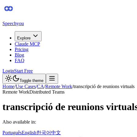
Speechyou
Explore
Claude MCP
Pricing
Blog
FAQ
Login
Start Free
Toggle theme
Home
/
Use Cases
/
CA
/
Remote Work
/
transcripció de reunions virtuals
Remote Work
Distributed Teams
transcripció de reunions virtual
Also available in:
Português
English
한국어
中文