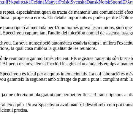
ский
Українська
Čeština
Magyar
Polski
Svenska
Dansk
Norsk
Suomi
Ελλη
osos reptes, especialment quan es tracta de mantenir una comunicació ef
ediosa i propensa a errors. Els detalls importants es poden perdre fàcilme
 transcripció alimentada per IA no només grava les reunions, sinó que 
peechyou captura tant l'àudio del micròfon com el de sistema, assegur
hyou. La seva transcripció automàtica estalvia temps i millora l'exacti
ions, la qual cosa millora la qualitat de les reunions.
de reunions sigui molt més eficient. Els registres transcrits són buscab
'AI per a resums, ítems d'acció i insights clau ajuda els equips a manten
peechyou és ideal per a equips internacionals. La col·laboració és més 
you garanteix la seguretat amb xifratge de punt a punt i complint amb l
 que ofereix un pla gratuït que permet fer fins a 3 transcripcions al dia
r al teu equip. Prova Speechyou avui mateix i descobreix com pot trans
cient i precisa.