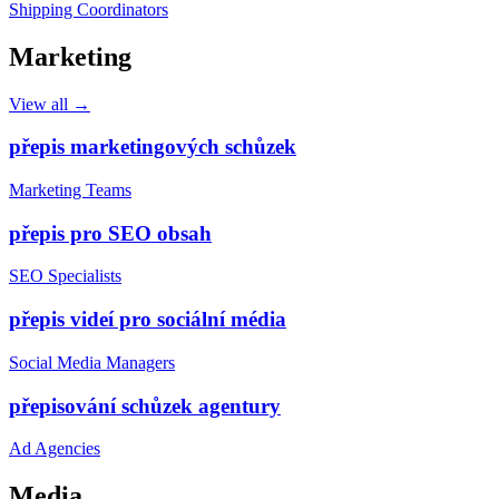
Shipping Coordinators
Marketing
View all →
přepis marketingových schůzek
Marketing Teams
přepis pro SEO obsah
SEO Specialists
přepis videí pro sociální média
Social Media Managers
přepisování schůzek agentury
Ad Agencies
Media