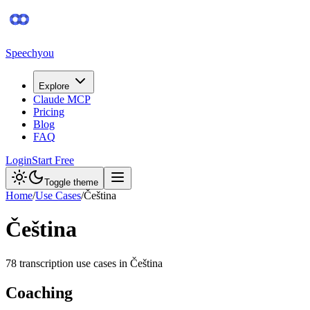
Speechyou
Explore
Claude MCP
Pricing
Blog
FAQ
Login
Start Free
Toggle theme
Home
/
Use Cases
/
Čeština
Čeština
78
transcription use case
s
in
Čeština
Coaching