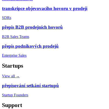
transkripce objevovacího hovoru v prodeji
SDRs
přepis B2B prodejních hovorů
B2B Sales Teams
přepis podnikových prodejů
Enterprise Sales
Startups
View all →
přepisování setkání startupů
Startup Founders
Support