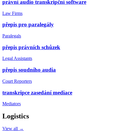
právní audio transkripční software
Law Firms
přepis pro paralegály
Paralegals
přepis právních schůzek
Legal Assistants
přepis soudního audia
Court Reporters
transkripce zasedání mediace
Mediators
Logistics
View all →