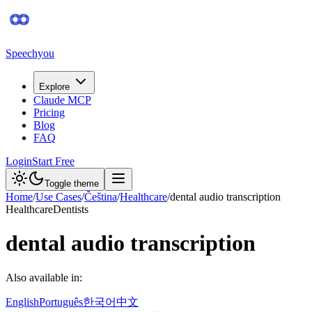
Speechyou
Explore
Claude MCP
Pricing
Blog
FAQ
Login
Start Free
Toggle theme
Home
/
Use Cases
/
Čeština
/
Healthcare
/
dental audio transcription
Healthcare
Dentists
dental audio transcription
Also available in:
English
Português
한국어
中文