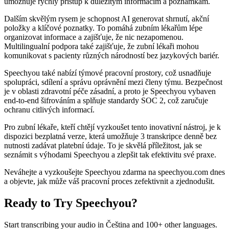
umožňuje rychlý přístup k důležitým informacím a poznámkám.
Dalším skvělým rysem je schopnost AI generovat shrnutí, akční
položky a klíčové poznatky. To pomáhá zubním lékařům lépe
organizovat informace a zajišťuje, že nic nezapomenou.
Multilingualní podpora také zajišťuje, že zubní lékaři mohou
komunikovat s pacienty různých národností bez jazykových bariér.
Speechyou také nabízí týmové pracovní prostory, což usnadňuje
spolupráci, sdílení a správu oprávnění mezi členy týmu. Bezpečnost
je v oblasti zdravotní péče zásadní, a proto je Speechyou vybaven
end-to-end šifrováním a splňuje standardy SOC 2, což zaručuje
ochranu citlivých informací.
Pro zubní lékaře, kteří chtějí vyzkoušet tento inovativní nástroj, je k
dispozici bezplatná verze, která umožňuje 3 transkripce denně bez
nutnosti zadávat platební údaje. To je skvělá příležitost, jak se
seznámit s výhodami Speechyou a zlepšit tak efektivitu své praxe.
Neváhejte a vyzkoušejte Speechyou zdarma na speechyou.com dnes
a objevte, jak může váš pracovní proces zefektivnit a zjednodušit.
Ready to Try Speechyou?
Start transcribing your audio in
Čeština
and 100+ other languages.