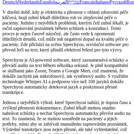
Deutsch
Nederlands
Español
العربية
עברית
Français
Italiano
Русский
Ro
V dnešní době, kdy je efektivita a přesnost v oblasti zdravotní péče
klíčová, hrají zubní lékaři důležitou roli ve zlepšování péče o
pacienty. Jedním z největších problémů, kterým čelí zubní lékaři, je
ruční zapisování poznámek během schůzek a konzultací. Tento
proces je nejen časově náročný, ale často vede k opomenutí
důležitých detailů, což může mít negativní dopad na kvalitu péče o
pacienty. Zde přichází na scénu Speechyou, revoluční software pro
převod řeči na text, který přináší efektivní řešení pro tyto výzvy.
Speechyou je AI-powered software, který zaznamenává schůzky a
převádí audio na text během několika sekund. Je plně kompatibilní
se službami jako Zoom, Teams a Google Meet, což znamená, že
dokáže zachytit jak mikrofonový, tak systémový audio. S využitím
technologie Whisper AI a podporou více než 100 jazyků dokáže
Speechyou automaticky detekovat jazyk a poskytnout přesné
transkripce.
Jednou z největších výhod, které Speechyou nabízí, je úspora času a
zvýšení přesnosti dokumentace. Zubní lékaři mohou snadno
nahrávat schůzky a nechat Speechyou automaticky převést audio na
text. To znamená, že se mohou soustředit na pacienty a jejich
potřeby, místo aby se zabývali manuálním zapisováním poznámek.
Výsledné transkripce jsou nejen přesné, ale také vyhledatelné, což