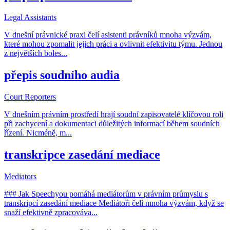
Legal Assistants
V dnešní právnické praxi čelí asistenti právníků mnoha výzvám,
které mohou zpomalit jejich práci a ovlivnit efektivitu týmu. Jednou
z největších boles
...
přepis soudního audia
Court Reporters
V dnešním právním prostředí hrají soudní zapisovatelé klíčovou roli
při zachycení a dokumentaci důležitých informací během soudních
řízení. Nicméně, m
...
transkripce zasedání mediace
Mediators
### Jak Speechyou pomáhá mediátorům v právním průmyslu s
transkripcí zasedání mediace Mediátoři čelí mnoha výzvám, když se
snaží efektivně zpracováva
...