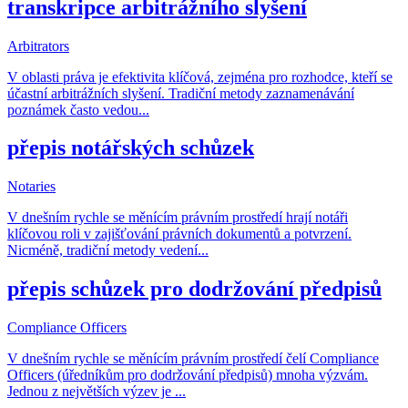
transkripce arbitrážního slyšení
Arbitrators
V oblasti práva je efektivita klíčová, zejména pro rozhodce, kteří se
účastní arbitrážních slyšení. Tradiční metody zaznamenávání
poznámek často vedou
...
přepis notářských schůzek
Notaries
V dnešním rychle se měnícím právním prostředí hrají notáři
klíčovou roli v zajišťování právních dokumentů a potvrzení.
Nicméně, tradiční metody vedení
...
přepis schůzek pro dodržování předpisů
Compliance Officers
V dnešním rychle se měnícím právním prostředí čelí Compliance
Officers (úředníkům pro dodržování předpisů) mnoha výzvám.
Jednou z největších výzev je
...