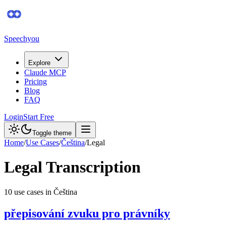
Speechyou
Explore
Claude MCP
Pricing
Blog
FAQ
Login
Start Free
Toggle theme
Home
/
Use Cases
/
Čeština
/
Legal
Legal
Transcription
10
use case
s
in
Čeština
přepisování zvuku pro právníky