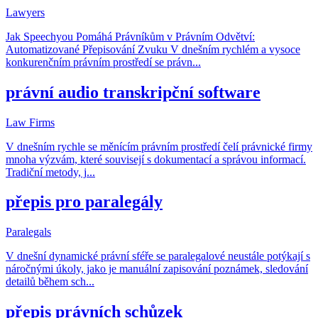
Lawyers
Jak Speechyou Pomáhá Právníkům v Právním Odvětví:
Automatizované Přepisování Zvuku V dnešním rychlém a vysoce
konkurenčním právním prostředí se právn
...
právní audio transkripční software
Law Firms
V dnešním rychle se měnícím právním prostředí čelí právnické firmy
mnoha výzvám, které souvisejí s dokumentací a správou informací.
Tradiční metody, j
...
přepis pro paralegály
Paralegals
V dnešní dynamické právní sféře se paralegalové neustále potýkají s
náročnými úkoly, jako je manuální zapisování poznámek, sledování
detailů během sch
...
přepis právních schůzek