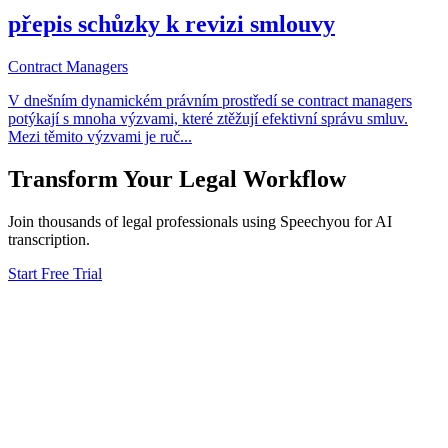
přepis schůzky k revizi smlouvy
Contract Managers
V dnešním dynamickém právním prostředí se contract managers
potýkají s mnoha výzvami, které ztěžují efektivní správu smluv.
Mezi těmito výzvami je ruč
...
Transform Your
Legal
Workflow
Join thousands of
legal
professionals using Speechyou for AI
transcription.
Start Free Trial