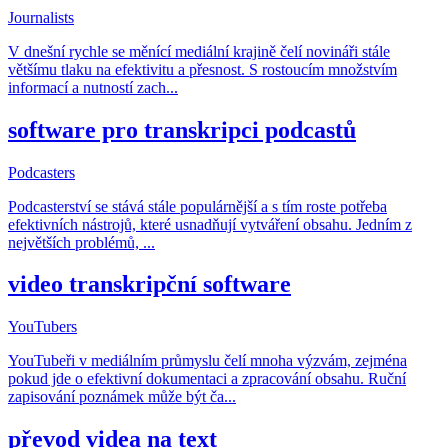
Journalists
V dnešní rychle se měnící mediální krajině čelí novináři stále
většímu tlaku na efektivitu a přesnost. S rostoucím množstvím
informací a nutností zach
...
software pro transkripci podcastů
Podcasters
Podcasterství se stává stále populárnější a s tím roste potřeba
efektivních nástrojů, které usnadňují vytváření obsahu. Jedním z
největších problémů,
...
video transkripční software
YouTubers
YouTubeři v mediálním průmyslu čelí mnoha výzvám, zejména
pokud jde o efektivní dokumentaci a zpracování obsahu. Ruční
zapisování poznámek může být ča
...
převod videa na text