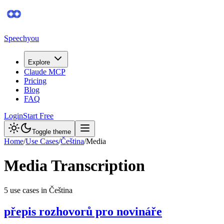
Speechyou
Explore
Claude MCP
Pricing
Blog
FAQ
Login
Start Free
Toggle theme
Home
/
Use Cases
/
Čeština
/
Media
Media
Transcription
5
use case
s
in
Čeština
přepis rozhovorů pro novináře