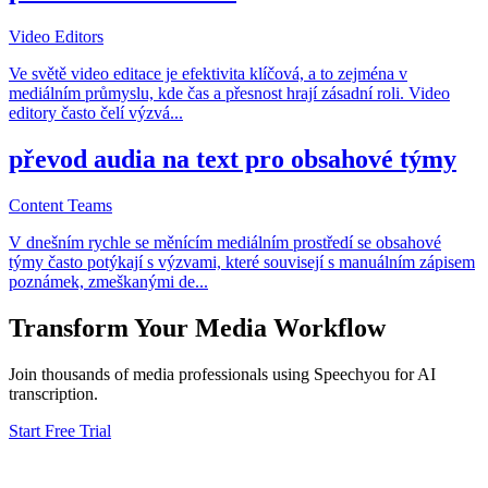
Video Editors
Ve světě video editace je efektivita klíčová, a to zejména v
mediálním průmyslu, kde čas a přesnost hrají zásadní roli. Video
editory často čelí výzvá
...
převod audia na text pro obsahové týmy
Content Teams
V dnešním rychle se měnícím mediálním prostředí se obsahové
týmy často potýkají s výzvami, které souvisejí s manuálním zápisem
poznámek, zmeškanými de
...
Transform Your
Media
Workflow
Join thousands of
media
professionals using Speechyou for AI
transcription.
Start Free Trial