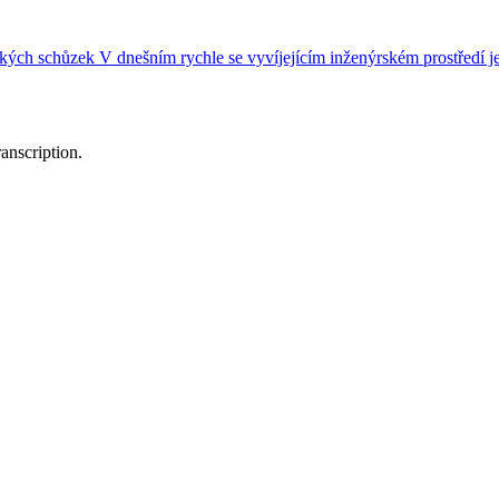
ch schůzek V dnešním rychle se vyvíjejícím inženýrském prostředí j
anscription.