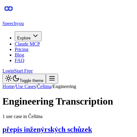
Speechyou
Explore
Claude MCP
Pricing
Blog
FAQ
Login
Start Free
Toggle theme
Home
/
Use Cases
/
Čeština
/
Engineering
Engineering
Transcription
1
use case
in
Čeština
přepis inženýrských schůzek