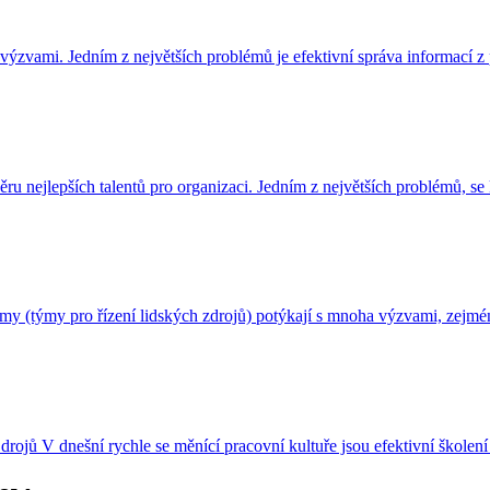
ýzvami. Jedním z největších problémů je efektivní správa informací z
ýběru nejlepších talentů pro organizaci. Jedním z největších problémů, se
týmy (týmy pro řízení lidských zdrojů) potýkají s mnoha výzvami, zejm
jů V dnešní rychle se měnící pracovní kultuře jsou efektivní školení