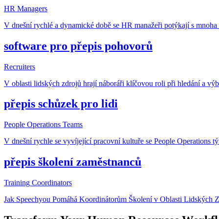
HR Managers
V dnešní rychlé a dynamické době se HR manažeři potýkají s mnoha v
software pro přepis pohovorů
Recruiters
V oblasti lidských zdrojů hrají náboráři klíčovou roli při hledání a v
přepis schůzek pro lidi
People Operations Teams
V dnešní rychle se vyvíjející pracovní kultuře se People Operations 
přepis školení zaměstnanců
Training Coordinators
Jak Speechyou Pomáhá Koordinátorům Školení v Oblasti Lidských Zdro