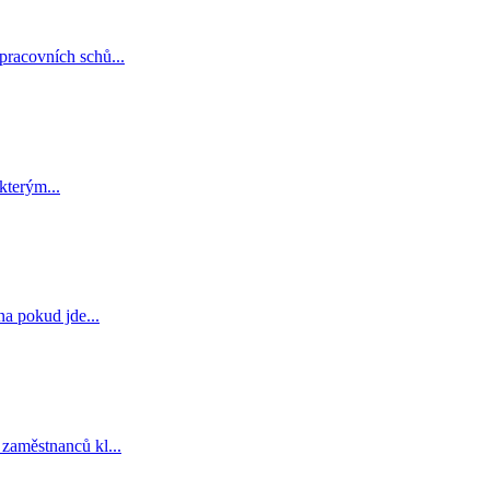
 pracovních schů
...
 kterým
...
éna pokud jde
...
 zaměstnanců kl
...