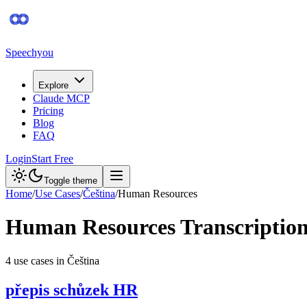
Speechyou
Explore
Claude MCP
Pricing
Blog
FAQ
Login
Start Free
Toggle theme
Home
/
Use Cases
/
Čeština
/
Human Resources
Human Resources
Transcriptio
4
use case
s
in
Čeština
přepis schůzek HR