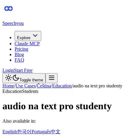
Speechyou
Explore
Claude MCP
Pricing
Blog
FAQ
Login
Start Free
Toggle theme
Home
/
Use Cases
/
Čeština
/
Education
/
audio na text pro studenty
Education
Students
audio na text pro studenty
Also available in:
English
한국어
Português
中文