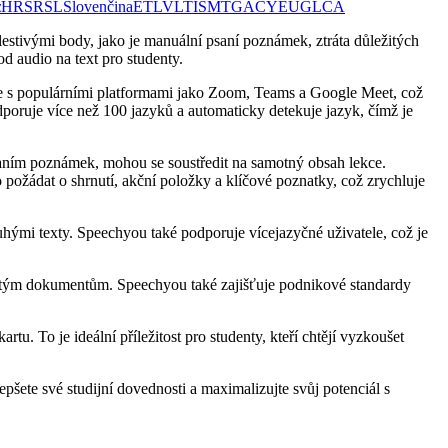
ά
HR
SR
SL
Slovenčina
ET
LV
LT
IS
MT
GA
CY
EU
GL
CA
olestivými body, jako je manuální psaní poznámek, ztráta důležitých
d audio na text pro studenty.
uje s populárními platformami jako Zoom, Teams a Google Meet, což
poruje více než 100 jazyků a automaticky detekuje jazyk, čímž je
psaním poznámek, mohou se soustředit na samotný obsah lekce.
požádat o shrnutí, akční položky a klíčové poznatky, což zrychluje
hými texty. Speechyou také podporuje vícejazyčné uživatele, což je
žitým dokumentům. Speechyou také zajišťuje podnikové standardy
tu. To je ideální příležitost pro studenty, kteří chtějí vyzkoušet
šete své studijní dovednosti a maximalizujte svůj potenciál s