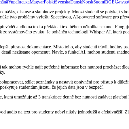
mână
Українська
Magyar
Polski
Svenska
Dansk
Norsk
Suomi
BG
Ελληνικ
řednášky, diskuse a skupinové projekty. Mnozí studenti se potýkají s b
é může tyto problémy vyřešit: Speechyou, AI-powered software pro převo
 převádět audio na text a překládat text během několika sekund. Fung
k ze systémového zvuku. Je poháněn technologií Whisper AI, která pod
zlepšit přesnost dokumentace. Místo toho, aby studenti trávili hodiny 
detail nezůstane opomenut. Navíc, s funkcí AI, mohou studenti snadno 
tak mohou rychle najít potřebné informace bez nutnosti procházet dlou
ky.
lupracovat, sdílet poznámky a nastavit oprávnění pro přístup k důle
skytuje studentům jistotu, že jejich data jsou v bezpečí.
e, která umožňuje až 3 transkripce denně bez nutnosti zadávat platební kar
audio na text pro studenty nebyl nikdy jednodušší a efektivnější! Zlep