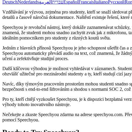
Deutsch
Nederlands
العربية
עברית
Español
Français
Italiano
Русский
Ro
Vzdělávání je výzvou, zejména pro studenty, kteří se snaží sledovat p
detailů a časově náročná dokumentace. Naštěstí existuje řešení, kter
Speechyou je revoluční nástroj, který dokáže zaznamenávat schůzky,
znamená, že studenti mohou snadno zachytit zvuk jak z mikrofonu, ta
ideálním pomocníkem pro studenty z různých koutů světa.
Jedním z hlavních přínosů Speechyou je jeho schopnost ušetřit čas a 
Speechyou automaticky převádí audio na text, což znamená, že žádný 
učení a zefektivňuje studijní proces.
Další klíčovou výhodou je možnost vyhledávat v záznamech. Studenti 
obzvlášť užitečné pro mezinárodní studenty a ty, kteří studují cizí jazy
Navíc, díky týmovým pracovním prostorům mohou studenti snadno spo
bezpečnosti s end-to-end šifrováním a shodou s normami SOC 2, což po
Pro ty, kteří chtějí vyzkoušet Speechyou, je k dispozici bezplatná verz
výhody tohoto inovativního nástroje.
Nečekejte a zkuste Speechyou zdarma na adrese speechyou.com. Převod 
pomocí Speechyou.