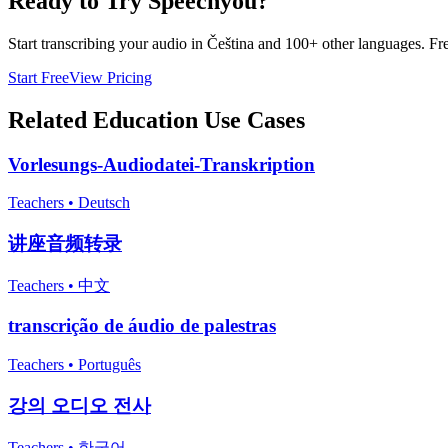
Ready to Try Speechyou?
Start transcribing your audio in
Čeština
and 100+ other languages. Free
Start Free
View Pricing
Related
Education
Use Cases
Vorlesungs-Audiodatei-Transkription
Teachers
•
Deutsch
讲座音频转录
Teachers
•
中文
transcrição de áudio de palestras
Teachers
•
Português
강의 오디오 전사
Teachers
•
한국어