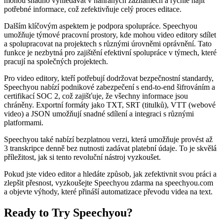
mohou snadno vyhledávat v nahraných záznamech a rychle najít
potřebné informace, což zefektivňuje celý proces editace.
Dalším klíčovým aspektem je podpora spolupráce. Speechyou
umožňuje týmové pracovní prostory, kde mohou video editory sdílet
a spolupracovat na projektech s různými úrovněmi oprávnění. Tato
funkce je nezbytná pro zajištění efektivní spolupráce v týmech, které
pracují na společných projektech.
Pro video editory, kteří potřebují dodržovat bezpečnostní standardy,
Speechyou nabízí podnikové zabezpečení s end-to-end šifrováním a
certifikací SOC 2, což zajišťuje, že všechny informace jsou
chráněny. Exportní formáty jako TXT, SRT (titulků), VTT (webové
video) a JSON umožňují snadné sdílení a integraci s různými
platformami.
Speechyou také nabízí bezplatnou verzi, která umožňuje provést až
3 transkripce denně bez nutnosti zadávat platební údaje. To je skvělá
příležitost, jak si tento revoluční nástroj vyzkoušet.
Pokud jste video editor a hledáte způsob, jak zefektivnit svou práci a
zlepšit přesnost, vyzkoušejte Speechyou zdarma na speechyou.com
a objevte výhody, které přináší automatizace převodu videa na text.
Ready to Try Speechyou?