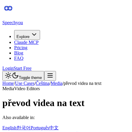
Speechyou
Explore
Claude MCP
Pricing
Blog
FAQ
Login
Start Free
Toggle theme
Home
/
Use Cases
/
Čeština
/
Media
/
převod videa na text
Media
Video Editors
převod videa na text
Also available in:
English
한국어
Português
中文