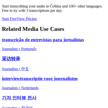
Start transcribing your audio in
Čeština
and 100+ other languages.
Free to try with 3 transcriptions per day.
Start Free
View Pricing
Related
Media
Use Cases
transcrição de entrevistas para jornalistas
Journalists
•
Português
采访转录
Journalists
•
中文
interviewtranscriptie voor journalisten
Journalists
•
Nederlands
기자 인터뷰 전사
Journalists
•
한국어