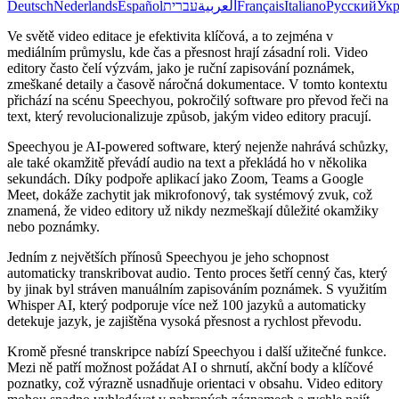
Deutsch
Nederlands
Español
עברית
العربية
Français
Italiano
Русский
Укр
Ve světě video editace je efektivita klíčová, a to zejména v
mediálním průmyslu, kde čas a přesnost hrají zásadní roli. Video
editory často čelí výzvám, jako je ruční zapisování poznámek,
zmeškané detaily a časově náročná dokumentace. V tomto kontextu
přichází na scénu Speechyou, pokročilý software pro převod řeči na
text, který revolucionalizuje způsob, jakým video editory pracují.
Speechyou je AI-powered software, který nejenže nahrává schůzky,
ale také okamžitě převádí audio na text a překládá ho v několika
sekundách. Díky podpoře aplikací jako Zoom, Teams a Google
Meet, dokáže zachytit jak mikrofonový, tak systémový zvuk, což
znamená, že video editory už nikdy nezmeškají důležité okamžiky
nebo poznámky.
Jedním z největších přínosů Speechyou je jeho schopnost
automaticky transkribovat audio. Tento proces šetří cenný čas, který
by jinak byl stráven manuálním zapisováním poznámek. S využitím
Whisper AI, který podporuje více než 100 jazyků a automaticky
detekuje jazyk, je zajištěna vysoká přesnost a rychlost převodu.
Kromě přesné transkripce nabízí Speechyou i další užitečné funkce.
Mezi ně patří možnost požádat AI o shrnutí, akční body a klíčové
poznatky, což výrazně usnadňuje orientaci v obsahu. Video editory