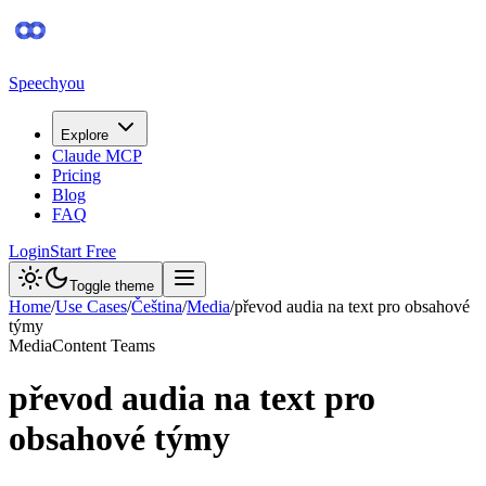
Speechyou
Explore
Claude MCP
Pricing
Blog
FAQ
Login
Start Free
Toggle theme
Home
/
Use Cases
/
Čeština
/
Media
/
převod audia na text pro obsahové
týmy
Media
Content Teams
převod audia na text pro
obsahové týmy