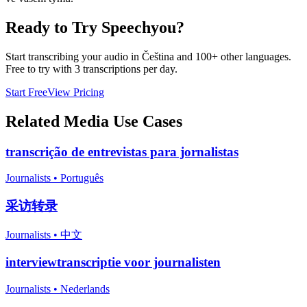
Ready to Try Speechyou?
Start transcribing your audio in
Čeština
and 100+ other languages.
Free to try with 3 transcriptions per day.
Start Free
View Pricing
Related
Media
Use Cases
transcrição de entrevistas para jornalistas
Journalists
•
Português
采访转录
Journalists
•
中文
interviewtranscriptie voor journalisten
Journalists
•
Nederlands