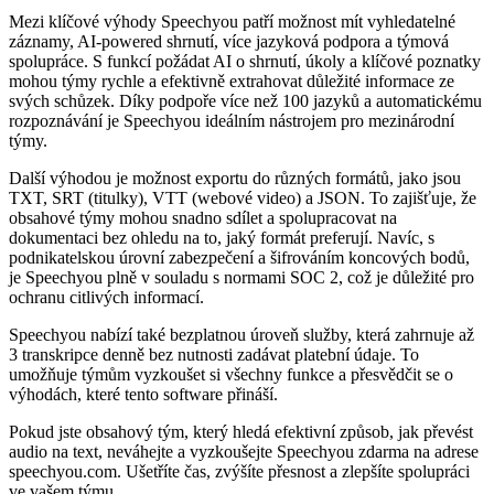
Mezi klíčové výhody Speechyou patří možnost mít vyhledatelné
záznamy, AI-powered shrnutí, více jazyková podpora a týmová
spolupráce. S funkcí požádat AI o shrnutí, úkoly a klíčové poznatky
mohou týmy rychle a efektivně extrahovat důležité informace ze
svých schůzek. Díky podpoře více než 100 jazyků a automatickému
rozpoznávání je Speechyou ideálním nástrojem pro mezinárodní
týmy.
Další výhodou je možnost exportu do různých formátů, jako jsou
TXT, SRT (titulky), VTT (webové video) a JSON. To zajišťuje, že
obsahové týmy mohou snadno sdílet a spolupracovat na
dokumentaci bez ohledu na to, jaký formát preferují. Navíc, s
podnikatelskou úrovní zabezpečení a šifrováním koncových bodů,
je Speechyou plně v souladu s normami SOC 2, což je důležité pro
ochranu citlivých informací.
Speechyou nabízí také bezplatnou úroveň služby, která zahrnuje až
3 transkripce denně bez nutnosti zadávat platební údaje. To
umožňuje týmům vyzkoušet si všechny funkce a přesvědčit se o
výhodách, které tento software přináší.
Pokud jste obsahový tým, který hledá efektivní způsob, jak převést
audio na text, neváhejte a vyzkoušejte Speechyou zdarma na adrese
speechyou.com. Ušetříte čas, zvýšíte přesnost a zlepšíte spolupráci
ve vašem týmu.