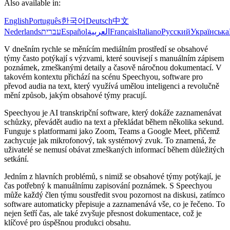
Also available in:
English
Português
한국어
Deutsch
中文
Nederlands
עברית
Español
العربية
Français
Italiano
Русский
Українська
V dnešním rychle se měnícím mediálním prostředí se obsahové
týmy často potýkají s výzvami, které souvisejí s manuálním zápisem
poznámek, zmeškanými detaily a časově náročnou dokumentací. V
takovém kontextu přichází na scénu Speechyou, software pro
převod audia na text, který využívá umělou inteligenci a revolučně
mění způsob, jakým obsahové týmy pracují.
Speechyou je AI transkripční software, který dokáže zaznamenávat
schůzky, převádět audio na text a překládat během několika sekund.
Funguje s platformami jako Zoom, Teams a Google Meet, přičemž
zachycuje jak mikrofonový, tak systémový zvuk. To znamená, že
uživatelé se nemusí obávat zmeškaných informací během důležitých
setkání.
Jedním z hlavních problémů, s nimiž se obsahové týmy potýkají, je
čas potřebný k manuálnímu zapisování poznámek. S Speechyou
může každý člen týmu soustředit svou pozornost na diskusi, zatímco
software automaticky přepisuje a zaznamenává vše, co je řečeno. To
nejen šetří čas, ale také zvyšuje přesnost dokumentace, což je
klíčové pro úspěšnou produkci obsahu.