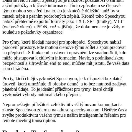
Další skvělou funkcí Speechyou je možnost požádat AI o shrnutí,
akční položky a klíčové informace. Tímto způsobem se členové
týmu mohou soustředit na to, co je skutečně důležité, aniž by se
museli trápit s psaním podrobných zápisů. Kromě toho Speechyou
nabízí přehledné exportní formáty jako TXT, SRT (titulky), VTT
(webové video) a JSON, což zajišťuje, že dokumentace je vždy v
souladu s požadavky organizace.
Pro týmy, které hledají nástroj pro spolupráci, Speechyou nabízí
pracovní prostory, kde mohou členové týmu sdílet a spolupracovat
na přepisech. S funkcemi nastavení oprávnění lze snadno řídit, kdo
může přistupovat k citlivým informacím. Navíc, s podnikatelskou
bezpečností a šifrováním end-to-end, můžete mít jistotu, že vaše data
jsou chráněna.
Pro ty, kteří chtějí vyzkoušet Speechyou, je k dispozici bezplatná
úroveň, která umožňuje tři přepisy denně, a to bez nutnosti zadávat
platební údaje. To je ideální příležitost pro týmy, které chtějí
vyzkoušet výhody automatického přepisu.
Nepromeškejte příležitost zefektivnit vaši týmovou komunikaci a
zkuste Speechyou zdarma na adrese speechyou.com. Ušetřete čas a
zvyšte produktivitu vašeho týmu s naším inteligentním řešením pro
remote meeting transcription.