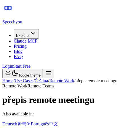
Speechyou
Explore
Claude MCP
Pricing
Blog
FAQ
Login
Start Free
Toggle theme
Home
/
Use Cases
/
Čeština
/
Remote Work
/
přepis remote meetingu
Remote Work
Remote Teams
přepis remote meetingu
Also available in:
Deutsch
한국어
Português
中文