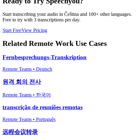
Ready to Try Speechyou?
Start transcribing your audio in
Čeština
and 100+ other languages.
Free to try with 3 transcriptions per day.
Start Free
View Pricing
Related
Remote Work
Use Cases
Fernbesprechungs-Transkription
Remote Teams
•
Deutsch
원격 회의 전사
Remote Teams
•
한국어
transcrição de reuniões remotas
Remote Teams
•
Português
远程会议转录