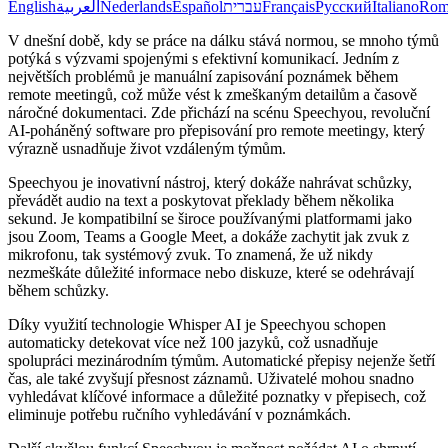
English
العربية
Nederlands
Español
עברית
Français
Русский
Italiano
Rom
V dnešní době, kdy se práce na dálku stává normou, se mnoho týmů
potýká s výzvami spojenými s efektivní komunikací. Jedním z
největších problémů je manuální zapisování poznámek během
remote meetingů, což může vést k zmeškaným detailům a časově
náročné dokumentaci. Zde přichází na scénu Speechyou, revoluční
AI-poháněný software pro přepisování pro remote meetingy, který
výrazně usnadňuje život vzdáleným týmům.
Speechyou je inovativní nástroj, který dokáže nahrávat schůzky,
převádět audio na text a poskytovat překlady během několika
sekund. Je kompatibilní se široce používanými platformami jako
jsou Zoom, Teams a Google Meet, a dokáže zachytit jak zvuk z
mikrofonu, tak systémový zvuk. To znamená, že už nikdy
nezmeškáte důležité informace nebo diskuze, které se odehrávají
během schůzky.
Díky využití technologie Whisper AI je Speechyou schopen
automaticky detekovat více než 100 jazyků, což usnadňuje
spolupráci mezinárodním týmům. Automatické přepisy nejenže šetří
čas, ale také zvyšují přesnost záznamů. Uživatelé mohou snadno
vyhledávat klíčové informace a důležité poznatky v přepisech, což
eliminuje potřebu ručního vyhledávání v poznámkách.