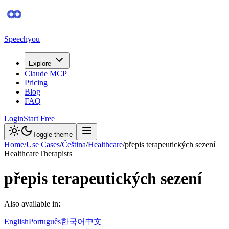
Speechyou
Explore
Claude MCP
Pricing
Blog
FAQ
Login
Start Free
Toggle theme
Home
/
Use Cases
/
Čeština
/
Healthcare
/
přepis terapeutických sezení
Healthcare
Therapists
přepis terapeutických sezení
Also available in:
English
Português
한국어
中文