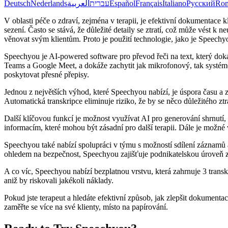
Deutsch
Nederlands
العربية
עברית
Español
Français
Italiano
Русский
Ro
V oblasti péče o zdraví, zejména v terapii, je efektivní dokumentac
sezení. Často se stává, že důležité detaily se ztratí, což může vés
věnovat svým klientům. Proto je použití technologie, jako je Speech
Speechyou je AI-powered software pro převod řeči na text, který dok
Teams a Google Meet, a dokáže zachytit jak mikrofonový, tak systé
poskytovat přesné přepisy.
Jednou z největších výhod, které Speechyou nabízí, je úspora času a
Automatická transkripce eliminuje riziko, že by se něco důležitého ztr
Další klíčovou funkcí je možnost využívat AI pro generování shrnutí,
informacím, které mohou být zásadní pro další terapii. Dále je možné
Speechyou také nabízí spolupráci v týmu s možností sdílení záznamů a 
ohledem na bezpečnost, Speechyou zajišťuje podnikatelskou úroveň 
A co víc, Speechyou nabízí bezplatnou vrstvu, která zahrnuje 3 transk
aniž by riskovali jakékoli náklady.
Pokud jste terapeut a hledáte efektivní způsob, jak zlepšit dokumen
zaměřte se více na své klienty, místo na papírování.