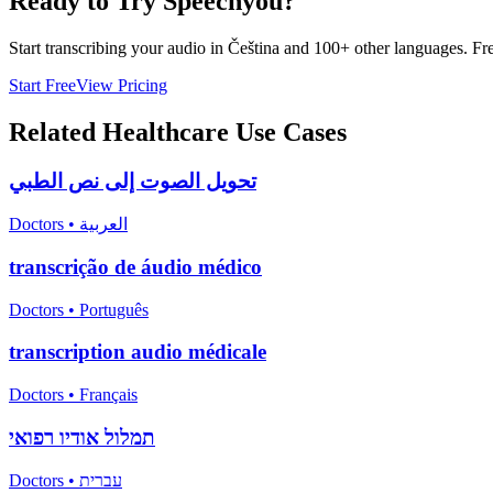
Ready to Try Speechyou?
Start transcribing your audio in
Čeština
and 100+ other languages. Free
Start Free
View Pricing
Related
Healthcare
Use Cases
تحويل الصوت إلى نص الطبي
Doctors
•
العربية
transcrição de áudio médico
Doctors
•
Português
transcription audio médicale
Doctors
•
Français
תמלול אודיו רפואי
Doctors
•
עברית