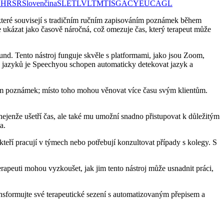
G
HR
SR
Slovenčina
SL
ET
LV
LT
MT
IS
GA
CY
EU
CA
GL
, které souvisejí s tradičním ručním zapisováním poznámek během
 ukázat jako časově náročná, což omezuje čas, který terapeut může
nd. Tento nástroj funguje skvěle s platformami, jako jsou Zoom,
 jazyků je Speechyou schopen automaticky detekovat jazyk a
váním poznámek; místo toho mohou věnovat více času svým klientům.
nejenže ušetří čas, ale také mu umožní snadno přistupovat k důležitým
a.
kteří pracují v týmech nebo potřebují konzultovat případy s kolegy. S
erapeuti mohou vyzkoušet, jak jim tento nástroj může usnadnit práci,
ansformujte své terapeutické sezení s automatizovaným přepisem a