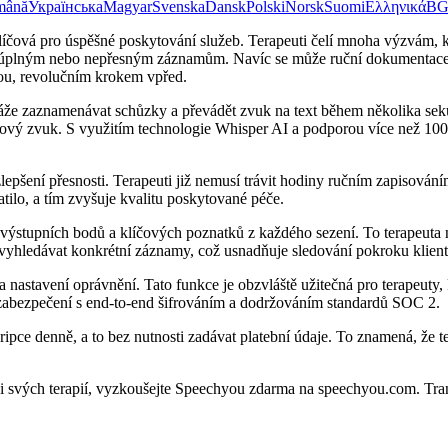
mână
Українська
Magyar
Svenska
Dansk
Polski
Norsk
Suomi
Ελληνικά
B
e klíčová pro úspěšné poskytování služeb. Terapeuti čelí mnoha výzvám
t k neúplným nebo nepřesným záznamům. Navíc se může ruční dokumentace
you, revolučním krokem vpřed.
áže zaznamenávat schůzky a převádět zvuk na text během několika seku
mový zvuk. S využitím technologie Whisper AI a podporou více než 100
 zlepšení přesnosti. Terapeuti již nemusí trávit hodiny ručním zapiso
atilo, a tím zvyšuje kvalitu poskytované péče.
 výstupních bodů a klíčových poznatků z každého sezení. To terapeuta 
 vyhledávat konkrétní záznamy, což usnadňuje sledování pokroku klient
nastavení oprávnění. Tato funkce je obzvláště užitečná pro terapeuty, 
zabezpečení s end-to-end šifrováním a dodržováním standardů SOC 2.
ripce denně, a to bez nutnosti zadávat platební údaje. To znamená, že t
taci svých terapií, vyzkoušejte Speechyou zdarma na speechyou.com. Tr