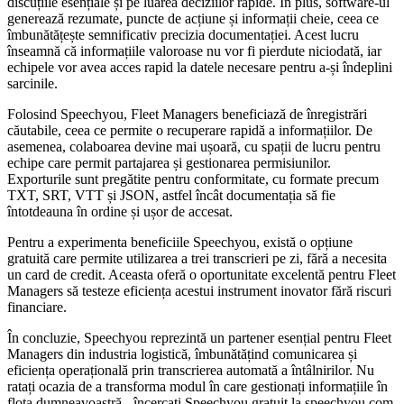
discuțiile esențiale și pe luarea deciziilor rapide. În plus, software-ul
generează rezumate, puncte de acțiune și informații cheie, ceea ce
îmbunătățește semnificativ precizia documentației. Acest lucru
înseamnă că informațiile valoroase nu vor fi pierdute niciodată, iar
echipele vor avea acces rapid la datele necesare pentru a-și îndeplini
sarcinile.
Folosind Speechyou, Fleet Managers beneficiază de înregistrări
căutabile, ceea ce permite o recuperare rapidă a informațiilor. De
asemenea, colaboarea devine mai ușoară, cu spații de lucru pentru
echipe care permit partajarea și gestionarea permisiunilor.
Exporturile sunt pregătite pentru conformitate, cu formate precum
TXT, SRT, VTT și JSON, astfel încât documentația să fie
întotdeauna în ordine și ușor de accesat.
Pentru a experimenta beneficiile Speechyou, există o opțiune
gratuită care permite utilizarea a trei transcrieri pe zi, fără a necesita
un card de credit. Aceasta oferă o oportunitate excelentă pentru Fleet
Managers să testeze eficiența acestui instrument inovator fără riscuri
financiare.
În concluzie, Speechyou reprezintă un partener esențial pentru Fleet
Managers din industria logistică, îmbunătățind comunicarea și
eficiența operațională prin transcrierea automată a întâlnirilor. Nu
ratați ocazia de a transforma modul în care gestionați informațiile în
flota dumneavoastră - încercați Speechyou gratuit la speechyou.com.