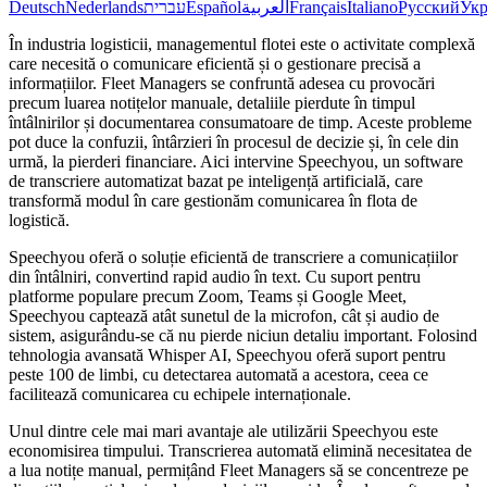
Deutsch
Nederlands
עברית
Español
العربية
Français
Italiano
Русский
Укр
În industria logisticii, managementul flotei este o activitate complexă
care necesită o comunicare eficientă și o gestionare precisă a
informațiilor. Fleet Managers se confruntă adesea cu provocări
precum luarea notițelor manuale, detaliile pierdute în timpul
întâlnirilor și documentarea consumatoare de timp. Aceste probleme
pot duce la confuzii, întârzieri în procesul de decizie și, în cele din
urmă, la pierderi financiare. Aici intervine Speechyou, un software
de transcriere automatizat bazat pe inteligență artificială, care
transformă modul în care gestionăm comunicarea în flota de
logistică.
Speechyou oferă o soluție eficientă de transcriere a comunicațiilor
din întâlniri, convertind rapid audio în text. Cu suport pentru
platforme populare precum Zoom, Teams și Google Meet,
Speechyou captează atât sunetul de la microfon, cât și audio de
sistem, asigurându-se că nu pierde niciun detaliu important. Folosind
tehnologia avansată Whisper AI, Speechyou oferă suport pentru
peste 100 de limbi, cu detectarea automată a acestora, ceea ce
facilitează comunicarea cu echipele internaționale.
Unul dintre cele mai mari avantaje ale utilizării Speechyou este
economisirea timpului. Transcrierea automată elimină necesitatea de
a lua notițe manual, permițând Fleet Managers să se concentreze pe