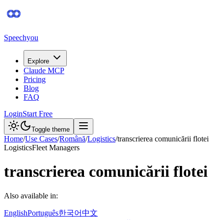
Speechyou
Explore
Claude MCP
Pricing
Blog
FAQ
Login
Start Free
Toggle theme
Home
/
Use Cases
/
Română
/
Logistics
/
transcrierea comunicării flotei
Logistics
Fleet Managers
transcrierea comunicării flotei
Also available in:
English
Português
한국어
中文