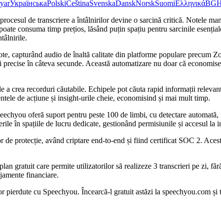
yar
Українська
Polski
Čeština
Svenska
Dansk
Norsk
Suomi
Ελληνικά
BG
procesul de transcriere a întâlnirilor devine o sarcină critică. Notele man
 poate consuma timp prețios, lăsând puțin spațiu pentru sarcinile esenți
âlnirile.
remote, capturând audio de înaltă calitate din platforme populare precu
ieri precise în câteva secunde. Această automatizare nu doar că economis
 a crea recorduri căutabile. Echipele pot căuta rapid informații relevant
mentele de acțiune și insight-urile cheie, economisind și mai mult timp.
Speechyou oferă suport pentru peste 100 de limbi, cu detectare automată,
erile în spațiile de lucru dedicate, gestionând permisiunile și accesul la i
de protecție, având criptare end-to-end și fiind certificat SOC 2. Acest 
n gratuit care permite utilizatorilor să realizeze 3 transcrieri pe zi, fă
ajamente financiare.
rilor pierdute cu Speechyou. Încearcă-l gratuit astăzi la speechyou.com și