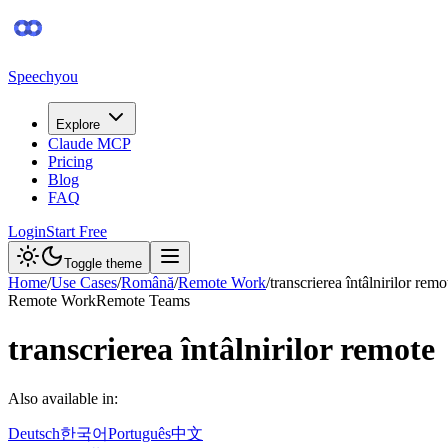
Speechyou
Explore
Claude MCP
Pricing
Blog
FAQ
Login
Start Free
Toggle theme
Home
/
Use Cases
/
Română
/
Remote Work
/
transcrierea întâlnirilor remo
Remote Work
Remote Teams
transcrierea întâlnirilor remote
Also available in:
Deutsch
한국어
Português
中文