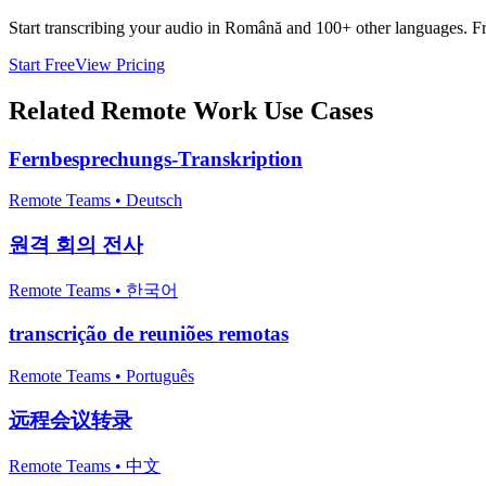
Start transcribing your audio in
Română
and 100+ other languages. Free
Start Free
View Pricing
Related
Remote Work
Use Cases
Fernbesprechungs-Transkription
Remote Teams
•
Deutsch
원격 회의 전사
Remote Teams
•
한국어
transcrição de reuniões remotas
Remote Teams
•
Português
远程会议转录
Remote Teams
•
中文