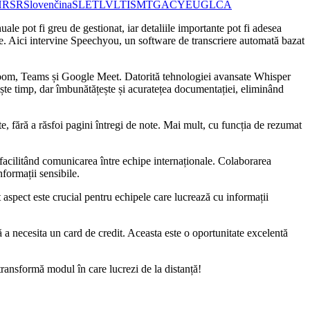
HR
SR
Slovenčina
SL
ET
LV
LT
IS
MT
GA
CY
EU
GL
CA
uale pot fi greu de gestionat, iar detaliile importante pot fi adesea
ale. Aici intervine Speechyou, un software de transcriere automată bazat
m Zoom, Teams și Google Meet. Datorită tehnologiei avansate Whisper
ește timp, dar îmbunătățește și acuratețea documentației, eliminând
e, fără a răsfoi pagini întregi de note. Mai mult, cu funcția de rezumat
 facilitând comunicarea între echipe internaționale. Colaborarea
nformații sensibile.
aspect este crucial pentru echipele care lucrează cu informații
ră a necesita un card de credit. Aceasta este o oportunitate excelentă
 transformă modul în care lucrezi de la distanță!