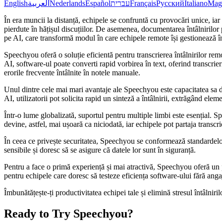
English
العربية
Nederlands
Español
עברית
Français
Русский
Italiano
Mag
În era muncii la distanță, echipele se confruntă cu provocări unice, iar 
pierdute în hățișul discuțiilor. De asemenea, documentarea întâlnirilor
pe AI, care transformă modul în care echipele remote își gestionează înt
Speechyou oferă o soluție eficientă pentru transcrierea întâlnirilor 
AI, software-ul poate converti rapid vorbirea în text, oferind transcr
erorile frecvente întâlnite în notele manuale.
Unul dintre cele mai mari avantaje ale Speechyou este capacitatea sa de
AI, utilizatorii pot solicita rapid un sinteză a întâlnirii, extrăgând ele
Într-o lume globalizată, suportul pentru multiple limbi este esențial. 
devine, astfel, mai ușoară ca niciodată, iar echipele pot partaja transcri
În ceea ce privește securitatea, Speechyou se conformează standardelor 
sensibile și doresc să se asigure că datele lor sunt în siguranță.
Pentru a face o primă experiență și mai atractivă, Speechyou oferă un pla
pentru echipele care doresc să testeze eficiența software-ului fără ang
Îmbunătățește-ți productivitatea echipei tale și elimină stresul întâlni
Ready to Try Speechyou?