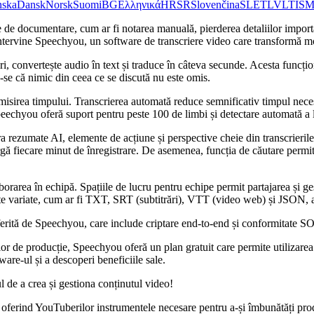
nska
Dansk
Norsk
Suomi
BG
Ελληνικά
HR
SR
Slovenčina
SL
ET
LV
LT
IS
M
e de documentare, cum ar fi notarea manuală, pierderea detaliilor impo
i intervine Speechyou, un software de transcriere video care transformă m
niri, convertește audio în text și traduce în câteva secunde. Acesta fu
-se că nimic din ceea ce se discută nu este omis.
omisirea timpului. Transcrierea automată reduce semnificativ timpul ne
eechyou oferă suport pentru peste 100 de limbi și detectare automată a li
 rezumate AI, elemente de acțiune și perspective cheie din transcrierile 
urgă fiecare minut de înregistrare. De asemenea, funcția de căutare permit
borarea în echipă. Spațiile de lucru pentru echipe permit partajarea și ge
mate variate, cum ar fi TXT, SRT (subtitrări), VTT (video web) și JSON, 
erită de Speechyou, care include criptare end-to-end și conformitate SOC 
r de producție, Speechyou oferă un plan gratuit care permite utilizarea a
ware-ul și a descoperi beneficiile sale.
 de a crea și gestiona conținutul video!
 oferind YouTuberilor instrumentele necesare pentru a-și îmbunătăți prod