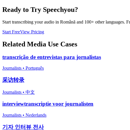
Ready to Try Speechyou?
Start transcribing your audio in
Română
and 100+ other languages. Free
Start Free
View Pricing
Related
Media
Use Cases
transcrição de entrevistas para jornalistas
Journalists
•
Português
采访转录
Journalists
•
中文
interviewtranscriptie voor journalisten
Journalists
•
Nederlands
기자 인터뷰 전사