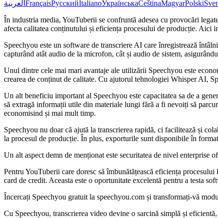
العربية
Français
Русский
Italiano
Українська
Čeština
Magyar
Polski
Sve
În industria media, YouTuberii se confruntă adesea cu provocări legat
afecta calitatea conținutului și eficiența procesului de producție. Aic
Speechyou este un software de transcriere AI care înregistrează întâl
capturând atât audio de la microfon, cât și audio de sistem, asigurându
Unul dintre cele mai mari avantaje ale utilizării Speechyou este econ
crearea de conținut de calitate. Cu ajutorul tehnologiei Whisper AI, Sp
Un alt beneficiu important al Speechyou este capacitatea sa de a genera
să extragă informații utile din materiale lungi fără a fi nevoiți să parc
economisind și mai mult timp.
Speechyou nu doar că ajută la transcrierea rapidă, ci facilitează și cola
la procesul de producție. În plus, exporturile sunt disponibile în for
Un alt aspect demn de menționat este securitatea de nivel enterprise of
Pentru YouTuberii care doresc să îmbunătățească eficiența procesului lo
card de credit. Aceasta este o oportunitate excelentă pentru a testa soft
Încercați Speechyou gratuit la speechyou.com și transformați-vă modul
Cu Speechyou, transcrierea video devine o sarcină simplă și eficientă,