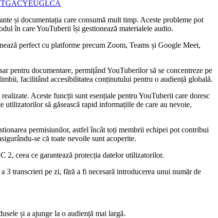
T
GA
CY
EU
GL
CA
rtante și documentația care consumă mult timp. Aceste probleme pot
odul în care YouTuberii își gestionează materialele audio.
ncționează perfect cu platforme precum Zoom, Teams și Google Meet,
cesar pentru documentare, permițând YouTuberilor să se concentreze pe
mbii, facilitând accesibilitatea conținutului pentru o audiență globală.
realizate. Aceste funcții sunt esențiale pentru YouTuberii care doresc
e utilizatorilor să găsească rapid informațiile de care au nevoie,
stionarea permisiunilor, astfel încât toți membrii echipei pot contribui
asigurându-se că toate nevoile sunt acoperite.
2, ceea ce garantează protecția datelor utilizatorilor.
 3 transcrieri pe zi, fără a fi necesară introducerea unui număr de
usele și a ajunge la o audiență mai largă.