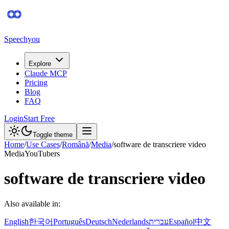
Speechyou
Explore
Claude MCP
Pricing
Blog
FAQ
Login
Start Free
Toggle theme
Home
/
Use Cases
/
Română
/
Media
/
software de transcriere video
Media
YouTubers
software de transcriere video
Also available in:
English
한국어
Português
Deutsch
Nederlands
עברית
Español
中文