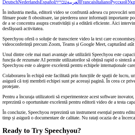
Deutsch
Nederlands
Español
עברית
العربية
Français
Italiano
Русский
Укр
În industria media, editorii video se confruntă adesea cu provocări semn
filmare poate fi obositoare, iar pierderea unor informații importante p
de a se concentra asupra creativității și a editării eficiente. Aici inter
desfășoară activitatea.
Speechyou oferă o soluție de transcriere video la text care economiseș
videoconferință precum Zoom, Teams și Google Meet, capturând atât audio 
Unul dintre cele mai mari avantaje ale utilizării Speechyou este capacita
funcția de rezumate AI permite utilizatorilor să obțină rapid o sinteză 
Speechyou este o alegere excelentă pentru echipele internaționale care
Colaborarea în echipă este facilitată prin funcțiile de spații de lucru, u
asigură că toți membrii echipei sunt pe aceeași pagină. În ceea ce priv
protejate.
Pentru a încuraja utilizatorii să experimenteze acest software inovator,
reprezintă o oportunitate excelentă pentru editorii video de a testa ca
În concluzie, Speechyou reprezintă un instrument esențial pentru editor
timp și asigură o documentare de calitate. Nu ratați ocazia de a înce
Ready to Try Speechyou?