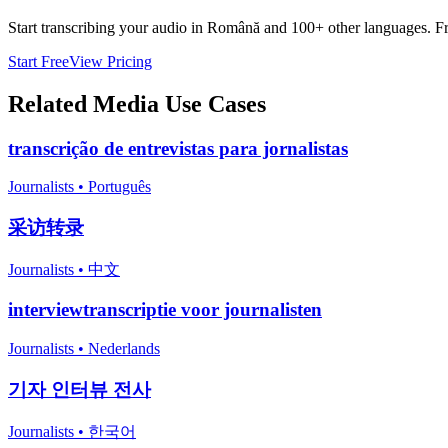
Start transcribing your audio in
Română
and 100+ other languages. Free
Start Free
View Pricing
Related
Media
Use Cases
transcrição de entrevistas para jornalistas
Journalists
•
Português
采访转录
Journalists
•
中文
interviewtranscriptie voor journalisten
Journalists
•
Nederlands
기자 인터뷰 전사
Journalists
•
한국어