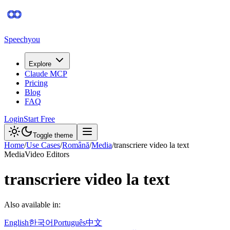
Speechyou
Explore
Claude MCP
Pricing
Blog
FAQ
Login
Start Free
Toggle theme
Home
/
Use Cases
/
Română
/
Media
/
transcriere video la text
Media
Video Editors
transcriere video la text
Also available in:
English
한국어
Português
中文