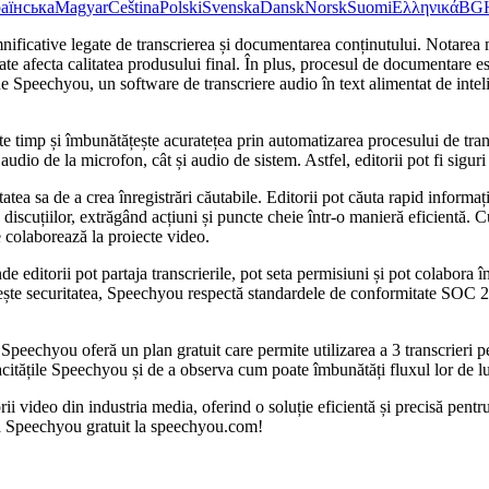
аїнська
Magyar
Čeština
Polski
Svenska
Dansk
Norsk
Suomi
Ελληνικά
BG
ificative legate de transcrierea și documentarea conținutului. Notarea ma
oate afecta calitatea produsului final. În plus, procesul de documentare e
vine Speechyou, un software de transcriere audio în text alimentat de intel
te timp și îmbunătățește acuratețea prin automatizarea procesului de tra
de la microfon, cât și audio de sistem. Astfel, editorii pot fi siguri că
tea sa de a crea înregistrări căutabile. Editorii pot căuta rapid informații
a discuțiilor, extrăgând acțiuni și puncte cheie într-o manieră eficientă. 
 colaborează la proiecte video.
nde editorii pot partaja transcrierile, pot seta permisiuni și pot colabora 
ește securitatea, Speechyou respectă standardele de conformitate SOC 2 și
 Speechyou oferă un plan gratuit care permite utilizarea a 3 transcrieri p
pacitățile Speechyou și de a observa cum poate îmbunătăți fluxul lor de l
ii video din industria media, oferind o soluție eficientă și precisă pent
rca Speechyou gratuit la speechyou.com!