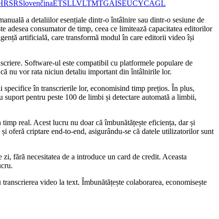
HR
SR
Slovenčina
ET
SL
LV
LT
MT
GA
IS
EU
CY
CA
GL
nuală a detaliilor esențiale dintr-o întâlnire sau dintr-o sesiune de
ste adesea consumator de timp, ceea ce limitează capacitatea editorilor
igență artificială, care transformă modul în care editorii video își
nscriere. Software-ul este compatibil cu platformele populare de
 nu vor rata niciun detaliu important din întâlnirile lor.
 specifice în transcrierile lor, economisind timp prețios. În plus,
Cu suport pentru peste 100 de limbi și detectare automată a limbii,
în timp real. Acest lucru nu doar că îmbunătățește eficiența, dar și
 oferă criptare end-to-end, asigurându-se că datele utilizatorilor sunt
e zi, fără necesitatea de a introduce un card de credit. Aceasta
ucru.
ru transcrierea video la text. Îmbunătățește colaborarea, economisește