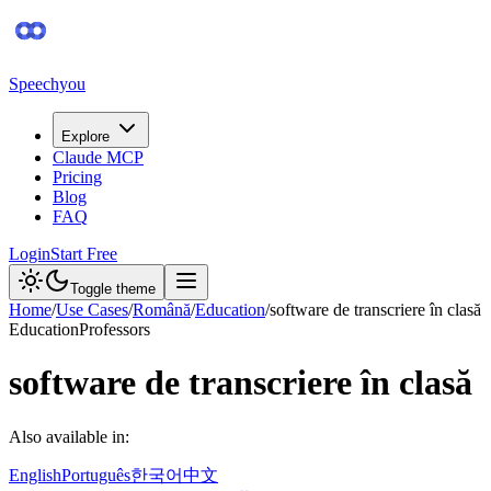
Speechyou
Explore
Claude MCP
Pricing
Blog
FAQ
Login
Start Free
Toggle theme
Home
/
Use Cases
/
Română
/
Education
/
software de transcriere în clasă
Education
Professors
software de transcriere în clasă
Also available in:
English
Português
한국어
中文