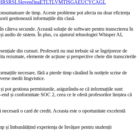
HR
SR
SL
Slovenčina
ET
LT
LV
MT
IS
GA
EU
CY
CA
GL
 consumatoare de timp. Aceste probleme pot afecta nu doar eficiența
orii gestionează informațiile din clasă.
e în câteva secunde. Această soluție de software pentru transcrierea în
i audio de sistem. În plus, cu ajutorul tehnologiei Whisper AI,
sențiale din cursuri. Profesorii nu mai trebuie să se îngrijoreze de
icita rezumate, elemente de acțiune și perspective cheie din transcrierile
ormațiile necesare, fără a pierde timp căutând în notițele scrise de
verse medii lingvistice.
e și pot gestiona permisiunile, asigurându-se că informațiile sunt
-end și conformitate SOC 2, ceea ce le oferă profesorilor liniștea că
fi necesară o card de credit. Aceasta este o oportunitate excelentă
mp și îmbunătățind experiența de învățare pentru studenții