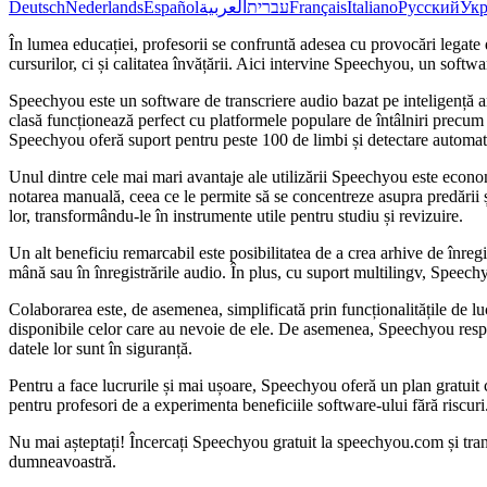
Deutsch
Nederlands
Español
العربية
עברית
Français
Italiano
Русский
Укр
În lumea educației, profesorii se confruntă adesea cu provocări legate
cursurilor, ci și calitatea învățării. Aici intervine Speechyou, un soft
Speechyou este un software de transcriere audio bazat pe inteligență art
clasă funcționează perfect cu platformele populare de întâlniri precum
Speechyou oferă suport pentru peste 100 de limbi și detectare automat
Unul dintre cele mai mari avantaje ale utilizării Speechyou este economi
notarea manuală, ceea ce le permite să se concentreze asupra predării și 
lor, transformându-le în instrumente utile pentru studiu și revizuire.
Un alt beneficiu remarcabil este posibilitatea de a crea arhive de înregi
mână sau în înregistrările audio. În plus, cu suport multilingv, Speechy
Colaborarea este, de asemenea, simplificată prin funcționalitățile de luc
disponibile celor care au nevoie de ele. De asemenea, Speechyou respect
datele lor sunt în siguranță.
Pentru a face lucrurile și mai ușoare, Speechyou oferă un plan gratuit ca
pentru profesori de a experimenta beneficiile software-ului fără riscuri
Nu mai așteptați! Încercați Speechyou gratuit la speechyou.com și tran
dumneavoastră.