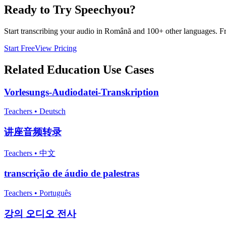
Ready to Try Speechyou?
Start transcribing your audio in
Română
and 100+ other languages. Free
Start Free
View Pricing
Related
Education
Use Cases
Vorlesungs-Audiodatei-Transkription
Teachers
•
Deutsch
讲座音频转录
Teachers
•
中文
transcrição de áudio de palestras
Teachers
•
Português
강의 오디오 전사