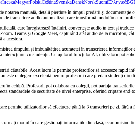
аїнська
Magyar
Polski
Čeština
Svenska
Dansk
Norsk
Suomi
Ελληνικά
BG
 de notarea manuală, detalii pierdute în timpul predării și documentație
ware de transcriere audio automatizat, care transformă modul în care profes
ificială, care înregistrează întâlniri, convertește audio în text și traduc
 Zoom, Teams și Google Meet, capturând atât audio de la microfon, cât ș
ă a acestora.
sirea timpului și îmbunătățirea acurateței în transcrierea informațiilor e
interacțiunii cu studenții. Cu ajutorul funcțiilor AI, utilizatorii pot sol
strări căutabile. Acest lucru le permite profesorilor să acceseze rapid inf
ou este o alegere excelentă pentru profesorii care predau studenți din di
ru în echipă. Profesorii pot colabora cu colegii, pot partaja transcrieril
ă standardele de securitate de nivel enterprise, oferind criptare end-to
re permite utilizatorilor să efectueze până la 3 transcrieri pe zi, fără a 
.
sformați modul în care gestionați informațiile din clasă, economisind ti