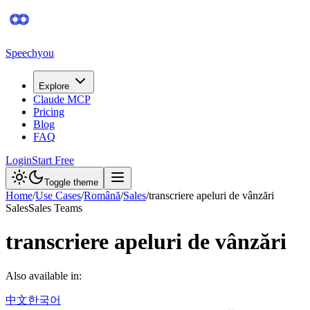
Speechyou
Explore
Claude MCP
Pricing
Blog
FAQ
Login
Start Free
Toggle theme
Home
/
Use Cases
/
Română
/
Sales
/
transcriere apeluri de vânzări
Sales
Sales Teams
transcriere apeluri de vânzări
Also available in:
中文
한국어