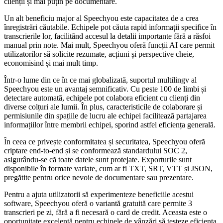
clienții și mai puțin pe documentare.
Un alt beneficiu major al Speechyou este capacitatea de a crea
înregistrări căutabile. Echipele pot căuta rapid informații specifice în
transcrierile lor, facilitând accesul la detalii importante fără a răsfoi
manual prin note. Mai mult, Speechyou oferă funcții AI care permit
utilizatorilor să solicite rezumate, acțiuni și perspective cheie,
economisind și mai mult timp.
Într-o lume din ce în ce mai globalizată, suportul multilingv al
Speechyou este un avantaj semnificativ. Cu peste 100 de limbi și
detectare automată, echipele pot colabora eficient cu clienți din
diverse colțuri ale lumii. În plus, caracteristicile de colaborare și
permisiunile din spațiile de lucru ale echipei facilitează partajarea
informațiilor între membrii echipei, sporind astfel eficiența generală.
În ceea ce privește conformitatea și securitatea, Speechyou oferă
criptare end-to-end și se conformează standardului SOC 2,
asigurându-se că toate datele sunt protejate. Exporturile sunt
disponibile în formate variate, cum ar fi TXT, SRT, VTT și JSON,
pregătite pentru orice nevoie de documentare sau prezentare.
Pentru a ajuta utilizatorii să experimenteze beneficiile acestui
software, Speechyou oferă o variantă gratuită care permite 3
transcrieri pe zi, fără a fi necesară o card de credit. Aceasta este o
oportunitate excelentă pentru echipele de vânzări să testeze eficiența