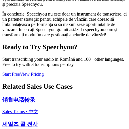
și precizia Speechyou.
În concluzie, Speechyou nu este doar un instrument de transcriere, ci
un partener strategic pentru echipele de vânzări care doresc să
îmbunătățească performanța și să maximizeze oportunitățile de
vânzare. Încercați Speechyou gratuit astăzi la speechyou.com și
transformați modul în care gestionați apelurile de vânzări!
Ready to Try Speechyou?
Start transcribing your audio in
Română
and 100+ other languages.
Free to try with 3 transcriptions per day.
Start Free
View Pricing
Related
Sales
Use Cases
销售电话转录
Sales Teams
•
中文
세일즈 콜 전사