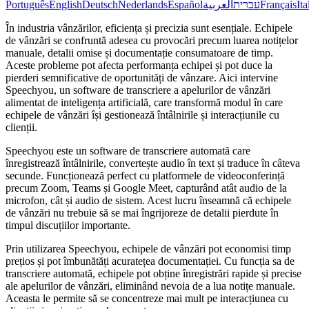
Português
English
Deutsch
Nederlands
Español
العربية
עברית
Français
Ita
În industria vânzărilor, eficiența și precizia sunt esențiale. Echipele
de vânzări se confruntă adesea cu provocări precum luarea notițelor
manuale, detalii omise și documentație consumatoare de timp.
Aceste probleme pot afecta performanța echipei și pot duce la
pierderi semnificative de oportunități de vânzare. Aici intervine
Speechyou, un software de transcriere a apelurilor de vânzări
alimentat de inteligența artificială, care transformă modul în care
echipele de vânzări își gestionează întâlnirile și interacțiunile cu
clienții.
Speechyou este un software de transcriere automată care
înregistrează întâlnirile, convertește audio în text și traduce în câteva
secunde. Funcționează perfect cu platformele de videoconferință
precum Zoom, Teams și Google Meet, capturând atât audio de la
microfon, cât și audio de sistem. Acest lucru înseamnă că echipele
de vânzări nu trebuie să se mai îngrijoreze de detalii pierdute în
timpul discuțiilor importante.
Prin utilizarea Speechyou, echipele de vânzări pot economisi timp
prețios și pot îmbunătăți acuratețea documentației. Cu funcția sa de
transcriere automată, echipele pot obține înregistrări rapide și precise
ale apelurilor de vânzări, eliminând nevoia de a lua notițe manuale.
Aceasta le permite să se concentreze mai mult pe interacțiunea cu