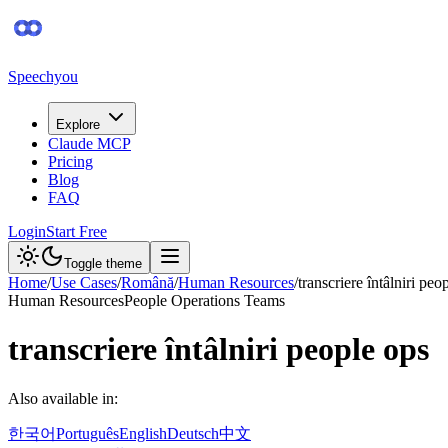
Speechyou
Explore
Claude MCP
Pricing
Blog
FAQ
Login
Start Free
Toggle theme
Home
/
Use Cases
/
Română
/
Human Resources
/
transcriere întâlniri peo
Human Resources
People Operations Teams
transcriere întâlniri people ops
Also available in:
한국어
Português
English
Deutsch
中文