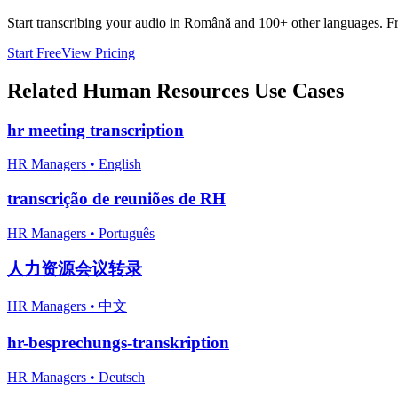
Start transcribing your audio in
Română
and 100+ other languages. Free
Start Free
View Pricing
Related
Human Resources
Use Cases
hr meeting transcription
HR Managers
•
English
transcrição de reuniões de RH
HR Managers
•
Português
人力资源会议转录
HR Managers
•
中文
hr-besprechungs-transkription
HR Managers
•
Deutsch