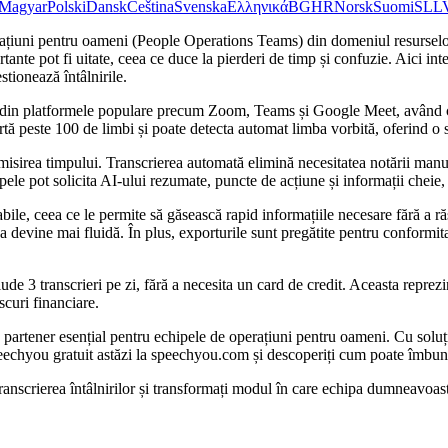
Magyar
Polski
Dansk
Čeština
Svenska
Ελληνικά
BG
HR
Norsk
Suomi
SL
L
 operațiuni pentru oameni (People Operations Teams) din domeniul resurs
ortante pot fi uitate, ceea ce duce la pierderi de timp și confuzie. Aici 
stionează întâlnirile.
ui din platformele populare precum Zoom, Teams și Google Meet, având cap
 peste 100 de limbi și poate detecta automat limba vorbită, oferind o s
misirea timpului. Transcrierea automată elimină necesitatea notării manu
hipele pot solicita AI-ului rezumate, puncte de acțiune și informații cheie
le, ceea ce le permite să găsească rapid informațiile necesare fără a răs
rarea devine mai fluidă. În plus, exporturile sunt pregătite pentru confor
ude 3 transcrieri pe zi, fără a necesita un card de credit. Aceasta repre
scuri financiare.
 partener esențial pentru echipele de operațiuni pentru oameni. Cu soluți
 Speechyou gratuit astăzi la speechyou.com și descoperiți cum poate îmbu
transcrierea întâlnirilor și transformați modul în care echipa dumneavoas