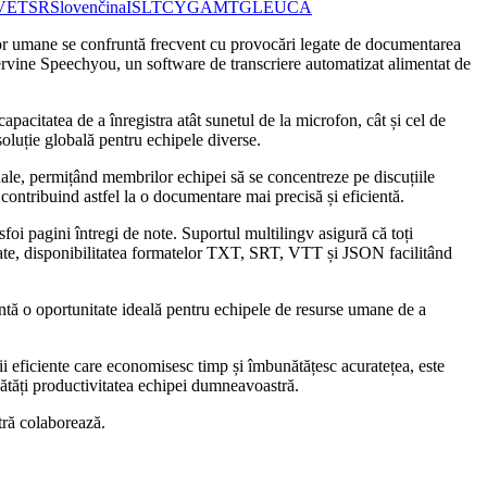
V
ET
SR
Slovenčina
IS
LT
CY
GA
MT
GL
EU
CA
elor umane se confruntă frecvent cu provocări legate de documentarea
intervine Speechyou, un software de transcriere automatizat alimentat de
acitatea de a înregistra atât sunetul de la microfon, cât și cel de
oluție globală pentru echipele diverse.
ale, permițând membrilor echipei să se concentreze pe discuțiile
, contribuind astfel la o documentare mai precisă și eficientă.
foi pagini întregi de note. Suportul multilingv asigură că toți
mitate, disponibilitatea formatelor TXT, SRT, VTT și JSON facilitând
zintă o oportunitate ideală pentru echipele de resurse umane de a
i eficiente care economisesc timp și îmbunătățesc acuratețea, este
nătăți productivitatea echipei dumneavoastră.
tră colaborează.