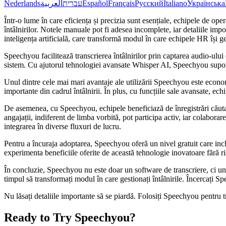
Nederlands
العربية
עברית
Español
Français
Русский
Italiano
Українська
Într-o lume în care eficiența și precizia sunt esențiale, echipele de
întâlnirilor. Notele manuale pot fi adesea incomplete, iar detaliile imp
inteligența artificială, care transformă modul în care echipele HR își ge
Speechyou facilitează transcrierea întâlnirilor prin captarea audio-ul
sistem. Cu ajutorul tehnologiei avansate Whisper AI, Speechyou suportă
Unul dintre cele mai mari avantaje ale utilizării Speechyou este econo
importante din cadrul întâlnirii. În plus, cu funcțiile sale avansate, ec
De asemenea, cu Speechyou, echipele beneficiază de înregistrări căutabi
angajații, indiferent de limba vorbită, pot participa activ, iar colabo
integrarea în diverse fluxuri de lucru.
Pentru a încuraja adoptarea, Speechyou oferă un nivel gratuit care incl
experimenta beneficiile oferite de această tehnologie inovatoare fără ri
În concluzie, Speechyou nu este doar un software de transcriere, ci un
timpul să transformați modul în care gestionați întâlnirile. Încercați
Nu lăsați detaliile importante să se piardă. Folosiți Speechyou pentru 
Ready to Try Speechyou?