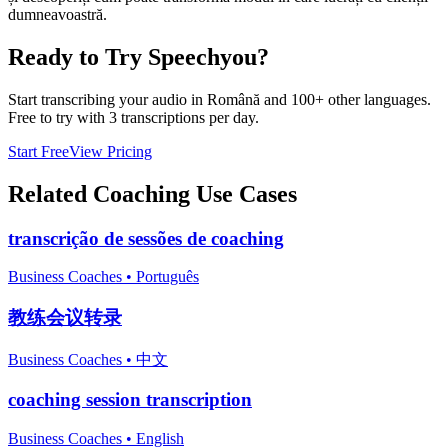
dumneavoastră.
Ready to Try Speechyou?
Start transcribing your audio in
Română
and 100+ other languages.
Free to try with 3 transcriptions per day.
Start Free
View Pricing
Related
Coaching
Use Cases
transcrição de sessões de coaching
Business Coaches
•
Português
教练会议转录
Business Coaches
•
中文
coaching session transcription
Business Coaches
•
English