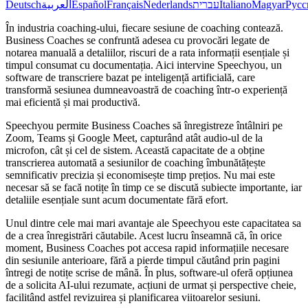
Deutsch
العربية
Español
Français
Nederlands
עברית
Italiano
Magyar
Русс
În industria coaching-ului, fiecare sesiune de coaching contează.
Business Coaches se confruntă adesea cu provocări legate de
notarea manuală a detaliilor, riscuri de a rata informații esențiale și
timpul consumat cu documentația. Aici intervine Speechyou, un
software de transcriere bazat pe inteligență artificială, care
transformă sesiunea dumneavoastră de coaching într-o experiență
mai eficientă și mai productivă.
Speechyou permite Business Coaches să înregistreze întâlniri pe
Zoom, Teams și Google Meet, capturând atât audio-ul de la
microfon, cât și cel de sistem. Această capacitate de a obține
transcrierea automată a sesiunilor de coaching îmbunătățește
semnificativ precizia și economisește timp prețios. Nu mai este
necesar să se facă notițe în timp ce se discută subiecte importante, iar
detaliile esențiale sunt acum documentate fără efort.
Unul dintre cele mai mari avantaje ale Speechyou este capacitatea sa
de a crea înregistrări căutabile. Acest lucru înseamnă că, în orice
moment, Business Coaches pot accesa rapid informațiile necesare
din sesiunile anterioare, fără a pierde timpul căutând prin pagini
întregi de notițe scrise de mână. În plus, software-ul oferă opțiunea
de a solicita AI-ului rezumate, acțiuni de urmat și perspective cheie,
facilitând astfel revizuirea și planificarea viitoarelor sesiuni.