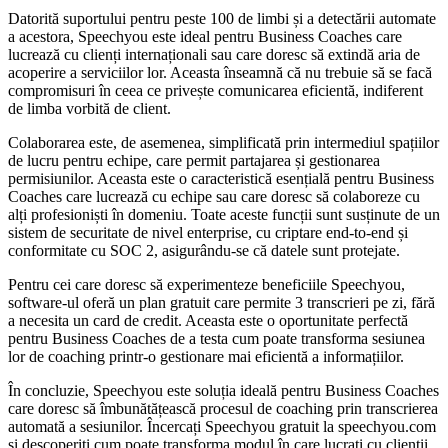
Datorită suportului pentru peste 100 de limbi și a detectării automate
a acestora, Speechyou este ideal pentru Business Coaches care
lucrează cu clienți internaționali sau care doresc să extindă aria de
acoperire a serviciilor lor. Aceasta înseamnă că nu trebuie să se facă
compromisuri în ceea ce privește comunicarea eficientă, indiferent
de limba vorbită de client.
Colaborarea este, de asemenea, simplificată prin intermediul spațiilor
de lucru pentru echipe, care permit partajarea și gestionarea
permisiunilor. Aceasta este o caracteristică esențială pentru Business
Coaches care lucrează cu echipe sau care doresc să colaboreze cu
alți profesioniști în domeniu. Toate aceste funcții sunt susținute de un
sistem de securitate de nivel enterprise, cu criptare end-to-end și
conformitate cu SOC 2, asigurându-se că datele sunt protejate.
Pentru cei care doresc să experimenteze beneficiile Speechyou,
software-ul oferă un plan gratuit care permite 3 transcrieri pe zi, fără
a necesita un card de credit. Aceasta este o oportunitate perfectă
pentru Business Coaches de a testa cum poate transforma sesiunea
lor de coaching printr-o gestionare mai eficientă a informațiilor.
În concluzie, Speechyou este soluția ideală pentru Business Coaches
care doresc să îmbunătățească procesul de coaching prin transcrierea
automată a sesiunilor. Încercați Speechyou gratuit la speechyou.com
și descoperiți cum poate transforma modul în care lucrați cu clienții