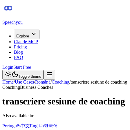
Speechyou
Explore
Claude MCP
Pricing
Blog
FAQ
Login
Start Free
Toggle theme
Home
/
Use Cases
/
Română
/
Coaching
/
transcriere sesiune de coaching
Coaching
Business Coaches
transcriere sesiune de coaching
Also available in:
Português
中文
English
한국어