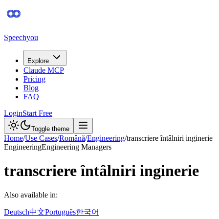
Speechyou
Explore
Claude MCP
Pricing
Blog
FAQ
Login
Start Free
Toggle theme
Home
/
Use Cases
/
Română
/
Engineering
/
transcriere întâlniri inginerie
Engineering
Engineering Managers
transcriere întâlniri inginerie
Also available in:
Deutsch
中文
Português
한국어