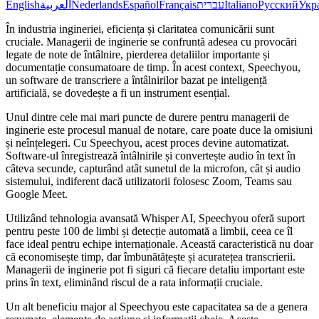
English
العربية
Nederlands
Español
Français
עברית
Italiano
Русский
Укр
În industria ingineriei, eficiența și claritatea comunicării sunt
cruciale. Managerii de inginerie se confruntă adesea cu provocări
legate de note de întâlnire, pierderea detaliilor importante și
documentație consumatoare de timp. În acest context, Speechyou,
un software de transcriere a întâlnirilor bazat pe inteligență
artificială, se dovedește a fi un instrument esențial.
Unul dintre cele mai mari puncte de durere pentru managerii de
inginerie este procesul manual de notare, care poate duce la omisiuni
și neînțelegeri. Cu Speechyou, acest proces devine automatizat.
Software-ul înregistrează întâlnirile și convertește audio în text în
câteva secunde, capturând atât sunetul de la microfon, cât și audio
sistemului, indiferent dacă utilizatorii folosesc Zoom, Teams sau
Google Meet.
Utilizând tehnologia avansată Whisper AI, Speechyou oferă suport
pentru peste 100 de limbi și detecție automată a limbii, ceea ce îl
face ideal pentru echipe internaționale. Această caracteristică nu doar
că economisește timp, dar îmbunătățește și acuratețea transcrierii.
Managerii de inginerie pot fi siguri că fiecare detaliu important este
prins în text, eliminând riscul de a rata informații cruciale.
Un alt beneficiu major al Speechyou este capacitatea sa de a genera