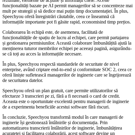
rezumate, elemente de acțiune și informații cheie. Aceste
funcționalități bazate pe AI permit managerilor să se concentreze mai
mult pe strategii și să dedice mai puțin timp documentației. În plus,
Speechyou oferă înregistrări căutabile, ceea ce înseamnă că
informațiile importante pot fi găsite rapid, economisind timp prețios.
Colaborarea în echipă este, de asemenea, facilitată de
funcționalitățile de spațiu de lucru al echipei, care permit partajarea
și gestionarea permisiunilor. Această colaborare îmbunătățită ajută la
menținerea tuturor membrilor echipei pe aceeași pagină, asigurându-
se că toți au acces la informațiile necesare.
În plus, Speechyou respectă standardele de securitate de nivel
enterprise, având criptare end-to-end și conformitate SOC 2, ceea ce
oferă liniște sufletească managerilor de inginerie care se îngrijorează
de securitatea datelor.
Speechyou oferă un plan gratuit, care permite utilizatorilor să
efectueze 3 transcrieri pe zi, fără a fi necesară o card de credit.
Aceasta este o oportunitate excelentă pentru managerii de inginerie
de a experimenta beneficiile acestui software fără riscuri.
În concluzie, Speechyou transformă modul în care managerii de
inginerie își gestionează întâlnirile și documentația. Prin
automatizarea transcrierii întâlnirilor de inginerie, îmbunătățirea
acurateței și facilitarea colaborării, acest software devine un