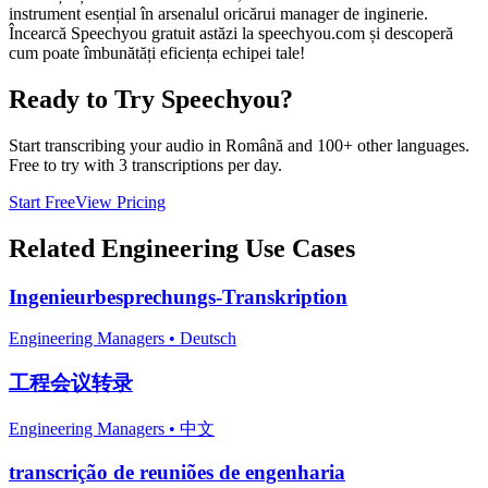
instrument esențial în arsenalul oricărui manager de inginerie.
Încearcă Speechyou gratuit astăzi la speechyou.com și descoperă
cum poate îmbunătăți eficiența echipei tale!
Ready to Try Speechyou?
Start transcribing your audio in
Română
and 100+ other languages.
Free to try with 3 transcriptions per day.
Start Free
View Pricing
Related
Engineering
Use Cases
Ingenieurbesprechungs-Transkription
Engineering Managers
•
Deutsch
工程会议转录
Engineering Managers
•
中文
transcrição de reuniões de engenharia