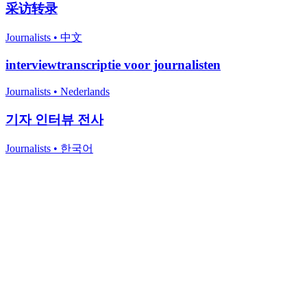
采访转录
Journalists
•
中文
interviewtranscriptie voor journalisten
Journalists
•
Nederlands
기자 인터뷰 전사
Journalists
•
한국어