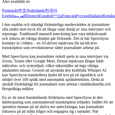
Also available in:
Português
中文
Nederlands
한국어
English
العربية
Deutsch
Español
עברית
Français
Русский
Italiano
Român
I den snabba och ständigt föränderliga medievärlden är journalister
ofta under stort tryck för att fånga varje detalj av sina intervjuer och
reportage. Traditionell manuell anteckning kan vara tidskrävande
och riskera att viktiga detaljer går förlorade. Det är här Speechyou
kommer in i bilden – en AI-driven mjukvara för tal-till-text-
transkription som revolutionerar sättet journalister arbetar på.
Med Speechyou kan journalister enkelt spela in sina intervjuer via
Zoom, Teams eller Google Meet. Denna mjukvara fångar både
mikrofon- och systemljud, vilket säkerställer att inga viktiga
uttalanden missas. Genom att använda den kraftfulla Whisper AI
kan Speechyou transkribera ljudet till text på ett ögonblick och
stödjer över 100 språk med automatisk språkdetektion. Detta är
särskilt fördelaktigt för journalister som arbetar i multikulturella och
flerspråkiga miljöer.
En av de mest framträdande fördelarna med Speechyou är den
tidsbesparing som automatiserad transkription erbjuder. Istället för att
spendera timmar på att skriva ner anteckningar, kan journalister
fokusera på att ställa frågor och engagera sig i samtalet. När