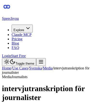
Speechyou
Explore
Claude MCP
Pricing
Blog
FAQ
Login
Start Free
Toggle theme
Home
/
Use Cases
/
Svenska
/
Media
/
intervjutranskription för
journalister
Media
Journalists
intervjutranskription för
journalister