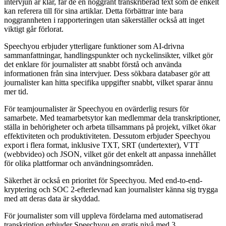
intervjun är klar, får de en noggrant transkriberad text som de enkelt
kan referera till för sina artiklar. Detta förbättrar inte bara
noggrannheten i rapporteringen utan säkerställer också att inget
viktigt går förlorat.
Speechyou erbjuder ytterligare funktioner som AI-drivna
sammanfattningar, handlingspunkter och nyckelinsikter, vilket gör
det enklare för journalister att snabbt förstå och använda
informationen från sina intervjuer. Dess sökbara databaser gör att
journalister kan hitta specifika uppgifter snabbt, vilket sparar ännu
mer tid.
För teamjournalister är Speechyou en ovärderlig resurs för
samarbete. Med teamarbetsytor kan medlemmar dela transkriptioner,
ställa in behörigheter och arbeta tillsammans på projekt, vilket ökar
effektiviteten och produktiviteten. Dessutom erbjuder Speechyou
export i flera format, inklusive TXT, SRT (undertexter), VTT
(webbvideo) och JSON, vilket gör det enkelt att anpassa innehållet
för olika plattformar och användningsområden.
Säkerhet är också en prioritet för Speechyou. Med end-to-end-
kryptering och SOC 2-efterlevnad kan journalister känna sig trygga
med att deras data är skyddad.
För journalister som vill uppleva fördelarna med automatiserad
transkription erbjuder Speechyou en gratis nivå med 3