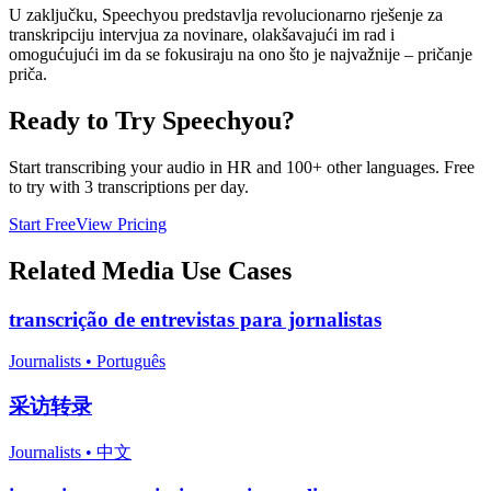
U zaključku, Speechyou predstavlja revolucionarno rješenje za
transkripciju intervjua za novinare, olakšavajući im rad i
omogućujući im da se fokusiraju na ono što je najvažnije – pričanje
priča.
Ready to Try Speechyou?
Start transcribing your audio in
HR
and 100+ other languages. Free
to try with 3 transcriptions per day.
Start Free
View Pricing
Related
Media
Use Cases
transcrição de entrevistas para jornalistas
Journalists
•
Português
采访转录
Journalists
•
中文