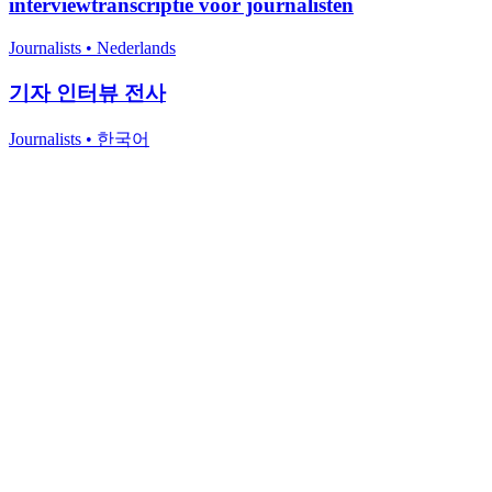
interviewtranscriptie voor journalisten
Journalists
•
Nederlands
기자 인터뷰 전사
Journalists
•
한국어