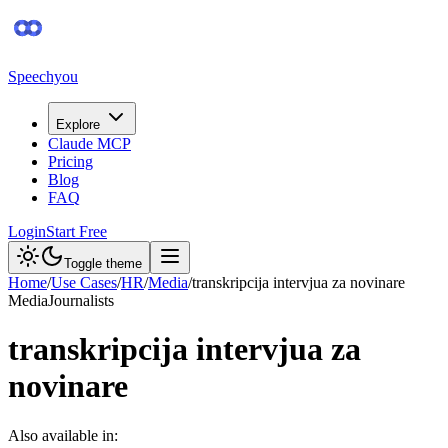
Speechyou
Explore
Claude MCP
Pricing
Blog
FAQ
Login
Start Free
Toggle theme
Home
/
Use Cases
/
HR
/
Media
/
transkripcija intervjua za novinare
Media
Journalists
transkripcija intervjua za
novinare
Also available in: