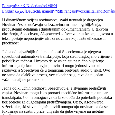
Português
中文
Nederlands
한국어
English
العربية
Deutsch
Español
עברית
Français
Русский
Italiano
Român
U dinamičnom svijetu novinarstva, svaki trenutak je dragocjen.
Novinari često suočavaju sa izazovima manuelnog bilježenja,
propuštenim detaljima i dugotrajnim dokumentiranjem. U takvom
okruženju, Speechyou, AI-powered softver za transkripciju govora u
tekst, postaje neprocjenjiv alat za novinare koji traže efikasnost i
preciznost.
Jedna od najvažnijih funkcionalnosti Speechyou-a je njegova
sposobnost automatske transkripcije, koja štedi dragocjeno vrijeme i
poboljšava točnost. Umjesto da se oslanjaju na ručno bilježenje
informacija tijekom intervjua, novinari mogu jednostavno snimiti
razgovor, a Speechyou će u trenucima pretvoriti audio u tekst. Ovo
ne samo da olakšava proces, već također osigurava da ni jedan
važan detalj ne promakne.
Jedna od ključnih prednosti Speechyou-a je stvaranje pretraživih
zapisa. Novinari mogu lako pronaći specifične informacije unutar
transkripata, što im omogućava da brzo dođu do potrebnih podataka
bez potrebe za dugotrajnim pretraživanjem. Uz to, AI-powered
sažeci, akcijski stavci i ključni uvidi omogućuju novinarima da se
fokusiraju na suštinu priče, umjesto da gube vrijeme na nebitne