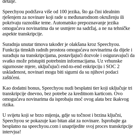
detalje.
Speechyou podržava više od 100 jezika, što ga čini idealnim
rješenjem za novinare koji rade u međunarodnom okruženju ili
pokrivaju raznolike teme. Automatsko prepoznavanje jezika
omogućava novinarima da se usmjere na sadržaj, a ne na tehničke
aspekte transkripcije.
Suradnja unutar timova također je olakšana kroz Speechyou.
Funkcija timskih radnih prostora omogućava novinarima da dijele i
surađuju na transkripcijama, postavljajući dozvole i osiguravajući da
svatko može pristupiti potrebnim informacijama. Uz vrhunske
sigurnosne mjere, uključujući end-to-end enkripciju i SOC 2
usklađenost, novinari mogu biti sigurni da su njihovi podaci
zaštićeni.
Kao dodatni bonus, Speechyou nudi besplatni tier koji uključuje tri
transkripcije dnevno, bez potrebe za kreditnom karticom. Ovo
omogućava novinarima da isprobaju moć ovog alata bez ikakvog
rizika.
U svijetu koji se brzo mijenja, gdje su točnost i brzina ključni,
Speechyou se pokazuje kao bitan alat za novinare. Isprobajte ga
besplatno na speechyou.com i unaprijedite svoj proces transkripcije
intervjua!