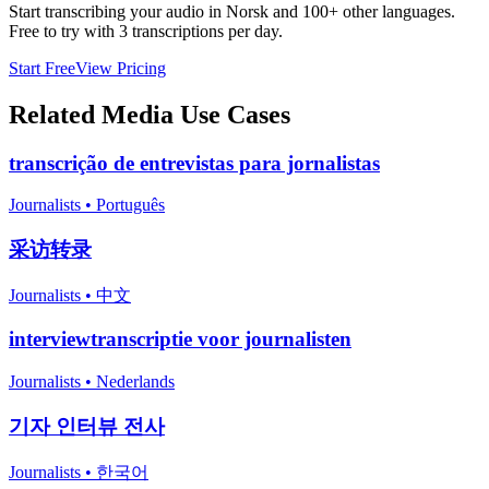
Start transcribing your audio in
Norsk
and 100+ other languages.
Free to try with 3 transcriptions per day.
Start Free
View Pricing
Related
Media
Use Cases
transcrição de entrevistas para jornalistas
Journalists
•
Português
采访转录
Journalists
•
中文
interviewtranscriptie voor journalisten
Journalists
•
Nederlands
기자 인터뷰 전사
Journalists
•
한국어