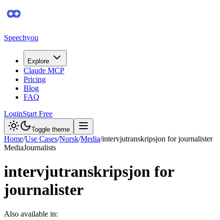
Speechyou
Explore
Claude MCP
Pricing
Blog
FAQ
Login
Start Free
Toggle theme
Home
/
Use Cases
/
Norsk
/
Media
/
intervjutranskripsjon for journalister
Media
Journalists
intervjutranskripsjon for
journalister
Also available in: