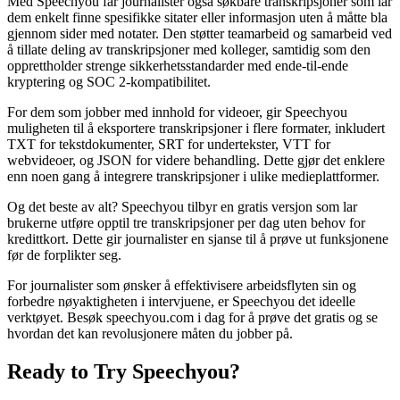
Med Speechyou får journalister også søkbare transkripsjoner som lar
dem enkelt finne spesifikke sitater eller informasjon uten å måtte bla
gjennom sider med notater. Den støtter teamarbeid og samarbeid ved
å tillate deling av transkripsjoner med kolleger, samtidig som den
opprettholder strenge sikkerhetsstandarder med ende-til-ende
kryptering og SOC 2-kompatibilitet.
For dem som jobber med innhold for videoer, gir Speechyou
muligheten til å eksportere transkripsjoner i flere formater, inkludert
TXT for tekstdokumenter, SRT for undertekster, VTT for
webvideoer, og JSON for videre behandling. Dette gjør det enklere
enn noen gang å integrere transkripsjoner i ulike medieplattformer.
Og det beste av alt? Speechyou tilbyr en gratis versjon som lar
brukerne utføre opptil tre transkripsjoner per dag uten behov for
kredittkort. Dette gir journalister en sjanse til å prøve ut funksjonene
før de forplikter seg.
For journalister som ønsker å effektivisere arbeidsflyten sin og
forbedre nøyaktigheten i intervjuene, er Speechyou det ideelle
verktøyet. Besøk speechyou.com i dag for å prøve det gratis og se
hvordan det kan revolusjonere måten du jobber på.
Ready to Try Speechyou?