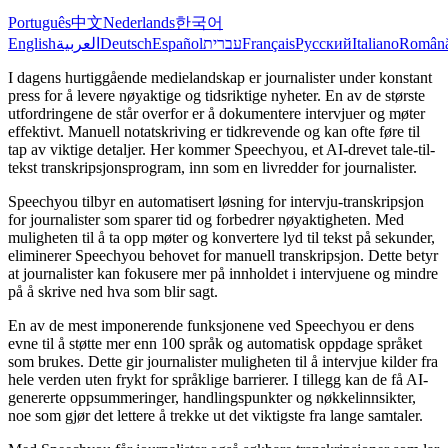
Português
中文
Nederlands
한국어
English
العربية
Deutsch
Español
עברית
Français
Русский
Italiano
Român
I dagens hurtiggående medielandskap er journalister under konstant
press for å levere nøyaktige og tidsriktige nyheter. En av de største
utfordringene de står overfor er å dokumentere intervjuer og møter
effektivt. Manuell notatskriving er tidkrevende og kan ofte føre til
tap av viktige detaljer. Her kommer Speechyou, et AI-drevet tale-til-
tekst transkripsjonsprogram, inn som en livredder for journalister.
Speechyou tilbyr en automatisert løsning for intervju-transkripsjon
for journalister som sparer tid og forbedrer nøyaktigheten. Med
muligheten til å ta opp møter og konvertere lyd til tekst på sekunder,
eliminerer Speechyou behovet for manuell transkripsjon. Dette betyr
at journalister kan fokusere mer på innholdet i intervjuene og mindre
på å skrive ned hva som blir sagt.
En av de mest imponerende funksjonene ved Speechyou er dens
evne til å støtte mer enn 100 språk og automatisk oppdage språket
som brukes. Dette gir journalister muligheten til å intervjue kilder fra
hele verden uten frykt for språklige barrierer. I tillegg kan de få AI-
genererte oppsummeringer, handlingspunkter og nøkkelinnsikter,
noe som gjør det lettere å trekke ut det viktigste fra lange samtaler.