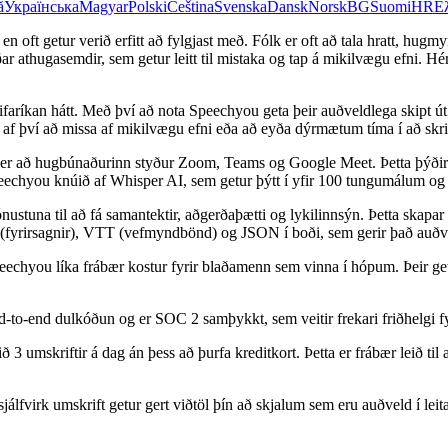
ă
Українська
Magyar
Polski
Čeština
Svenska
Dansk
Norsk
BG
Suomi
HR
Ε
en oft getur verið erfitt að fylgjast með. Fólk er oft að tala hratt, hugm
 athugasemdir, sem getur leitt til mistaka og tap á mikilvægu efni. Hér 
faríkan hátt. Með því að nota Speechyou geta þeir auðveldlega skipt út
r af því að missa af mikilvægu efni eða að eyða dýrmætum tíma í að skri
 er að hugbúnaðurinn styður Zoom, Teams og Google Meet. Þetta þýðir a
echyou knúið af Whisper AI, sem getur þýtt í yfir 100 tungumálum og g
jónustuna til að fá samantektir, aðgerðaþætti og lykilinnsýn. Þetta skapa
T (fyrirsagnir), VTT (vefmyndbönd) og JSON í boði, sem gerir það auðv
 Speechyou líka frábær kostur fyrir blaðamenn sem vinna í hópum. Þeir
d-to-end dulkóðun og er SOC 2 samþykkt, sem veitir frekari friðhelgi f
3 umskriftir á dag án þess að þurfa kreditkort. Þetta er frábær leið t
fvirk umskrift getur gert viðtöl þín að skjalum sem eru auðveld í leit