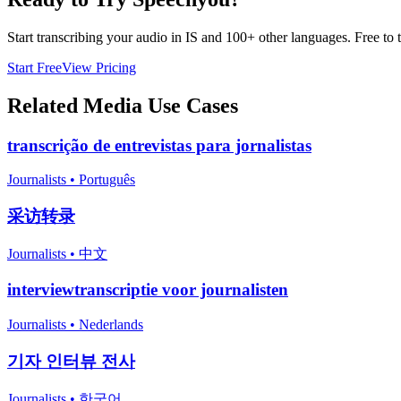
Start transcribing your audio in
IS
and 100+ other languages. Free to tr
Start Free
View Pricing
Related
Media
Use Cases
transcrição de entrevistas para jornalistas
Journalists
•
Português
采访转录
Journalists
•
中文
interviewtranscriptie voor journalisten
Journalists
•
Nederlands
기자 인터뷰 전사
Journalists
•
한국어