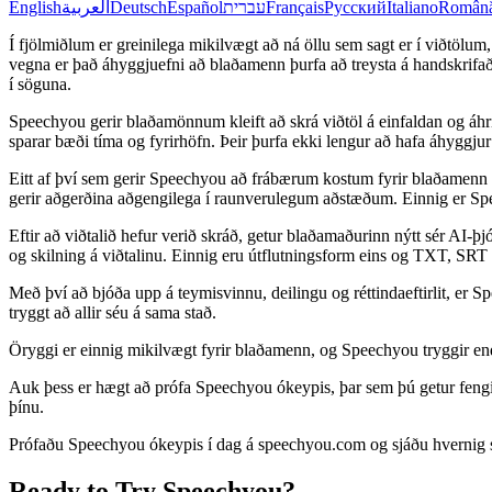
English
العربية
Deutsch
Español
עברית
Français
Русский
Italiano
Român
Í fjölmiðlum er greinilega mikilvægt að ná öllu sem sagt er í viðtölum, 
vegna er það áhyggjuefni að blaðamenn þurfa að treysta á handskrifaðar
í söguna.
Speechyou gerir blaðamönnum kleift að skrá viðtöl á einfaldan og áhri
sparar bæði tíma og fyrirhöfn. Þeir þurfa ekki lengur að hafa áhyggju
Eitt af því sem gerir Speechyou að frábærum kostum fyrir blaðamenn
gerir aðgerðina aðgengilega í raunverulegum aðstæðum. Einnig er Spe
Eftir að viðtalið hefur verið skráð, getur blaðamaðurinn nýtt sér AI-þ
og skilning á viðtalinu. Einnig eru útflutningsform eins og TXT, SR
Með því að bjóða upp á teymisvinnu, deilingu og réttindaeftirlit, er
tryggt að allir séu á sama stað.
Öryggi er einnig mikilvægt fyrir blaðamenn, og Speechyou tryggir en
Auk þess er hægt að prófa Speechyou ókeypis, þar sem þú getur fengið 
þínu.
Prófaðu Speechyou ókeypis í dag á speechyou.com og sjáðu hvernig sjál
Ready to Try Speechyou?