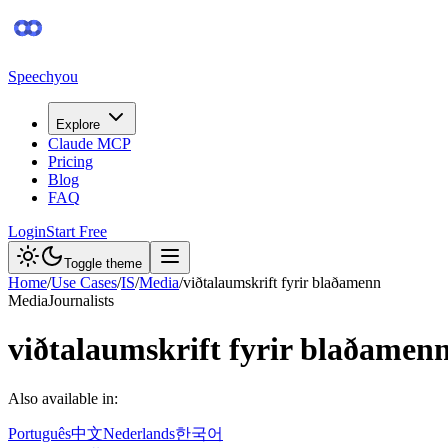
Speechyou
Explore
Claude MCP
Pricing
Blog
FAQ
Login
Start Free
Toggle theme
Home
/
Use Cases
/
IS
/
Media
/
viðtalaumskrift fyrir blaðamenn
Media
Journalists
viðtalaumskrift fyrir blaðamen
Also available in:
Português
中文
Nederlands
한국어