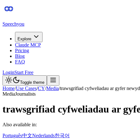
Speechyou
Explore
Claude MCP
Pricing
Blog
FAQ
Login
Start Free
Toggle theme
Home
/
Use Cases
/
CY
/
Media
/
trawsgrifiad cyfweliadau ar gyfer newy
Media
Journalists
trawsgrifiad cyfweliadau ar gy
Also available in:
Português
中文
Nederlands
한국어