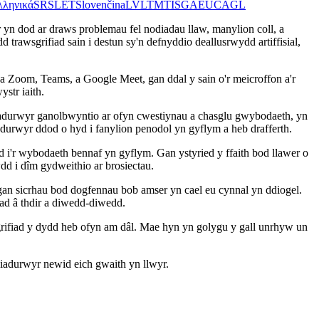
λληνικά
SR
SL
ET
Slovenčina
LV
LT
MT
IS
GA
EU
CA
GL
n dod ar draws problemau fel nodiadau llaw, manylion coll, a
awsgrifiad sain i destun sy'n defnyddio deallusrwydd artiffisial,
a Zoom, Teams, a Google Meet, gan ddal y sain o'r meicroffon a'r
str iaith.
iadurwyr ganolbwyntio ar ofyn cwestiynau a chasglu gwybodaeth, yn
urwyr ddod o hyd i fanylion penodol yn gyflym a heb drafferth.
'r wybodaeth bennaf yn gyflym. Gan ystyried y ffaith bod llawer o
 i dîm gydweithio ar brosiectau.
gan sicrhau bod dogfennau bob amser yn cael eu cynnal yn ddiogel.
ad â thdir a diwedd-diwedd.
rifiad y dydd heb ofyn am dâl. Mae hyn yn golygu y gall unrhyw un
iadurwyr newid eich gwaith yn llwyr.