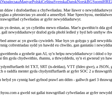
ă
Українська
Magyar
Polski
Čeština
Svenska
Dansk
Norsk
BG
Suomi
HR
Ε
an ddaw i drafodaethau a chyfweliadau. Mae llawer o newyddiadurwyr y
lau a phrosiectau yn anodd a amserllyd. Mae Speechyou, meddalwedd tr
thrawsgrifiad cyfweliadau ar gyfer newyddiadurwyr.
n yn destun, ac yn cyfieithu mewn eiliadau. Mae'n gweithio'n dda gyd
 gall newyddiadurwyr drafod gyda phobl ledled y byd heb unrhyw rhwy
 arbed amser ac yn gwella cywirdeb. Mae hyn yn golygu y gall newydd
nig cofrestriadau sydd yn hawdd eu chwilio, gan ganiatáu i newyddiad
eithredu a gynhelir gan AI, sy'n helpu newyddiadurwyr i ddod o hyd i
tîm gyda chydweithio, rhannu, a thrwyddedu, sy'n ei gwneud yn hawdd
cydymffurfiaeth fel TXT, SRT (is-deitlau), VTT (fideo gwe), a JSON, 
 o raddfa menter gyda chydymffurfiaeth ar gyfer SOC 2 a thrawsgrifi
hefyd yn cynnig hael gyfnod prawf am ddim - gallwch gael 3 thrawsg
ou.com a gweld sut gallai trawsgrifiad cyfweliadau ar gyfer newydd