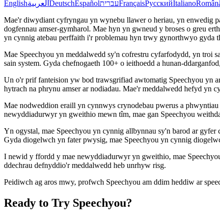
English
العربية
Deutsch
Español
עברית
Français
Русский
Italiano
Român
Mae'r diwydiant cyfryngau yn wynebu llawer o heriau, yn enwedig p
dogfennau amser-gymharol. Mae hyn yn gwneud y broses o greu erthyg
yn cynnig atebau perffaith i'r problemau hyn trwy gynorthwyo gyda 
Mae Speechyou yn meddalwedd sy'n cofrestru cyfarfodydd, yn troi sai
sain system. Gyda chefnogaeth 100+ o ieithoedd a hunan-ddarganfod,
Un o'r prif fanteision yw bod trawsgrifiad awtomatig Speechyou yn
hytrach na phrynu amser ar nodiadau. Mae'r meddalwedd hefyd yn cyn
Mae nodweddion eraill yn cynnwys crynodebau pwerus a phwyntiau gw
newyddiadurwyr yn gweithio mewn tîm, mae gan Speechyou weithdai 
Yn ogystal, mae Speechyou yn cynnig allbynnau sy'n barod ar gyfer 
Gyda diogelwch yn fater pwysig, mae Speechyou yn cynnig diogelwch
I newid y ffordd y mae newyddiadurwyr yn gweithio, mae Speechyou 
ddechrau defnyddio'r meddalwedd heb unrhyw risg.
Peidiwch ag aros mwy, profwch Speechyou am ddim heddiw ar speechy
Ready to Try Speechyou?