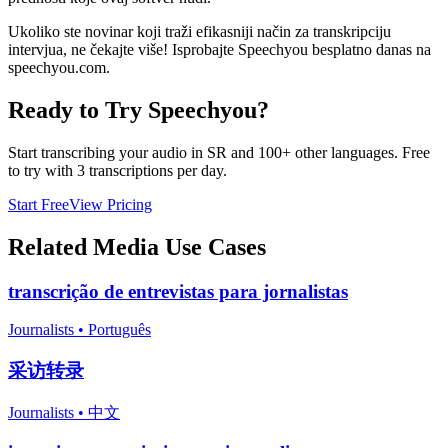
Ukoliko ste novinar koji traži efikasniji način za transkripciju
intervjua, ne čekajte više! Isprobajte Speechyou besplatno danas na
speechyou.com.
Ready to Try Speechyou?
Start transcribing your audio in
SR
and 100+ other languages. Free
to try with 3 transcriptions per day.
Start Free
View Pricing
Related
Media
Use Cases
transcrição de entrevistas para jornalistas
Journalists
•
Português
采访转录
Journalists
•
中文