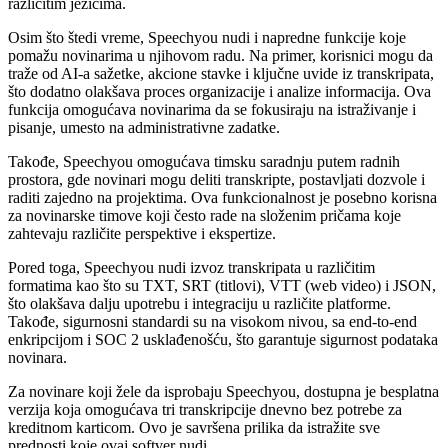
različitim jezicima.
Osim što štedi vreme, Speechyou nudi i napredne funkcije koje
pomažu novinarima u njihovom radu. Na primer, korisnici mogu da
traže od AI-a sažetke, akcione stavke i ključne uvide iz transkripata,
što dodatno olakšava proces organizacije i analize informacija. Ova
funkcija omogućava novinarima da se fokusiraju na istraživanje i
pisanje, umesto na administrativne zadatke.
Takođe, Speechyou omogućava timsku saradnju putem radnih
prostora, gde novinari mogu deliti transkripte, postavljati dozvole i
raditi zajedno na projektima. Ova funkcionalnost je posebno korisna
za novinarske timove koji često rade na složenim pričama koje
zahtevaju različite perspektive i ekspertize.
Pored toga, Speechyou nudi izvoz transkripata u različitim
formatima kao što su TXT, SRT (titlovi), VTT (web video) i JSON,
što olakšava dalju upotrebu i integraciju u različite platforme.
Takođe, sigurnosni standardi su na visokom nivou, sa end-to-end
enkripcijom i SOC 2 usklađenošću, što garantuje sigurnost podataka
novinara.
Za novinare koji žele da isprobaju Speechyou, dostupna je besplatna
verzija koja omogućava tri transkripcije dnevno bez potrebe za
kreditnom karticom. Ovo je savršena prilika da istražite sve
prednosti koje ovaj softver nudi.