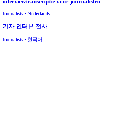
interviewtranscriptie voor journalisten
Journalists
•
Nederlands
기자 인터뷰 전사
Journalists
•
한국어