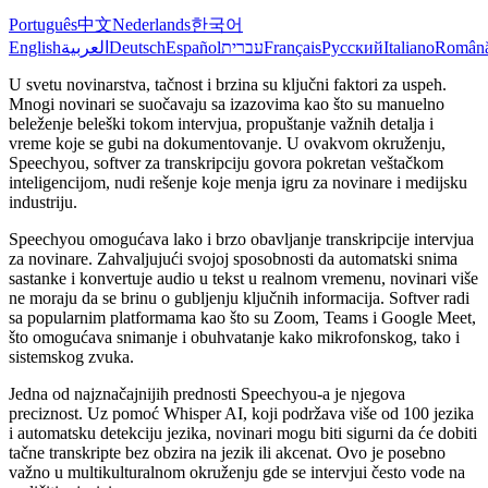
Português
中文
Nederlands
한국어
English
العربية
Deutsch
Español
עברית
Français
Русский
Italiano
Român
U svetu novinarstva, tačnost i brzina su ključni faktori za uspeh.
Mnogi novinari se suočavaju sa izazovima kao što su manuelno
beleženje beleški tokom intervjua, propuštanje važnih detalja i
vreme koje se gubi na dokumentovanje. U ovakvom okruženju,
Speechyou, softver za transkripciju govora pokretan veštačkom
inteligencijom, nudi rešenje koje menja igru za novinare i medijsku
industriju.
Speechyou omogućava lako i brzo obavljanje transkripcije intervjua
za novinare. Zahvaljujući svojoj sposobnosti da automatski snima
sastanke i konvertuje audio u tekst u realnom vremenu, novinari više
ne moraju da se brinu o gubljenju ključnih informacija. Softver radi
sa popularnim platformama kao što su Zoom, Teams i Google Meet,
što omogućava snimanje i obuhvatanje kako mikrofonskog, tako i
sistemskog zvuka.
Jedna od najznačajnijih prednosti Speechyou-a je njegova
preciznost. Uz pomoć Whisper AI, koji podržava više od 100 jezika
i automatsku detekciju jezika, novinari mogu biti sigurni da će dobiti
tačne transkripte bez obzira na jezik ili akcenat. Ovo je posebno
važno u multikulturalnom okruženju gde se intervjui često vode na