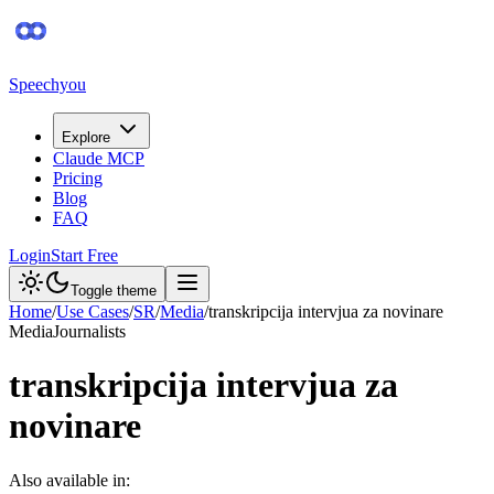
Speechyou
Explore
Claude MCP
Pricing
Blog
FAQ
Login
Start Free
Toggle theme
Home
/
Use Cases
/
SR
/
Media
/
transkripcija intervjua za novinare
Media
Journalists
transkripcija intervjua za
novinare
Also available in: