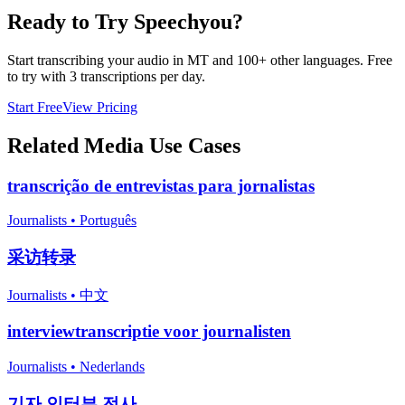
Ready to Try Speechyou?
Start transcribing your audio in
MT
and 100+ other languages. Free
to try with 3 transcriptions per day.
Start Free
View Pricing
Related
Media
Use Cases
transcrição de entrevistas para jornalistas
Journalists
•
Português
采访转录
Journalists
•
中文
interviewtranscriptie voor journalisten
Journalists
•
Nederlands
기자 인터뷰 전사