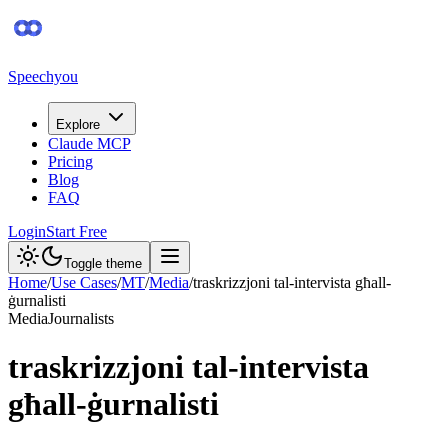
Speechyou
Explore
Claude MCP
Pricing
Blog
FAQ
Login
Start Free
Toggle theme
Home
/
Use Cases
/
MT
/
Media
/
traskrizzjoni tal-intervista għall-
ġurnalisti
Media
Journalists
traskrizzjoni tal-intervista
għall-ġurnalisti