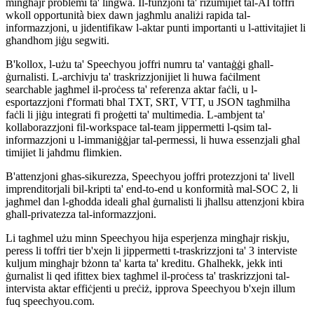
mingħajr problemi ta' lingwa. Il-funzjoni ta' riżumijiet tal-AI toffri
wkoll opportunità biex dawn jagħmlu analiżi rapida tal-
informazzjoni, u jidentifikaw l-aktar punti importanti u l-attivitajiet li
għandhom jiġu segwiti.
B'kollox, l-użu ta' Speechyou joffri numru ta' vantaġġi għall-
ġurnalisti. L-archivju ta' traskrizzjonijiet li huwa faċilment
searchable jagħmel il-proċess ta' referenza aktar faċli, u l-
esportazzjoni f'formati bħal TXT, SRT, VTT, u JSON tagħmilha
faċli li jiġu integrati fi proġetti ta' multimedia. L-ambjent ta'
kollaborazzjoni fil-workspace tal-team jippermetti l-qsim tal-
informazzjoni u l-immaniġġjar tal-permessi, li huwa essenzjali għal
timijiet li jaħdmu flimkien.
B'attenzjoni għas-sikurezza, Speechyou joffri protezzjoni ta' livell
imprenditorjali bil-kripti ta' end-to-end u konformità mal-SOC 2, li
jagħmel dan l-għodda ideali għal ġurnalisti li jħallsu attenzjoni kbira
għall-privatezza tal-informazzjoni.
Li tagħmel użu minn Speechyou hija esperjenza mingħajr riskju,
peress li toffri tier b'xejn li jippermetti t-traskrizzjoni ta' 3 interviste
kuljum mingħajr bżonn ta' karta ta' kreditu. Għalhekk, jekk inti
ġurnalist li qed ifittex biex tagħmel il-proċess ta' traskrizzjoni tal-
intervista aktar effiċjenti u preċiż, ipprova Speechyou b'xejn illum
fuq speechyou.com.