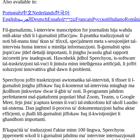
Also available in:
Português
中文
Nederlands
한국어
English
العربية
Deutsch
Español
עברית
Français
Русский
Italiano
Român
Fil-ġurnalizmu, l-interview transcription for journalists hija waħda
mill-aktar sfidi li l-ġurnalisti jiffaċċjaw. Il-prattika tradizzjonali ta'
noti bil-manu tista' tkun ta' tfixxil, speċjalment meta s-sessjonijiet tal-
intervista huma intensi u mimlija informazzjoni. Il-ġurnalisti spiss
jispiċċaw jitlef dettalji importanti, li jistgħu jwasslu għal rapporti
inċorretti jew inadegwati. Hawnhekk jidħol Speechyou, is-software
tal-traskrizzjoni tal-vuċi li jintuża minn intelliġenza artifiċjali, li joffri
soluzzjoni innovattiva għal dawn il-problemi.
Speechyou joffri traskrizzjoni awtomatika tal-intervisti, li tfisser li l-
ġurnalisti jistgħu jiffokaw fuq il-kontenut tal-intervista mingħajr ma
jkollhom jinkwetaw dwar il-ġbir ta' noti. Il-programm jaħdem
perfettament mal-pjattaformi popolari bħal Zoom, Teams, u Google
Meet, fejn jista' jcaptura kemm il-vuċi tal-mikrofonu kif ukoll l-audio
tal-sistema. Dan jagħmel il-proċess ta' dokumentazzjoni ħafna aktar
effiċjenti, u jħalli lill-ġurnalisti jiffokaw fuq il-kwistjonijiet li
għandhom importanti.
B'kapaċità ta' traduzzjoni f'aktar minn 100 lingwa, Speechyou
jippermetti wkoll li l-ġurnalisti jaħdmu ma' interviste internazzjonali