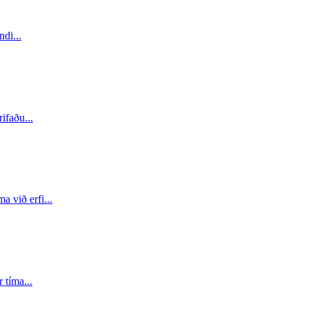
yndi
...
rifaðu
...
ma við erfi
...
r tíma
...