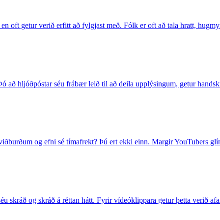
en oft getur verið erfitt að fylgjast með. Fólk er oft að tala hratt, hugm
 Þó að hljóðpóstar séu frábær leið til að deila upplýsingum, getur handsk
viðburðum og efni sé tímafrekt? Þú ert ekki einn. Margir YouTubers glí
u skráð og skráð á réttan hátt. Fyrir vídeóklippara getur þetta verið afa