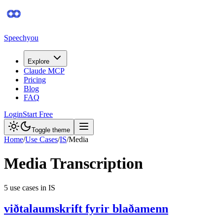
Speechyou
Explore
Claude MCP
Pricing
Blog
FAQ
Login
Start Free
Toggle theme
Home
/
Use Cases
/
IS
/
Media
Media
Transcription
5
use case
s
in
IS
viðtalaumskrift fyrir blaðamenn