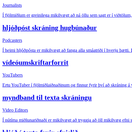
Journalists
Í fjölmiðlum er greinilega mikilvægt að ná öllu sem sagt er í viðtölum, 
hljóðpóst skráning hugbúnaður
Podcasters
Í heimi hljóðpósta er mikilvægt að fanga alla smáatriði í hverju þætti.
vídeóumskriftarforrit
YouTubers
Ertu YouTuber í fjölmiðlaiðnaðinum og finnur fyrir því að skráning á 
myndband til texta skráningu
Video Editors
Í nútíma miðlunariðnaði er mikilvægt að tryggja að öll mikilvæg efni sé