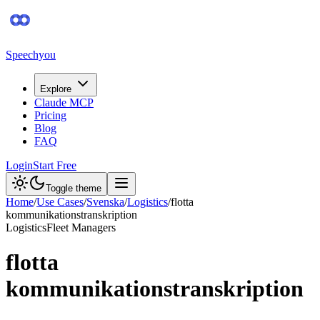
Speechyou
Explore
Claude MCP
Pricing
Blog
FAQ
Login
Start Free
Toggle theme
Home
/
Use Cases
/
Svenska
/
Logistics
/
flotta
kommunikationstranskription
Logistics
Fleet Managers
flotta
kommunikationstranskription