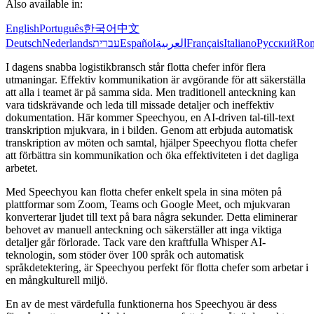
Also available in:
English
Português
한국어
中文
Deutsch
Nederlands
עברית
Español
العربية
Français
Italiano
Русский
Ro
I dagens snabba logistikbransch står flotta chefer inför flera
utmaningar. Effektiv kommunikation är avgörande för att säkerställa
att alla i teamet är på samma sida. Men traditionell anteckning kan
vara tidskrävande och leda till missade detaljer och ineffektiv
dokumentation. Här kommer Speechyou, en AI-driven tal-till-text
transkription mjukvara, in i bilden. Genom att erbjuda automatisk
transkription av möten och samtal, hjälper Speechyou flotta chefer
att förbättra sin kommunikation och öka effektiviteten i det dagliga
arbetet.
Med Speechyou kan flotta chefer enkelt spela in sina möten på
plattformar som Zoom, Teams och Google Meet, och mjukvaran
konverterar ljudet till text på bara några sekunder. Detta eliminerar
behovet av manuell anteckning och säkerställer att inga viktiga
detaljer går förlorade. Tack vare den kraftfulla Whisper AI-
teknologin, som stöder över 100 språk och automatisk
språkdetektering, är Speechyou perfekt för flotta chefer som arbetar i
en mångkulturell miljö.
En av de mest värdefulla funktionerna hos Speechyou är dess