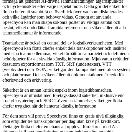
förmåga att generera AI-drivna sammanfattningar, åtgärdspunkter
och nyckelinsikter efter varje inspelat möte. Detta gör det enkelt för
flotta chefer att snabbt få en överblick över vad som diskuterades
och vilka åtgärder som behöver vidtas. Genom att använda
Speechyou kan man skapa sökbara poster av viktiga samtal och
beslut, vilket underlättar framtida referenser och säkerställer att alla
teammedlemmar är informerade.
Teamarbete är också en central del av logistikverksamheten. Med
Speechyou kan flotta chefer enkelt dela transkriptioner och insikter
med sina teammedlemmar, vilket förbättrar samarbetet och definierar
behörigheter för att skydda känslig information. Mjukvaran erbjuder
dessutom exportformat som TXT, SRT (undertexter), VTT
(webbvideo) och JSON, vilket gör den kompatibel med olika system
och plattformar. Detta säkerställer att dokumentationen är redo för
efterlevnad och arkivering.
Säkerhet är en annan kritisk aspekt inom logistikbranschen.
Speechyou är utrustat med företagsklassad säkerhet, inklusive end-
to-end kryptering och SOC 2-överensstämmelse, vilket ger flotta
chefer trygghet när de hanterar känslig information.
För dem som vill prova Speechyou finns en gratis nivå tillgänglig,
som erbjuder tre transkriptioner per dag utan krav på kreditkort.
Detta ger flotta chefer en chans att uppleva fördelarna med AI-
driven tal-till-text transkription utan att behöva göra en initial